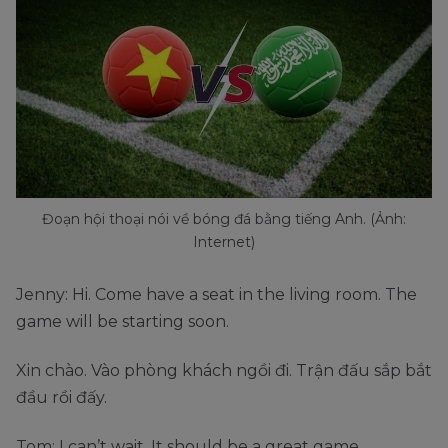
Đoạn hội thoại nói về bóng đá bằng tiếng Anh. (Ảnh:
Internet)
Jenny: Hi. Come have a seat in the living room. The
game will be starting soon.
Xin chào. Vào phòng khách ngồi đi. Trận đấu sắp bắt
đầu rồi đấy.
Tom: I can’t wait. It should be a great game.