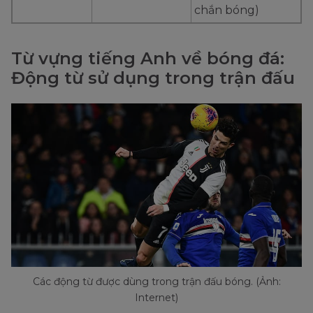
chắn bóng)
Từ vựng tiếng Anh về bóng đá:
Động từ sử dụng trong trận đấu
Các động từ được dùng trong trận đấu bóng. (Ảnh:
Internet)