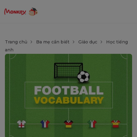
Trang chủ
Ba mẹ cần biết
Giáo dục
Học tiếng
anh