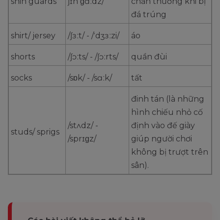
shin guards
ʃɪn ɡɑːdz/
chấn thương khi bị
đá trúng
shirt/ jersey
/ʃɜːt/ - /ˈdʒɜːzi/
áo
shorts
/ʃɔːts/ - /ʃɔːrts/
quần đùi
socks
/sɒk/ - /sɑːk/
tất
đinh tán (là những
hình chiếu nhỏ cố
/stʌdz/ -
định vào đế giày
studs/ sprigs
/sprɪɡz/
giúp người chơi
không bị trượt trên
sân).