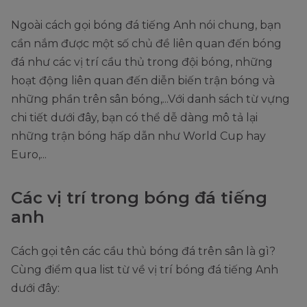
Ngoài cách gọi bóng đá tiếng Anh nói chung, bạn
cần nắm được một số chủ đề liên quan đến bóng
đá như các vị trí cầu thủ trong đội bóng, những
hoạt động liên quan đến diễn biến trận bóng và
những phần trên sân bóng,...Với danh sách từ vựng
chi tiết dưới đây, bạn có thể dễ dàng mô tả lại
những trận bóng hấp dẫn như World Cup hay
Euro,...
Các vị trí trong bóng đá tiếng
anh
Cách gọi tên các cầu thủ bóng đá trên sân là gì?
Cùng điểm qua list từ về vị trí bóng đá tiếng Anh
dưới đây: