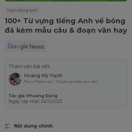
Học tiếng anh
100+ Từ vựng tiếng Anh về bóng
đá kèm mẫu câu & đoạn văn hay
Tham vấn bài viết:
Hoàng Mỹ Hạnh
Thạc sĩ Ngôn ngữ - Chuyên gia Giáo dục sớm
Tác giả: Phương Đặng
Ngày cập nhật: 26/11/2022
Nội dung chính