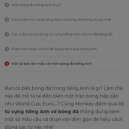
Môn bóng đá tiếng Anh là gì?
1
Danh sách từ vựng tiếng Anh về bóng đá thông dụng nhất
2
Các mẫu câu sử dụng từ vựng tiếng Anh về chủ đề bóng đá
3
Đoạn hội thoại về chủ đề bóng đá trong tiếng Anh
4
Một số bài văn mẫu về môn bóng đá tiếng Anh
5
Bạn có biết bóng đá trong tiếng Anh là gì? Làm thế
nào để mô tả lại diễn biến một trận bóng hấp dẫn
như World Cup, Euro,...? Cùng Monkey điểm qua list
từ vựng tiếng Anh về bóng đá
thông dụng kèm
một số mẫu câu và đoạn văn đơn giản để hiểu cách
dùng các từ này nhé!