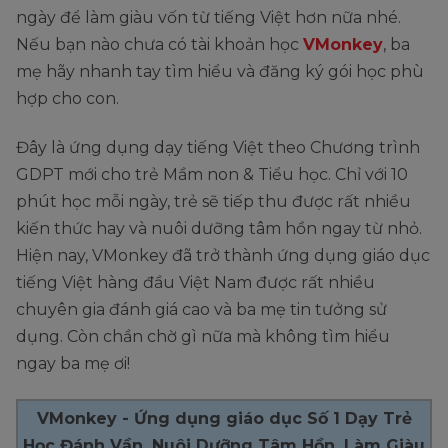
ngày để làm giàu vốn từ tiếng Việt hơn nữa nhé.
Nếu bạn nào chưa có tài khoản học
VMonkey
, ba
mẹ hãy nhanh tay tìm hiểu và đăng ký gói học phù
hợp cho con.
Đây là ứng dụng dạy tiếng Việt theo Chương trình
GDPT mới cho trẻ Mầm non & Tiểu học. Chỉ với 10
phút học mỗi ngày, trẻ sẽ tiếp thu được rất nhiều
kiến thức hay và nuôi dưỡng tâm hồn ngay từ nhỏ.
Hiện nay, VMonkey đã trở thành ứng dụng giáo dục
tiếng Việt hàng đầu Việt Nam được rất nhiều
chuyên gia đánh giá cao và ba mẹ tin tưởng sử
dụng. Còn chần chờ gì nữa mà không tìm hiểu
ngay ba mẹ ơi!
VMonkey - Ứng dụng giáo dục Số 1 Dạy Trẻ
Học Đánh Vần, Nuôi Dưỡng Tâm Hồn, Làm Giàu