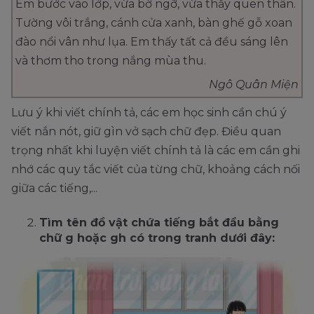
Em bước vào lớp, vừa bờ ngỡ, vừa thấy quen thân.
Tường vôi trắng, cánh cửa xanh, bàn ghế gỗ xoan
đào nổi vân như lụa. Em thấy tất cả đều sáng lên
và thơm tho trong nắng mùa thu.
Ngô Quân Miện
Lưu ý khi viết chính tả, các em học sinh cần chú ý
viết nắn nót, giữ gìn vở sạch chữ đẹp. Điều quan
trọng nhất khi luyện viết chính tả là các em cần ghi
nhớ các quy tắc viết của từng chữ, khoảng cách nối
giữa các tiếng,...
Tìm tên đồ vật chứa tiếng bắt đầu bằng
chữ g hoặc gh có trong tranh dưới đây: