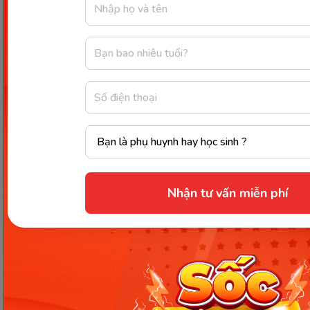
xinh xắn và ấm áp.
Kể lại toàn bộ câu chuyện.
Với yêu cầu này, em hãy dựa vào câu chuyện đã kể
và các bức tranh để kể
Câu 6: Luyện tập
Trong phần luyện tập của bài góc nhỏ yêu thương
lớp 2, các em sẽ tập giới thiệu đồ vật quen thuộc.
Đề bài cụ thể như sau:
Nhận tư vấn miễn phí
Nói 4-5 câu giới thiệu một quyển sách giáo
khoa lớp Hai theo gợi ý:
Đó là quyển sách gì?
Quyển sách đó có đặc điểm gì về: hình dáng,
màu sắc, hình vẽ trang trí,..