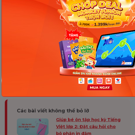
Quyển sách đó giúp ích gì cho em?
Viết vào vở nội dung em vừa nói.
Hướng dẫn trả lời:
Hôm nay, mình sẽ giới thiệu với các bạn về quyển
sách giáo khoa Tiếng Việt 2 tập 1 của mình. Quyển
sách có hình chữ nhật, bìa cứng. Trên bìa có in chữ
Tiếng Việt rất to và trang trí rất nhiều hình vẽ đẹp.
Cầm quyển sách mới trên tay, em sẽ quyết tâm
chăm chỉ học hành để ông bà, bố mẹ được vui.
Các bài viết không thể bỏ lỡ
Giúp bé ôn tập học kỳ Tiếng
Việt lớp 2: Đặt câu hỏi cho
bộ phận in đậm