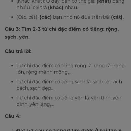
(Khác, khát): Ở đây, bạn có thể giải
(khát)
bằng
nhiều loại trà
(khác)
nhau.
(Các, cát):
(các)
bạn nhỏ nô đùa trên bãi
(cát).
Câu 3: Tìm 2-3 từ chỉ đặc điểm có tiếng: rộng,
sạch, yên.
Câu trả lời:
Từ chỉ đặc điểm có tiếng rộng là: rộng rãi, rộng
lớn, rộng mênh mông,...
Từ chỉ đặc điểm có tiếng sạch là: sạch sẽ, sạch
bách, sạch đẹp…
Từ chỉ đặc điểm có tiếng yên là: yên tĩnh, yên
bình, yên lặng,…
Câu 4:
Đặt 1-2 câu có từ ngữ tìm được ở bài tập 3.