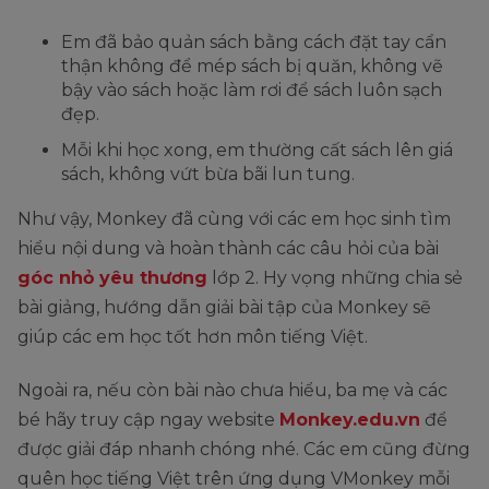
Em đã bảo quản sách bằng cách đặt tay cẩn
thận không để mép sách bị quăn, không vẽ
bậy vào sách hoặc làm rơi để sách luôn sạch
đẹp.
Mỗi khi học xong, em thường cất sách lên giá
sách, không vứt bừa bãi lun tung.
Như vậy, Monkey đã cùng với các em học sinh tìm
hiểu nội dung và hoàn thành các câu hỏi của bài
góc nhỏ yêu thương
lớp 2. Hy vọng những chia sẻ
bài giảng, hướng dẫn giải bài tập của Monkey sẽ
giúp các em học tốt hơn môn tiếng Việt.
Ngoài ra, nếu còn bài nào chưa hiểu, ba mẹ và các
bé hãy truy cập ngay website
Monkey.edu.vn
để
được giải đáp nhanh chóng nhé. Các em cũng đừng
quên học tiếng Việt trên ứng dụng VMonkey mỗi