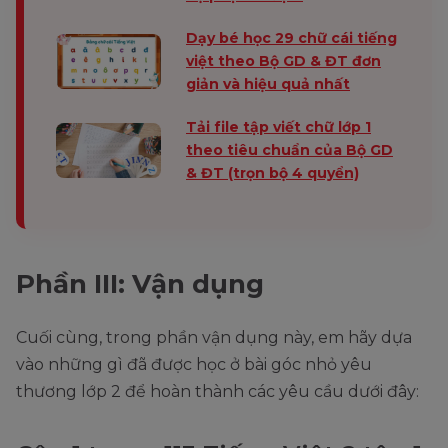
Dạy bé học 29 chữ cái tiếng
việt theo Bộ GD & ĐT đơn
giản và hiệu quả nhất
Tải file tập viết chữ lớp 1
theo tiêu chuẩn của Bộ GD
& ĐT (trọn bộ 4 quyển)
Phần III: Vận dụng
Cuối cùng, trong phần vận dụng này, em hãy dựa
vào những gì đã được học ở bài góc nhỏ yêu
thương lớp 2 để hoàn thành các yêu cầu dưới đây: