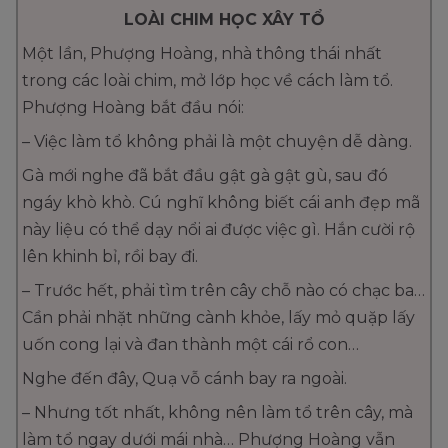
LOÀI CHIM HỌC XÂY TỔ
Một lần, Phượng Hoàng, nhà thông thái nhất
trong các loài chim, mở lớp học về cách làm tổ.
Phượng Hoàng bắt đầu nói:
– Việc làm tổ không phải là một chuyện dễ dàng.
Gà mới nghe đã bắt đầu gật gà gật gù, sau đó
ngáy khò khò. Cú nghĩ không biết cái anh đẹp mã
này liệu có thể dạy nổi ai được việc gì. Hắn cười rộ
lên khinh bỉ, rồi bay đi.
– Trước hết, phải tìm trên cây chỗ nào có chạc ba…
Cần phải nhặt những cành khỏe, lấy mỏ quặp lấy
uốn cong lại và đan thành một cái rổ con…
Nghe đến đây, Quạ vỗ cánh bay ra ngoài.
– Nhưng tốt nhất, không nên làm tổ trên cây, mà
làm tổ ngay dưới mái nhà… Phượng Hoàng vẫn