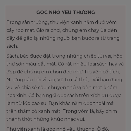
GÓC NHỎ YÊU THƯƠNG
Trong sân trường, thư viện xanh nằm dưới vòm
cây rợp mát. Giờ ra chơi, chúng em chạy ùa đến
đây để gặp lại những người bạn bước ra từ trang
sách.
Sách, báo được đặt trong những chiếc túi vải, hộp
thư sơn màu bắt mắt. Có rất nhiều loại sách hay và
đẹp để chúng em chọn đọc như Truyện cổ tích,
Những câu hỏi vì sao, Vũ trụ kì thú,... Vài bạn đang
vui vẻ chia sẻ câu chuyện thú vị bên một khóm
hoa xinh. Có bạn ngồi đọc sách trên xích đu được
làm từ lốp cao su. Bạn khác nằm đọc thoải mái
trên thảm cỏ xanh mát. Trong vòm lá, bầy chim
thánh thót những khúc nhạc vui.
Thư viện xanh là góc nhỏ yêu thương. Ở đó,