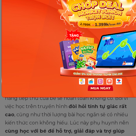
Vì có nhiều kênh học, với đa dạng bài giảng nhưng
không phải kênh nào cũng cung cấp nội dung phù
hợp với năng lực học của trẻ. Nên phụ huynh hãy
tìm hiểu kỹ về chương trình dạy học ở các kênh
để có được sự lựa chọn hợp lý.
Sự đồng hành của bố mẹ rất
quan trọng
Khi học trên truyền hình lớp 4 môn toán nếu
không có sự đồng hành của bố mẹ kề bên, khả
năng tiếp thu của bé sẽ hoàn toàn không có. Bởi vì
việc học trên truyền hình
đòi hỏi tính tự giác rất
cao
, cũng như thời lượng bài học ngắn sẽ có nhiều
kiến thức con không hiểu. Lúc này phụ huynh nên
cùng học với bé để hỗ trợ, giải đáp và trợ giúp