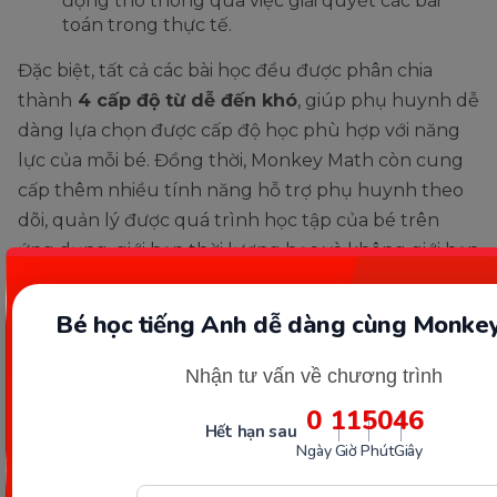
động thô thông qua việc giải quyết các bài
toán trong thực tế.
Đặc biệt, tất cả các bài học đều được phân chia
thành
4 cấp độ từ dễ đến khó
, giúp phụ huynh dễ
dàng lựa chọn được cấp độ học phù hợp với năng
lực của mỗi bé. Đồng thời, Monkey Math còn cung
cấp thêm nhiều tính năng hỗ trợ phụ huynh theo
dõi, quản lý được quá trình học tập của bé trên
ứng dụng, giới hạn thời lượng học và không giới hạn
tài khoản đăng nhập (1 ứng dụng có thể cho nhiều
bé học) dễ dàng.
Bé học tiếng Anh dễ dàng cùng Monkey
Vậy nên, Monkey Math hứa hẹn sẽ là người bạn
Nhận tư vấn về chương trình
đồng hành tuyệt vời giúp bé tự tin chinh phục môn
0
11
50
45
toán một cách hiệu quả nhất.
Hết hạn sau
Ngày
Giờ
Phút
Giây