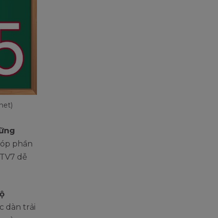
net)
hững
góp phần
VTV7 dễ
ộ
c dàn trải