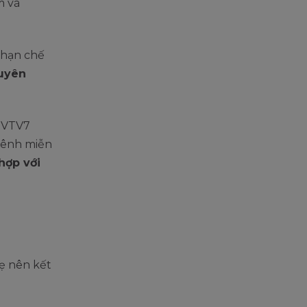
m và
 hạn chế
xuyên
i VTV7
 kênh miễn
hợp với
ẹ nên kết