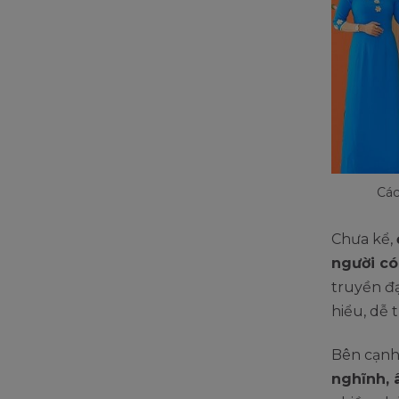
Các
Chưa kể,
người có
truyền đạ
hiểu, dễ 
Bên cạnh
nghĩnh,