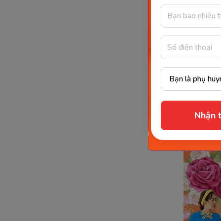
Có nê
VTV7 là 
của Đài 
quả học 
Đồng thờ
nên đảm b
Nhận t
nhất. Gi
hơn.