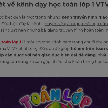
ét về kênh dạy học toán lớp 1 VT
ợc biết đến là một trong những
kênh truyền hình giáo
. Đặc biệt, đây là kênh c
huyên về giáo dục, phối hợp cùn
sản xuất nên những bài giảng truyền hình hoàn toàn mi
,
toán lớp 1
là một chương trình nằm trong chuỗi chươn
g mà VTV7 phát sóng. Để qua đó giúp
trẻ em trên toàn 
iếp cận được với nền giáo dục hiện đại dễ dàng
, nhất
 vùng sâu vùng xa còn gặp nhiều khó khăn trong học to