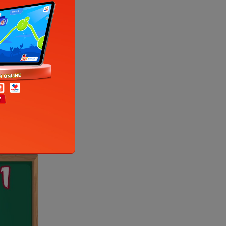
ộc kênh
o hiệu
Bộ GDĐT
lực mới
hiệu quả