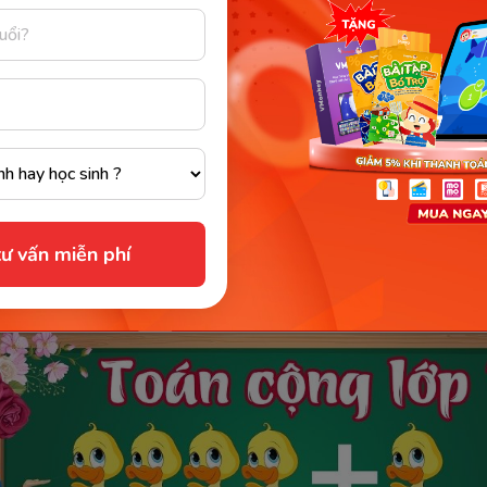
n học toán lớp 1 trên VTV7
kênh
dạy học toán trực tuyến
hoàn toàn miễn phí,
thu
Truyền Hình Việt Nam sản xuất nhằm mục đích
nâng ca
tập trực tuyến của bé tốt hơn.
i, nội dung dạy học trên kênh đều
phối hợp cùng với 
ảo phù hợp với chương trình giáo dục phát triển năng 
ư vấn miễn phí
úp bé
dễ dàng theo học, cũng như tiếp thu một cách 