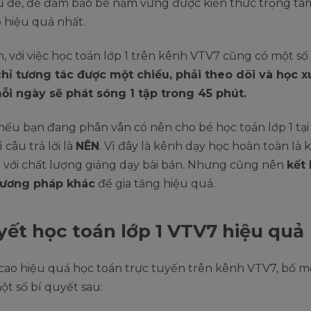
ủ đề, để đảm bảo bé nắm vững được kiến thức trọng tâ
 hiệu quả nhất.
, với việc học toán lớp 1 trên kênh VTV7 cũng có một số
hỉ tương tác được một chiều, phải theo dõi và học 
mỗi ngày sẽ phát sóng 1 tập trong 45 phút.
nếu bạn đang phân vân có nên cho bé học toán lớp 1 tạ
 câu trả lời là
NÊN
. Vì đây là kênh dạy học hoàn toàn là
 với chất lượng giảng dạy bài bản. Nhưng cũng nên
kết 
hương pháp khác
để gia tăng hiệu quả.
yết học toán lớp 1 VTV7 hiệu quả
cao hiệu quả học toán trực tuyến trên kênh VTV7, bố m
ột số bí quyết sau: