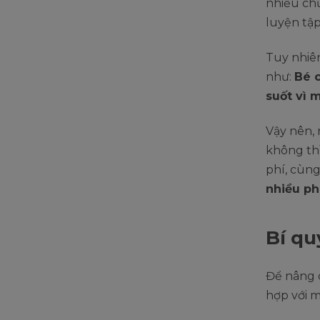
nhiều ch
luyện tập
Tuy nhiên
như:
Bé c
suốt vì 
Vậy nên, 
không thì
phí, cùng
nhiều p
Bí qu
Để nâng 
hợp với m