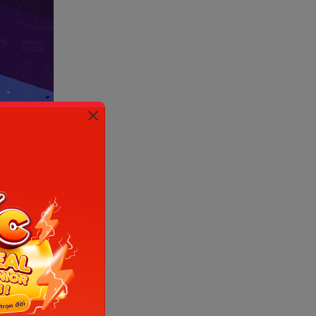
7)
định mà
 mẹ nên
ng kiến