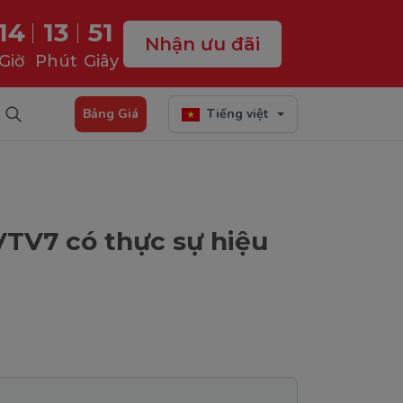
14
13
50
Nhận ưu đãi
Giờ
Phút
Giây
Bảng Giá
Tiếng việt
VTV7 có thực sự hiệu