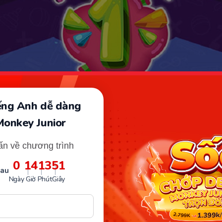
TV7 là kênh giáo dục thuộc đài Truyền hình Việt Nam. (Ảnh: VTV
iếng Anh dễ dàng
Monkey Junior
phát sóng dạy toán lớp 1 VTV7
ấn về chương trình
0
14
13
50
hương trình toán lớp 1 VTV7 thường
lịch phát sóng cố 
sau
ưa ra là vào lúc 14:00 từ thứ 2 đến thứ 7.
Vậy nên, bố
Ngày
Giờ
Phút
Giây
hời gian này để có thể cùng bé học và không bỏ lỡ nhữ
hương trình đã đưa ra.