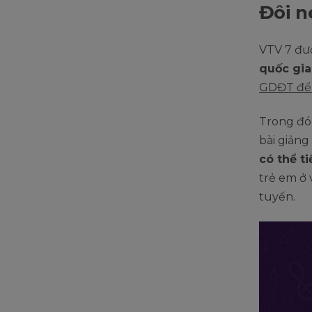
Đôi n
VTV 7 đư
quốc gia
GDĐT để 
Trong đó
bài giản
có thể t
trẻ em ở
tuyến.