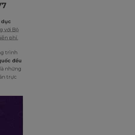
V7
 dục
g với Bộ
ễn phí.
g trình
quốc đều
 là những
án trực