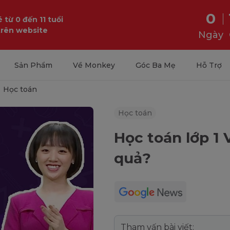
0
 từ 0 đến 11 tuổi
trên website
Ngày
Sản Phẩm
Về Monkey
Góc Ba Mẹ
Hỗ Trợ
Học toán
Học toán
Học toán lớp 1 
quả?
Tham vấn bài viết: