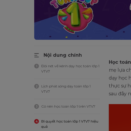
Nội dung chính
Học toán
Đôi nét về kênh dạy học toán lớp 1
1
mẹ lựa ch
VTV7
dạy học h
thực sự h
Lịch phát sóng dạy toán lớp 1
2
VTV7
sau đây n
Có nên học toán lớp 1 trên VTV7
3
Bí quyết học toán lớp 1 VTV7 hiệu
4
quả