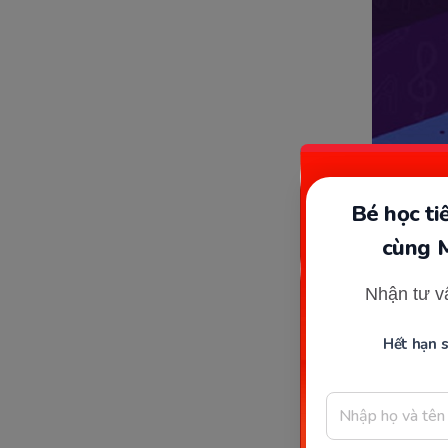
V
Bé học t
cùng 
Lịch 
Nhận tư v
Đối với c
Hết hạn 
nhà đài đ
nắm bắt t
thức mà c