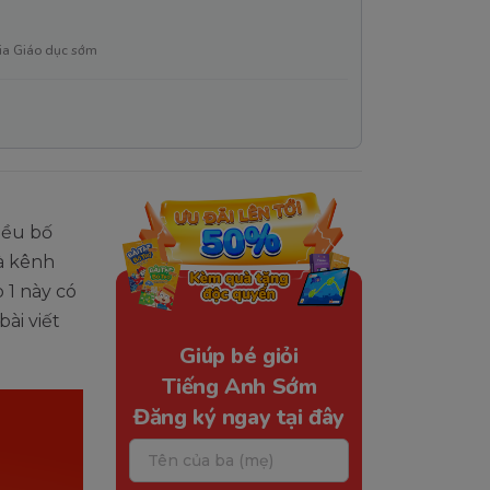
ia Giáo dục sớm
iều bố
à kênh
 1 này có
ài viết
Giúp bé giỏi
Tiếng Anh Sớm
Đăng ký ngay tại đây