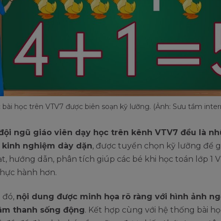
 bài học trên VTV7 được biên soạn kỹ lưỡng. (Ảnh: Sưu tầm inter
đội ngũ giáo viên dạy học trên kênh VTV7 đều là n
 kinh nghiệm dày dặn
, được tuyển chọn kỹ lưỡng để 
t, hướng dẫn, phân tích giúp các bé khi học toán lớp 1 
thực hành hơn.
 đó,
nội dung được minh họa rõ ràng với hình ảnh ng
 âm thanh sống động
. Kết hợp cùng với hệ thống bài họ