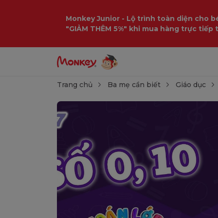
Monkey Junior - Lộ trình toàn diện cho bé
"GIẢM THÊM 5%" khi mua hàng trực tiếp 
Trang chủ
Ba mẹ cần biết
Giáo dục