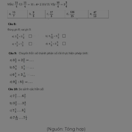
(Nguồn: Tổng hợp)