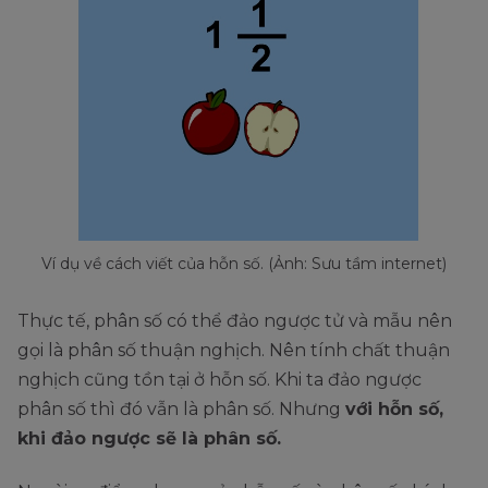
Ví dụ về cách viết của hỗn số. (Ảnh: Sưu tầm internet)
Thực tế, phân số có thể đảo ngược tử và mẫu nên
gọi là phân số thuận nghịch. Nên tính chất thuận
nghịch cũng tồn tại ở hỗn số. Khi ta đảo ngược
phân số thì đó vẫn là phân số. Nhưng
với hỗn số,
khi đảo ngược sẽ là phân số.