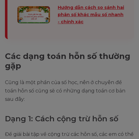
Hướng dẫn cách so sánh hai
phân số khác mẫu số nhanh
- chính xác
Các dạng toán hỗn số thường
gặp
Cũng là một phần của số học, nên ở chuyên đề
toán hỗn số cũng sẽ có những dạng toán cơ bản
sau đây:
Dạng 1: Cách cộng trừ hỗn số
Để giải bài tập về cộng trừ các hỗn số, các em có thể