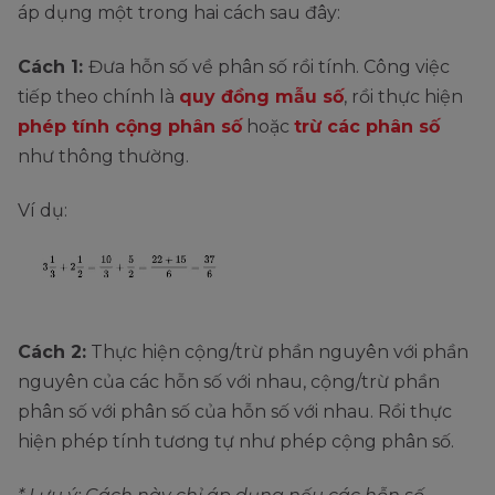
áp dụng một trong hai cách sau đây:
Cách 1:
Đưa hỗn số về phân số rồi tính. Công việc
tiếp theo chính là
quy đồng mẫu số
, rồi thực hiện
phép tính cộng phân số
hoặc
trừ các phân số
như thông thường.
Ví dụ:
Cách 2:
Thực hiện cộng/trừ phần nguyên với phần
nguyên của các hỗn số với nhau, cộng/trừ phần
phân số với phân số của hỗn số với nhau. Rồi thực
hiện phép tính tương tự như phép cộng phân số.