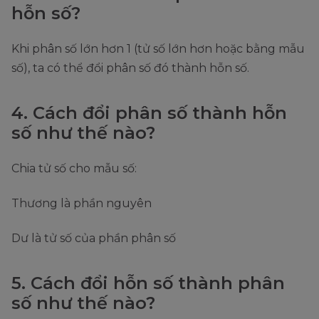
hỗn số?
Khi phân số lớn hơn 1 (tử số lớn hơn hoặc bằng mẫu
số), ta có thể đổi phân số đó thành hỗn số.
4. Cách đổi phân số thành hỗn
số như thế nào?
Chia tử số cho mẫu số:
Thương là phần nguyên
Dư là tử số của phần phân số
5. Cách đổi hỗn số thành phân
số như thế nào?