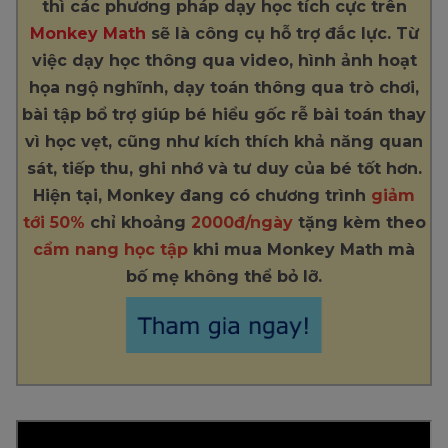
thì các phương pháp dạy học tích cực trên
Monkey Math
sẽ là công cụ hỗ trợ đắc lực. Từ
việc dạy học thông qua video, hình ảnh hoạt
họa ngộ nghĩnh, dạy toán thông qua trò chơi,
bài tập bổ trợ giúp bé hiểu gốc rễ bài toán thay
vì học vẹt, cũng như kích thích khả năng quan
sát, tiếp thu, ghi nhớ và tư duy của bé tốt hơn.
Hiện tại, Monkey đang có chương trình
giảm
tới 50%
chỉ khoảng
2000đ/ngày
tặng kèm theo
cẩm nang học tập
khi mua Monkey Math mà
bố mẹ không thể bỏ lỡ.