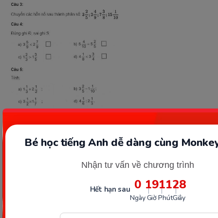
Bé học tiếng Anh dễ dàng cùng Monkey
Nhận tư vấn về chương trình
0
19
11
27
Hết hạn sau
Ngày
Giờ
Phút
Giây