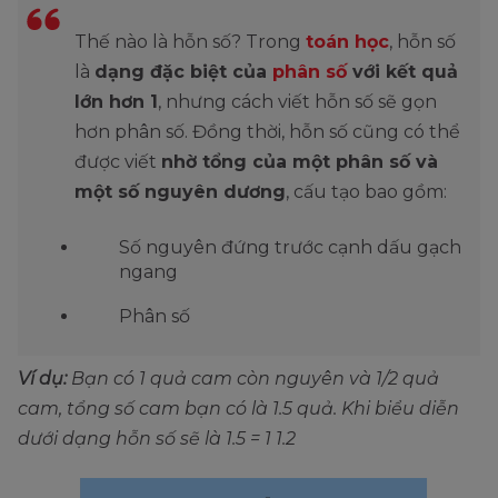
Thế nào là hỗn số? Trong
toán học
, hỗn số
là
dạng đặc biệt của
phân số
với kết quả
lớn hơn 1
, nhưng cách viết hỗn số sẽ gọn
hơn phân số. Đồng thời, hỗn số cũng có thể
được viết
nhờ tổng của một phân số và
một số nguyên dương
, cấu tạo bao gồm:
Số nguyên đứng trước cạnh dấu gạch
ngang
Phân số
Ví dụ:
Bạn có 1 quả cam còn nguyên và 1/2 quả
cam, tổng số cam bạn có là 1.5 quả. Khi biểu diễn
dưới dạng hỗn số sẽ là 1.5 = 1 1.2