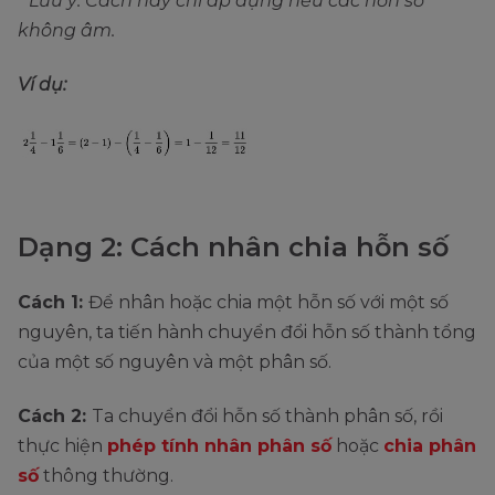
* Lưu ý: Cách này chỉ áp dụng nếu các hỗn số
không âm.
Ví dụ:
Dạng 2: Cách nhân chia hỗn số
Cách 1:
Để nhân hoặc chia một hỗn số với một số
nguyên, ta tiến hành chuyển đổi hỗn số thành tổng
của một số nguyên và một phân số.
Cách 2:
Ta chuyển đổi hỗn số thành phân số, rồi
thực hiện
phép tính nhân phân số
hoặc
chia phân
số
thông thường.