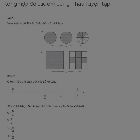
tổng hợp để các em cùng nhau luyện tập: