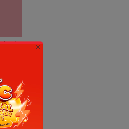
nh: Sưu tầm
ều người
 từ 7-10
mone hCG
khám y
thai nhi