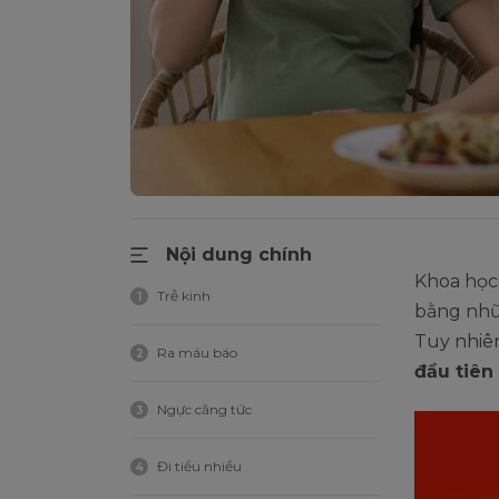
Nội dung chính
Khoa học 
Trễ kinh
1
bằng nhữn
Tuy nhiên
Ra máu báo
2
đầu tiên
Ngực căng tức
3
Đi tiểu nhiều
4