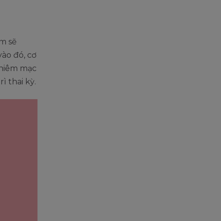
em sẽ
ào đó, cơ
 niêm mạc
ì thai kỳ.