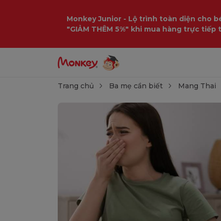
Monkey Junior - Lộ trình toàn diện cho bé
"GIẢM THÊM 5%" khi mua hàng trực tiếp 
Trang chủ
Ba mẹ cần biết
Mang Thai