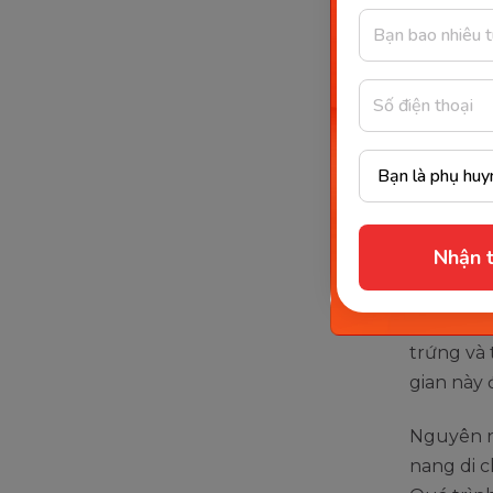
Theo thốn
trạng máu
hàng thá
Cách tốt 
lượng, mà
máu ít, c
khi đó, m
Nhận t
tuần.
Theo các 
trứng và 
gian này 
Nguyên nh
nang di c