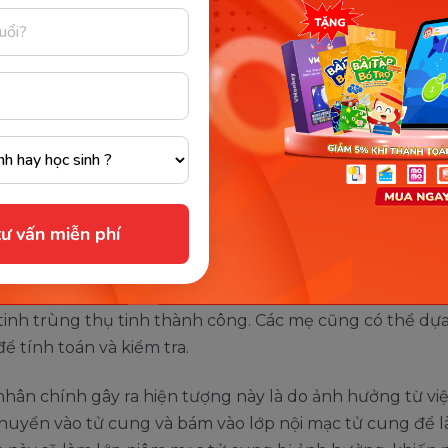
g kê, có khoảng ⅔ nữ giới mang thai lần đầu xuất hiện 
 báo thai kỳ. Hiện tượng này khá giống với chu kỳ kinh
ng nên rất nhiều mẹ bầu bị nhầm lẫn.
nhất để phân biệt máu báo thai và máu kinh nguyệt là d
u sắc. Máu báo thai chỉ xuất hiện trong vòng 1-3 ngày v
hỉ làm thay đổi màu sắc nhẹ khi bạn mặc quần sáng màu
áu kinh sẽ ra ồ ạt với số lượng nhiều và diễn ra từ 3 ngày 
ư vấn miễn phí
nghiên cứu, máu báo thai sẽ xuất hiện vào ngày 10-14 sa
tinh trùng thụ tinh thành công. Các mẹ cũng có thể dựa
để tính toán và kiểm tra.
ân chính gây ra hiện tượng này là do ảnh hưởng từ việ
huyển vào tử cung và bám vào lớp nội mạc tử cung để l