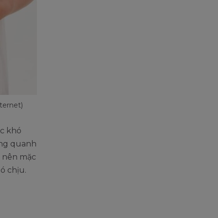
ternet)
ức khó
ung quanh
m nên mặc
ó chịu.