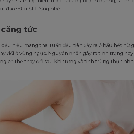
h này sẽ làm lớp niêm mạc tử cung bị ảnh hưởng, khiến
âm đạo với một lượng nhỏ.
 căng tức
0 dấu hiệu mang thai tuần đầu tiên xảy ra ở hầu hết nữ gi
y đổi ở vùng ngực. Nguyên nhân gây ra tình trạng này 
rong cơ thể thay đổi sau khi trứng và tinh trùng thụ tinh