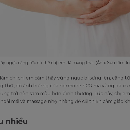
ấy ngực căng tức có thể chị em đã mang thai. (Ảnh: Sưu tầm In
làm chị chị em cảm thấy vùng ngực bị sưng lên, căng t
ng thời, do ảnh hưởng của hormone hCG mà vùng da x
ũng trở nên sậm màu hơn bình thường. Lúc này, chị e
hoải mái và massage nhẹ nhàng để cải thiện cảm giác kh
ểu nhiều