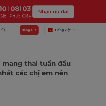
10
08
01
Nhận ưu đãi
Giờ
Phút
Giây
Bảng Giá
Tiếng việt
u mang thai tuần đầu
 nhất các chị em nên