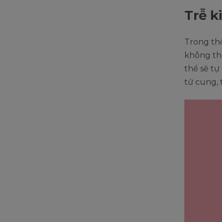
Trễ k
Trong thờ
không thấ
thể sẽ t
tử cung, 