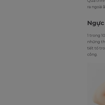
Quá trìn
ra ngoài 
Ngực
1 trong 1
những tha
tiết tố t
công.