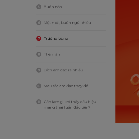
Buồn nôn
5
Mệt mỏi, buồn ngủ nhiều
6
Trướng bụng
7
Thèm ăn
8
Dịch âm đạo ra nhiều
9
Màu sắc âm đạo thay đổi
10
Cần làm gì khi thấy dấu hiệu
11
mang thai tuần đầu tiên?