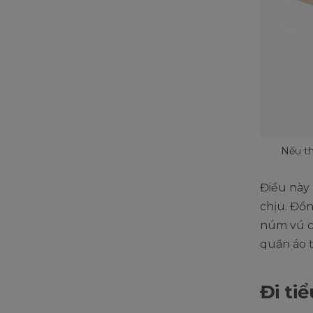
Nếu th
Điều này 
chịu. Đồ
núm vú c
quần áo t
Đi ti