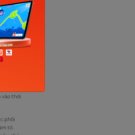
tình
 nguyệt
ựa vào số
ới lượng
. Trong
đến 1
u khi
 vào thời
c phôi
àm tổ.