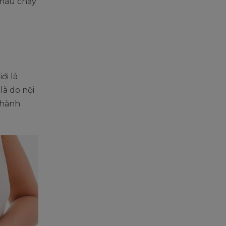
 máu chảy
ới là
là do nội
 thành