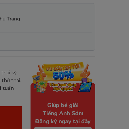
Thu Trang
 thai kỳ
thử thai.
i tuần
Giúp bé giỏi
Tiếng Anh Sớm
Đăng ký ngay tại đây