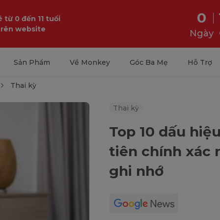
0
 từ 0 đến 11 tuổi
trên website
Ngày
Sản Phẩm
Về Monkey
Góc Ba Mẹ
Hỗ Trợ
Thai kỳ
Thai kỳ
Top 10 dấu hiệ
tiên chính xác
ghi nhớ