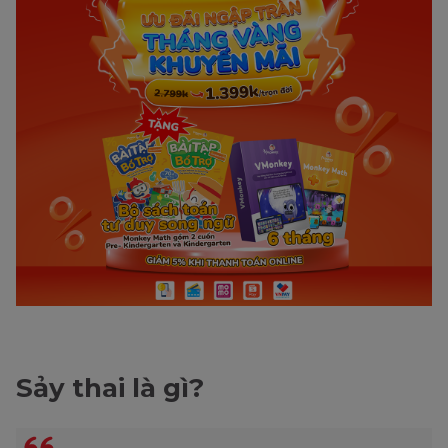
Sảy thai là gì?