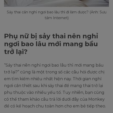
Sảy thai cần nghỉ ngơi bao lâu thì đi làm được? (Ảnh: Sưu
tầm Internet)
Phụ nữ bị sảy thai nên nghỉ
ngơi bao lâu mới mang bầu
trở lại?
“Sảy thai nên nghỉ ngơi bao lâu thì mới mang bầu
trở lại?” cũng là một trong số các câu hỏi được chị
em tìm kiếm nhiều nhất hiện nay. Thời gian nghỉ
ngơi cần thiết sau khi sảy thai để mang thai trở lại
phụ thuộc vào nhiều yếu tố. Tuy nhiên, bạn cũng
có thể tham khảo câu trả lời dưới đây của Monkey
để có kế hoạch chu toàn hơn cho em bé tiếp theo.