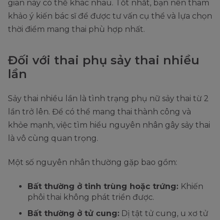
gian này có thể khác nhau. Tốt nhất, bạn nên tham
khảo ý kiến bác sĩ để được tư vấn cụ thể và lựa chọn
thời điểm mang thai phù hợp nhất.
Đối với thai phụ sảy thai nhiều
lần
Sảy thai nhiều lần là tình trạng phụ nữ sảy thai từ 2
lần trở lên. Để có thể mang thai thành công và
khỏe mạnh, việc tìm hiểu nguyên nhân gây sảy thai
là vô cùng quan trọng.
Một số nguyên nhân thường gặp bao gồm:
Bất thường ở tinh trùng hoặc trứng:
Khiến
phôi thai không phát triển được.
Bất thường ở tử cung:
Dị tật tử cung, u xơ tử