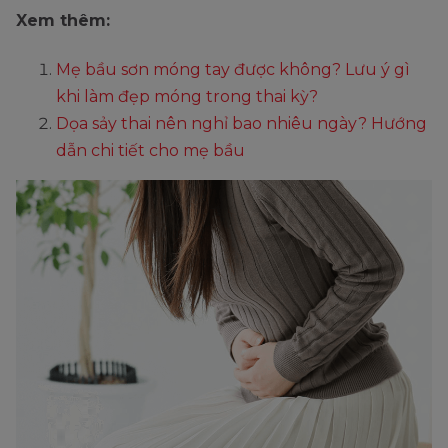
Xem thêm:
Mẹ bầu sơn móng tay được không? Lưu ý gì
khi làm đẹp móng trong thai kỳ?
Dọa sảy thai nên nghỉ bao nhiêu ngày? Hướng
dẫn chi tiết cho mẹ bầu