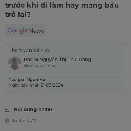
trước khi đi làm hay mang bầu
trở lại?
Tham vấn bài viết:
Bác Sĩ Nguyễn Thị Thu Trang
Bác sĩ sản phụ khoa
Tác giả: Ngân Hà
Ngày cập nhật: 21/03/2024
Nội dung chính
Sảy thai là gì?
1