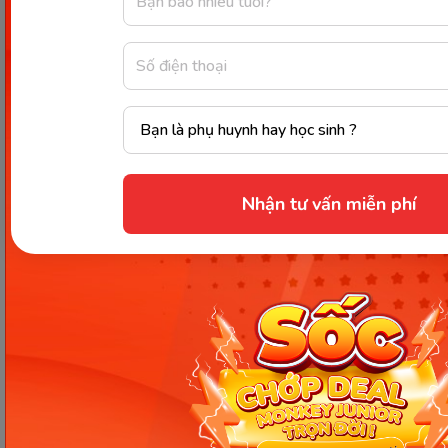
Những điều cần lưu ý sau khi sảy thai. (Ảnh: Sưu tầm
Internet)
Như vậy, thông qua bài viết này bạn đã biết được
Nhận tư vấn miễn phí
khi
sảy thai nên nghỉ ngơi bao lâu
để cơ thể và
tinh thần thật sự hồi phục. Nhìn chung, sảy thai là
một trải nghiệm khó khăn, nhưng bạn không đơn
độc. Hãy cho phép bản thân thời gian để đau buồn
và dần hồi phục. Monkey tin rằng với sự hỗ trợ từ gia
đình, bạn bè và chuyên gia, bạn sẽ vượt qua được
giai đoạn khó khăn này.
Chia sẻ ngay