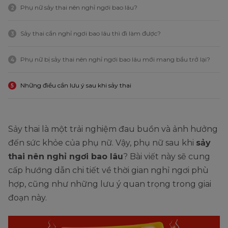
Phụ nữ sảy thai nên nghỉ ngơi bao lâu?
2
Sảy thai cần nghỉ ngơi bao lâu thì đi làm được?
3
Phụ nữ bị sảy thai nên nghỉ ngơi bao lâu mới mang bầu trở lại?
4
Những điều cần lưu ý sau khi sảy thai
5
Sảy thai là một trải nghiệm đau buồn và ảnh hưởng
đến sức khỏe của phụ nữ. Vậy, phụ nữ sau khi
sảy
thai nên nghỉ ngơi bao lâu
? Bài viết này sẽ cung
cấp hướng dẫn chi tiết về thời gian nghỉ ngơi phù
hợp, cũng như những lưu ý quan trọng trong giai
đoạn này.