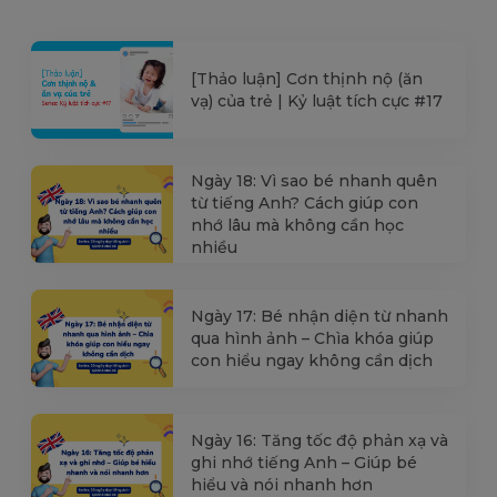
[Thảo luận] Cơn thịnh nộ (ăn
vạ) của trẻ | Kỷ luật tích cực #17
Ngày 18: Vì sao bé nhanh quên
từ tiếng Anh? Cách giúp con
nhớ lâu mà không cần học
nhiều
Ngày 17: Bé nhận diện từ nhanh
qua hình ảnh – Chìa khóa giúp
con hiểu ngay không cần dịch
Ngày 16: Tăng tốc độ phản xạ và
ghi nhớ tiếng Anh – Giúp bé
hiểu và nói nhanh hơn