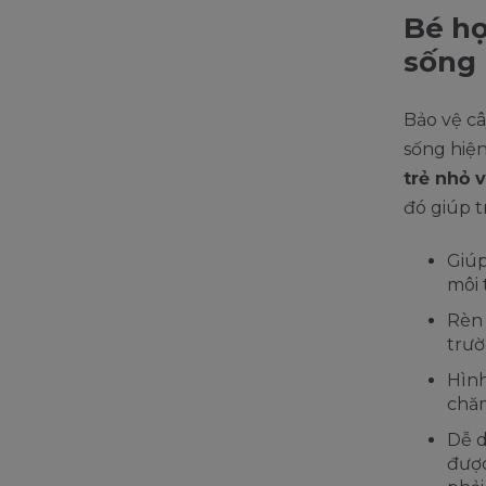
Bé họ
sống 
Bảo vệ c
sống hiện
trẻ nhỏ 
đó giúp tr
Giúp
môi 
Rèn 
trườ
Hình
chăm
Dễ d
được