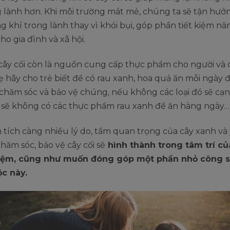
g lành hơn. Khi môi trường mát mẻ, chúng ta sẽ tận hưở
 khí trong lành thay vì khói bụi, góp phần tiết kiệm nă
ho gia đình và xã hội.
 cây cối còn là nguồn cung cấp thực phẩm cho người và 
ẹ hãy cho trẻ biết để có rau xanh, hoa quả ăn mỗi ngày
 chăm sóc và bảo vệ chúng, nếu không các loại đó sẽ cạn 
 sẽ không có các thực phẩm rau xanh để ăn hàng ngày…
 tích càng nhiều lý do, tầm quan trọng của cây xanh và
chăm sóc, bảo vệ cây cối sẽ
hình thành trong tâm trí c
iệm, cũng như muốn đóng góp một phần nhỏ công s
c này.