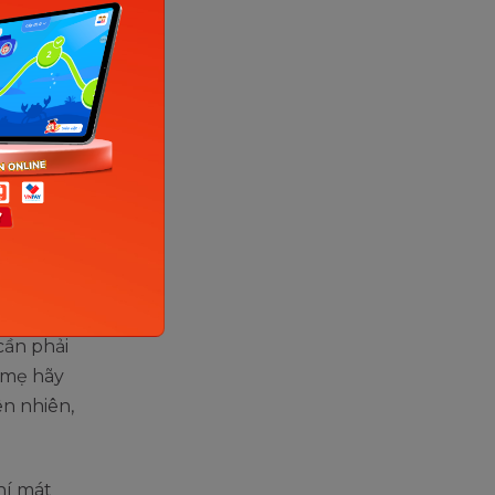
m internet)
anh
i còn nhỏ,
ây:
i
cần phải
 mẹ hãy
ên nhiên,
hí mát