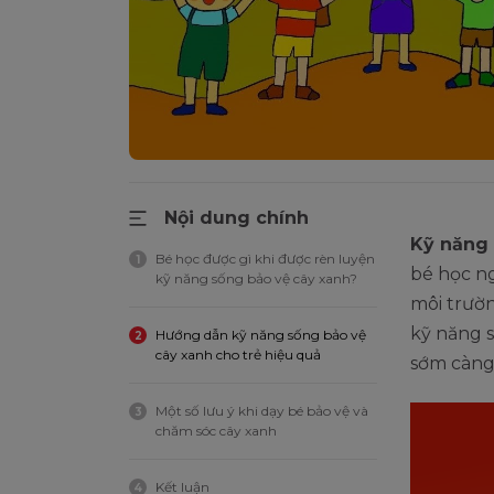
Nội dung chính
Kỹ năng 
Bé học được gì khi được rèn luyện
1
bé học ng
kỹ năng sống bảo vệ cây xanh?
môi trườn
kỹ năng 
Hướng dẫn kỹ năng sống bảo vệ
2
cây xanh cho trẻ hiệu quả
sớm càng 
Một số lưu ý khi dạy bé bảo vệ và
3
chăm sóc cây xanh
Kết luận
4