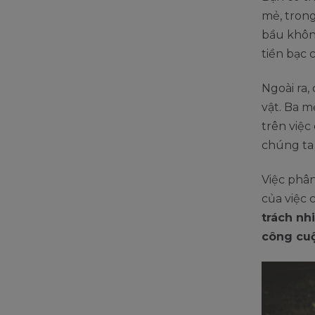
mẻ, tron
bầu không
tiền bạc c
Ngoài ra,
vật. Ba m
trên việc
chúng ta
Việc phân
của việc 
trách nh
công cuộ