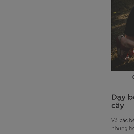
Dạy b
cây
Với các b
những ho