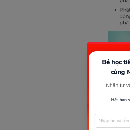
phải
Phát
động
phải
Bé học t
cùng 
Nhận tư v
Hết hạn 