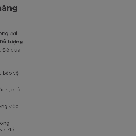
 năng
ong đời
đối tượng
.
Để qua
t bảo vệ
đình, nhà
ông việc
hông
vào đó