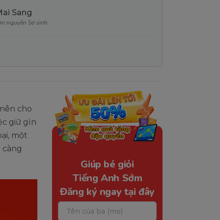
Mai Sang
ơn nguyên Sơ sinh
 nên cho
ệc giữ gìn
ại, một
ẻ càng
Giúp bé giỏi
Tiếng Anh Sớm
Đăng ký ngay tại đây