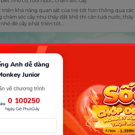
 biết nhổ cỏ, tưới nước, chăm sóc cây..
 triển khả năng quan sát của trẻ tốt hơn thông qua các
 chăm sóc cây như thấy đất khô thì cần tưới nước, thấy
 nhổ để cây phát triển tốt…
iếng Anh dễ dàng
Monkey Junior
ấn về chương trình
0
10
02
49
sau
Ngày
Giờ
Phút
Giây