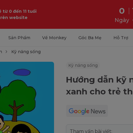
0
 từ 0 đến 11 tuổi
trên website
Ngày
Sản Phẩm
Về Monkey
Góc Ba Mẹ
Hỗ Trợ
n
Kỹ năng sống
Kỹ năng sống
Hướng dẫn kỹ n
xanh cho trẻ t
Tham vấn bài viết: