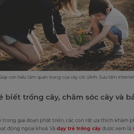
Giúp con hiểu tầm quan trọng của cây cối. (Ảnh: Sưu tầm internet
é biết trồng cây, chăm sóc cây và b
é trong giai đoạn phát triển, các con rất ưa thích khám p
ạt động ngoại khoá. Và
dạy trẻ trồng cây
được xem là 