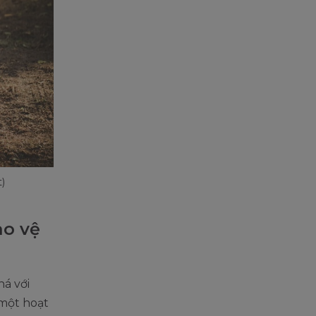
)
ảo vệ
há với
một hoạt