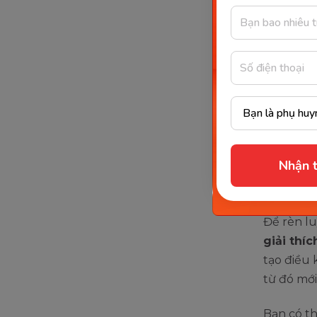
Giúp trẻ h
Hướng
cho t
Để hình t
ba mẹ có
Nhận t
Giúp 
Để rèn lu
giải thí
tạo điều 
từ đó mới
Bạn có th