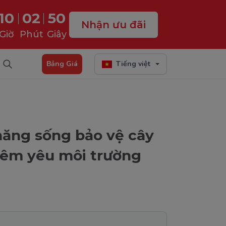
10
02
49
Nhận ưu đãi
Giờ
Phút
Giây
Bảng Giá
Tiếng việt
ăng sống bảo vệ cây
hêm yêu môi trường