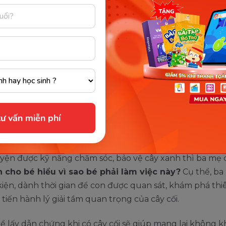
iểu được giá trị của cây xanh và bảo vệ thiên nhiên. (Ảnh: Sưu tầ
 dẫn kỹ năng sống bảo vệ cây x
rẻ hiệu quả
hành thói quen chăm sóc, bảo vệ cây xanh cho trẻ từ kh
 thể áp dụng ngay một số phương pháp rèn luyện sau đ
ư vấn miễn phí
con hiểu tầm quan trọng của cây cố
yện được kỹ năng chăm sóc, bảo vệ cây xanh thì ba mẹ 
ch cho bé hiểu vì sao bé phải làm việc này?
Cụ thể, ba
kiện, dành thời gian để con được quan sát, khám phá thi
 tiến hành lý giải tầm quan trọng của cây cối.
ể lấy dẫn chứng khi có cây cối sẽ giúp mang lại không k