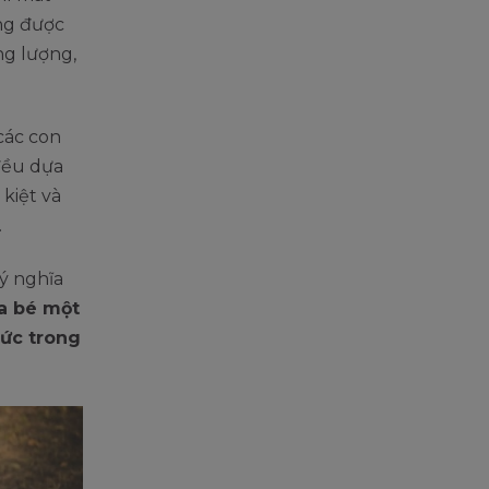
ng được
ng lượng,
các con
 đều dựa
kiệt và
.
 ý nghĩa
ủa bé một
ức trong