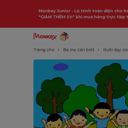
Monkey Junior - Lộ trình toàn diện cho bé
"GIẢM THÊM 5%" khi mua hàng trực tiếp 
Trang chủ
Ba mẹ cần biết
Nuôi dạy co