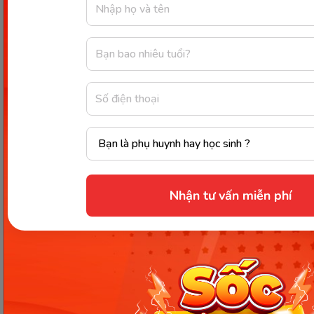
Tinh dầu từ lá tía tô là loại chất khử trùng tự nhiên có khả
năng trị ngứa và giảm kích ứng da đầu (Ảnh: Sưu tầm
Internet)
Cách gội
Kết hợp với vỏ bưởi
Lá tía tô và bưởi là hai nguyên liệu quen thuộc
Nhận tư vấn miễn phí
thường được nhiều chị em sử dụng để nấu nước
gội đầu sau sinh. Bởi loại nước gội này có chứa lượng
lớn vitamin C và chất chống oxy hóa có lợi cho việc
chăm sóc tóc.
Cách gội đầu với lá tía tô và bưởi