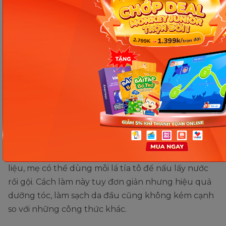
Bước 1: Cho vỏ bưởi và lá tía tô vào nồi nấu đến
khi sôi tầm 15 phút thì tắt bếp và để nguội.
Bước 2: Làm ướt tóc bằng nước ấm trước rồi
gội đầu với nước tía tô và bưởi khoảng 10 phút.
Khi gội mẹ nhớ dùng tay massage nhẹ để các
dưỡng chất thấm vào da đầu và thoải mái đầu
óc hơn.
Bước 3: Gội sạch lại đầu với nước ấm là xong.
Dùng lá tía tô nguyên chất
Nếu không có nhiều thời gian chuẩn bị nguyên
liệu, mẹ có thể dùng mỗi lá tía tô để nấu lấy nước
rồi gội. Cách làm này tuy đơn giản nhưng hiệu quả
dưỡng tóc, làm sạch da đầu cũng không kém cạnh
so với những công thức khác.