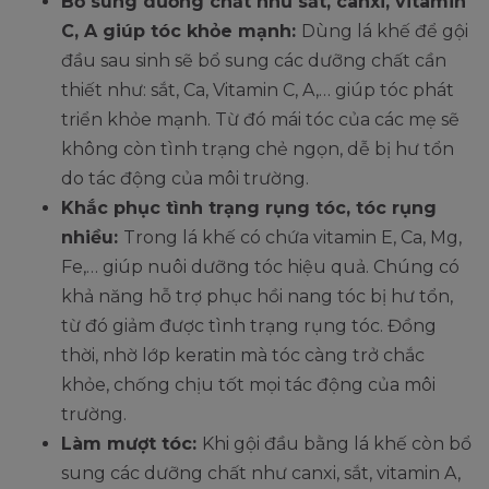
Bổ sung dưỡng chất như sắt, canxi, vitamin
C, A giúp tóc khỏe mạnh:
Dùng lá khế để gội
đầu sau sinh sẽ bổ sung các dưỡng chất cần
thiết như: sắt, Ca, Vitamin C, A,… giúp tóc phát
triển khỏe mạnh. Từ đó mái tóc của các mẹ sẽ
không còn tình trạng chẻ ngọn, dễ bị hư tổn
do tác động của môi trường.
Khắc phục tình trạng rụng tóc, tóc rụng
nhiều:
Trong lá khế có chứa vitamin E, Ca, Mg,
Fe,… giúp nuôi dưỡng tóc hiệu quả. Chúng có
khả năng hỗ trợ phục hồi nang tóc bị hư tổn,
từ đó giảm được tình trạng rụng tóc. Đồng
thời, nhờ lớp keratin mà tóc càng trở chắc
khỏe, chống chịu tốt mọi tác động của môi
trường.
Làm mượt tóc:
Khi gội đầu bằng lá khế còn bổ
sung các dưỡng chất như canxi, sắt, vitamin A,