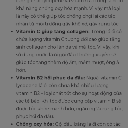
lượng chất lycopene và vitamin C trong lá ổi có
khả năng chống oxy hóa mạnh. Vì vậy mà loại
lá này có thể giúp tóc chống chọi lại các tác
nhân từ môi trường gây khô xơ, gãy rụng tóc.
Vitamin C giúp tăng collagen:
Trong lá ổi có
chứa lượng vitamin C tương đối cao giúp tăng
sinh collagen cho làn da và mái tóc. Vì vậy, khi
sử dụng nước lá ổi gội đầu thường xuyên sẽ
giúp tóc tăng thêm độ ẩm, mềm mượt, óng ả
hơn.
Vitamin B2 hồi phục da đầu:
Ngoài vitamin C,
lycopene lá ổi còn chứa khá nhiều lượng
vitamin B2 - loại chất tốt cho sự hoạt động của
các tế bào. Khi tóc được cung cấp vitamin B sẽ
được tóc khỏe mạnh hơn, ngăn ngừa rụng tóc,
phục hồi da đầu.
Chống oxy hóa:
Gội đầu bằng lá ổi còn có tác