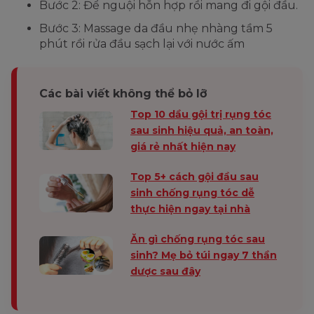
Bước 2: Để nguội hỗn hợp rồi mang đi gội đầu.
Bước 3: Massage da đầu nhẹ nhàng tầm 5
phút rồi rửa đầu sạch lại với nước ấm
Các bài viết không thể bỏ lỡ
Top 10 dầu gội trị rụng tóc
sau sinh hiệu quả, an toàn,
giá rẻ nhất hiện nay
Top 5+ cách gội đầu sau
sinh chống rụng tóc dễ
thực hiện ngay tại nhà
Ăn gì chống rụng tóc sau
sinh? Mẹ bỏ túi ngay 7 thần
dược sau đây