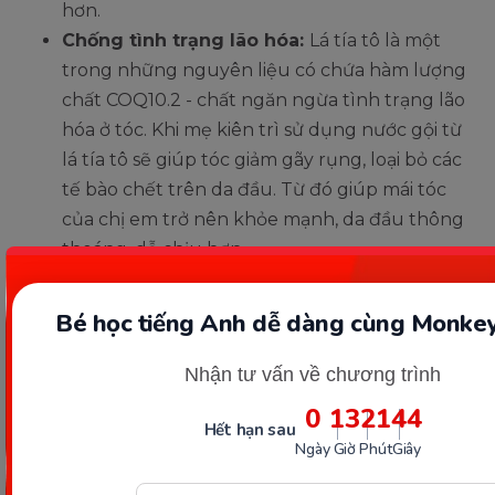
hơn.
Chống tình trạng lão hóa:
Lá tía tô là một
trong những nguyên liệu có chứa hàm lượng
chất COQ10.2 - chất ngăn ngừa tình trạng lão
hóa ở tóc. Khi mẹ kiên trì sử dụng nước gội từ
lá tía tô sẽ giúp tóc giảm gãy rụng, loại bỏ các
tế bào chết trên da đầu. Từ đó giúp mái tóc
của chị em trở nên khỏe mạnh, da đầu thông
thoáng, dễ chịu hơn.
Bé học tiếng Anh dễ dàng cùng Monkey
Nhận tư vấn về chương trình
0
13
21
42
Hết hạn sau
Ngày
Giờ
Phút
Giây