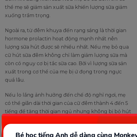
thể mẹ sẽ giảm sản xuất sữa khiến lượng sữa giảm
xuống trầm trọng.
Ngoài ra, từ đêm khuya đến rạng sáng là thời gian
hormone prolactin hoạt động mạnh nhất nên
lượng sữa hút được sẽ nhiều nhất. Nếu mẹ bỏ qua
cữ hút sữa đêm không chỉ làm giảm lượng sữa mà
còn có nguy cơ bị tắc sữa cao. Bởi vì lượng sữa sản
xuất trong cơ thể của mẹ bị ứ đọng trong ngực
quá lâu.
Nếu lo lắng ảnh hưởng đến chế độ nghỉ ngơi, mẹ
có thể giãn dài thời gian của cữ đêm thành 4 đến 5
tiếng để tăng thời gian ngủ nhưng không bị bỏ hút
sữa. Trong quá trình giãn cữ đêm nếu mẹ bị căng
tức ngực quá có thể dùng tay vắt để tránh bị tắc tia
Bé học tiếng Anh dễ dàng cùng Monkey
sữa.