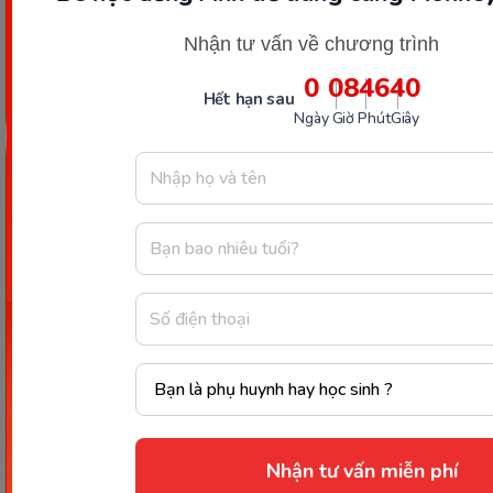
Nhận tư vấn về chương trình
0
08
46
39
Hết hạn sau
Ngày
Giờ
Phút
Giây
Kích sữa đêm sẽ giúp mẹ duy trì được lượng sữa dồi dào
(Ảnh: Sưu tầm Internet)
Quá trình
kích sữa L3
hay quá trình kích sữa nói
chung cho các mẹ ít sữa đều rất vất vả. Vì thế các
mẹ phải thật kiên trì thực hiện để quá trình kích
Nhận tư vấn miễn phí
sữa có hiệu quả. Hy vọng qua những chia sẻ trên sẽ