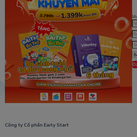
Mớ
Đ
Công ty Cổ phần Early Start