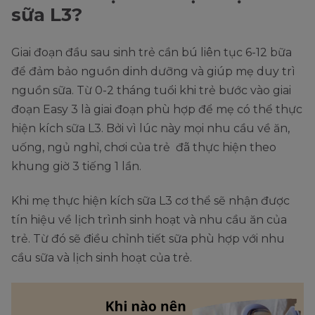
lượng
sữa L3?
sữa
345ml
370ml
370ml
405ml
455ml
525m
đã
Giai đoạn đầu sau sinh trẻ cần bú liên tục 6-12 bữa
hút
để đảm bảo nguồn dinh dưỡng và giúp mẹ duy trì
nguồn sữa. Từ 0-2 tháng tuổi khi trẻ bước vào giai
đoạn Easy 3 là giai đoạn phù hợp để mẹ có thể thực
hiện kích sữa L3. Bởi vì lúc này mọi nhu cầu về ăn,
uống, ngủ nghỉ, chơi của trẻ đã thực hiện theo
khung giờ 3 tiếng 1 lần.
Khi mẹ thực hiện kích sữa L3 cơ thể sẽ nhận được
tín hiệu về lịch trình sinh hoạt và nhu cầu ăn của
trẻ. Từ đó sẽ điều chỉnh tiết sữa phù hợp với nhu
cầu sữa và lịch sinh hoạt của trẻ.