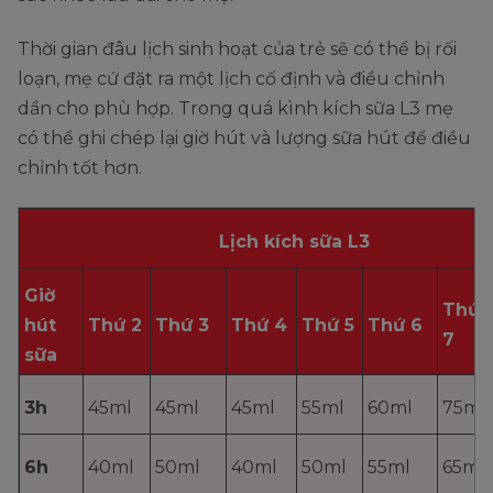
Thời gian đâu lịch sinh hoạt của trẻ sẽ có thể bị rối
loạn, mẹ cứ đặt ra một lịch cố định và điều chỉnh
dần cho phù hợp. Trong quá kình kích sữa L3 mẹ
có thể ghi chép lại giờ hút và lượng sữa hút để điều
chỉnh tốt hơn.
Lịch kích sữa L3
Giờ
Thứ
hút
Thứ 2
Thứ 3
Thứ 4
Thứ 5
Thứ 6
7
sữa
3h
45ml
45ml
45ml
55ml
60ml
75ml
6h
40ml
50ml
40ml
50ml
55ml
65ml