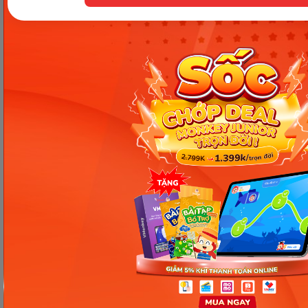
giúp các mẹ thực hiện tốt quá trình kích sữa cho
bé yêu. Chúc các mẹ nhanh chóng có được nguồn
sữa thơm ngon dồi dào cho con yêu của mình.
Nguồn tham khảo
Chia sẻ ngay
Thông tin trong bài viết được tổng hợp nhằm
mục đích tham khảo và có thể thay đổi mà
không cần báo trước. Quý khách vui lòng
kiểm tra lại qua các kênh chính thức hoặc liên
hệ trực tiếp với đơn vị liên quan để nắm bắt
tình hình thực tế.