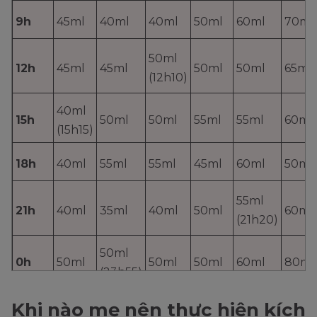
9h
45ml
40ml
40ml
50ml
60ml
70ml
50ml
12h
45ml
45ml
50ml
50ml
65ml
(12h10)
40ml
15h
50ml
50ml
55ml
55ml
60ml
(15h15)
18h
40ml
55ml
55ml
45ml
60ml
50ml
55ml
21h
40ml
35ml
40ml
50ml
60ml
(21h20)
50ml
0h
50ml
50ml
50ml
60ml
80ml
(23h55)
Tổng
Khi nào mẹ nên thực hiện kích