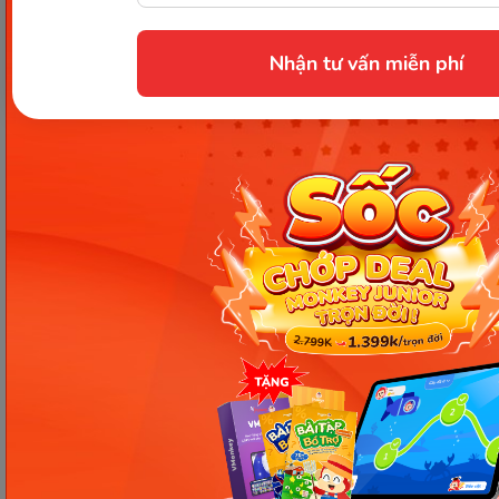
Phương pháp Easy cho trẻ 6
tháng giúp con ăn ngon,
Nhận tư vấn miễn phí
ngủ ngoan
Tiết lộ A - Z đặc điểm phát
triển, chiều cao & cân nặng
bé gái 6 tháng tuổi
Kết luận
Trên đây là những thông tin giúp giải đáp thắc mắc
trẻ mấy tháng biết bò
? Qua đó có thể thấy giai
đoạn từ 6 tháng trở đi bé bắt đầu bò là thời điểm bé
khám phá và học hỏi về thế giới xung quanh. Ba mẹ
cần tạo một môi trường an toàn, hỗ trợ bé phát