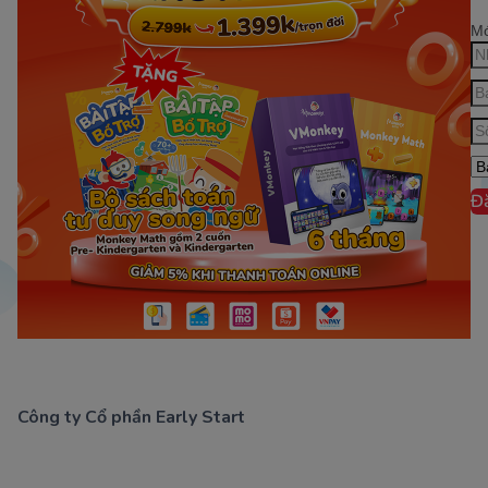
Mớ
Đ
Công ty Cổ phần Early Start
1900 63 60 52