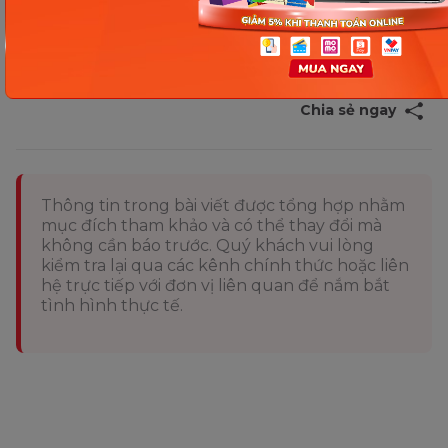
triển vận động và luôn giám sát khi bé di chuyển.
Với sự kiên nhẫn và hỗ trợ, ba mẹ sẽ giúp bé vượt
qua giai đoạn này một cách an toàn và thú vị nhé.
Chia sẻ ngay
Thông tin trong bài viết được tổng hợp nhằm
mục đích tham khảo và có thể thay đổi mà
không cần báo trước. Quý khách vui lòng
kiểm tra lại qua các kênh chính thức hoặc liên
hệ trực tiếp với đơn vị liên quan để nắm bắt
tình hình thực tế.