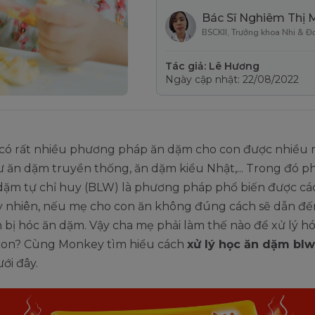
Bác Sĩ Nghiêm Thị 
BSCKII, Trưởng khoa Nhi & Đ
Tác giả: Lê Hương
Ngày cập nhật: 22/08/2022
 có rất nhiều phương pháp ăn dặm cho con được nhiều 
 ăn dặm truyền thống, ăn dặm kiểu Nhật,... Trong đó 
dặm tự chỉ huy (BLW) là phương pháp phổ biến được cá
y nhiên, nếu mẹ cho con ăn không đúng cách sẽ dẫn đế
 bị hóc ăn dặm. Vậy cha mẹ phải làm thế nào để xử lý h
con? Cùng Monkey tìm hiểu cách
xử lý học ăn dặm blw
ưới đây.