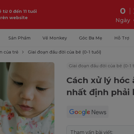
0
 từ 0 đến 11 tuổi
trên website
Ngày
Sản Phẩm
Về Monkey
Góc Ba Mẹ
Hỗ Trợ
n của trẻ
Giai đoạn đầu đời của bé (0-1 tuổi)
Giai đoạn đầu đời của bé (0-1 t
Cách xử lý hóc
nhất định phải 
Tham vấn bài viết: