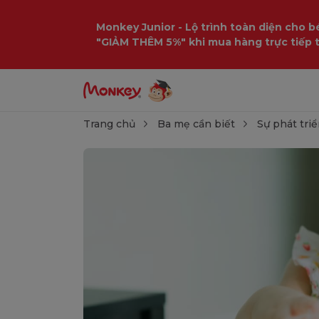
Monkey Junior - Lộ trình toàn diện cho bé
"GIẢM THÊM 5%" khi mua hàng trực tiếp 
Trang chủ
Ba mẹ cần biết
Sự phát triể