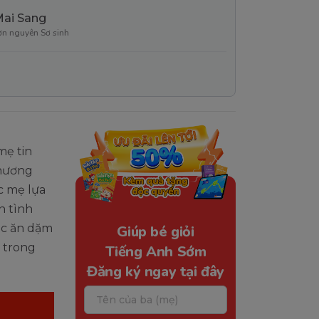
Mai Sang
ơn nguyên Sơ sinh
mẹ tin
phương
c mẹ lựa
n tình
óc ăn dặm
Giúp bé giỏi
trong
Tiếng Anh Sớm
Đăng ký ngay tại đây