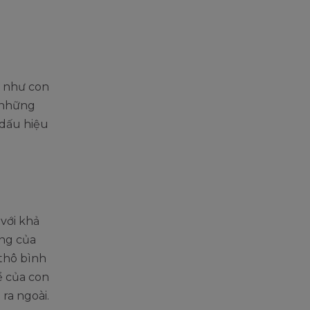
a như con
n những
 dấu hiệu
 với khả
ọng của
 thô bình
ể của con
 ra ngoài.