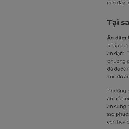
con đẩy d
Tại s
Ăn dặm 
pháp đượ
ăn dặm. T
phương ph
đã được 
xúc đồ ă
Phương ph
ăn mà con
ăn cũng 
sao phươn
con hay 