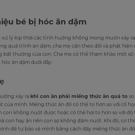
iệu bé bị hóc ăn dặm
ể xử lý kịp thời các tình huống không mong muốn xảy r
ong quá trình ăn dặm, cha mẹ cần theo dõi và phát hiệ
ng bất thường của con. Cha mẹ có thể tham khảo một số
ị hóc ăn dặm dưới đây:
ẹ
hường xảy ra
khi con ăn phải miếng thức ăn quá to
so
 của mình. Miếng thức ăn đó có thể to hơn so với cổ h
n con không nuốt được hoặc có thể hơi to hơn so với độ
à con hay ăn nên con sợ không dám nuốt. Khi đó, cơ th
hỉnh để tự bảo vệ mình bằng cách đẩy miếng thức ăn đó