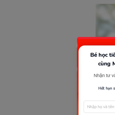
Bé học t
cùng 
Nhận tư v
Hết hạn 
N
Việc nôn 