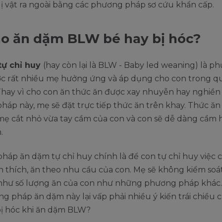
ị vật ra ngoài bằng các phương pháp sơ cứu khẩn cấp.
ao ăn dặm BLW bé hay bị hóc?
tự chỉ huy
(hay còn lại là BLW - Baby led weaning) là p
c rất nhiều mẹ hưởng ứng và áp dụng cho con trong qu
hay vì cho con ăn thức ăn được xay nhuyễn hay nghiền 
áp này, mẹ sẽ đặt trực tiếp thức ăn trên khay. Thức ăn
mẹ cắt nhỏ vừa tay cầm của con và con sẽ dễ dàng cầm 
n.
áp ăn dặm tự chỉ huy chính là để con tự chỉ huy việc 
 thích, ăn theo nhu cầu của con. Mẹ sẽ không kiểm soá
như số lượng ăn của con như những phương pháp khác. 
g pháp ăn dặm này lại vấp phải nhiều ý kiến trái chiều 
bị hóc khi ăn dặm BLW?