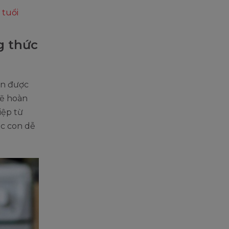
 tuổi
g thức
ển được
sẽ hoàn
iệp từ
ệc con dễ