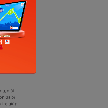
 đi sâu
ưỡi, lúc
g việc
con ho,
yết được
 được
oàn.
ặng, mặt
on đã bị
n trợ giúp