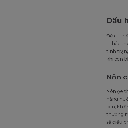
Dấu h
Để có th
bị hóc tr
tình trạ
khi con b
Nôn o
Nôn ọe t
năng nuốt
con, khiế
thường m
sẽ điều c