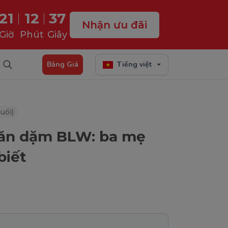
21
12
36
Nhận ưu đãi
Giờ
Phút
Giây
Bảng Giá
Tiếng việt
uổi)
 ăn dặm BLW: ba mẹ
biết