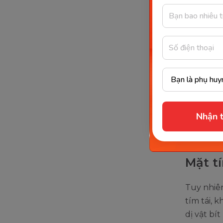
sẽ được k
vào bên 
Trong đó,
đó dị vật
nôn ọe và
sặc và nô
Tuy nhiên
Nhận t
vấn đề. S
cách khôn
Mặt t
Tuy nhiê
tím tái, 
dị vật bí