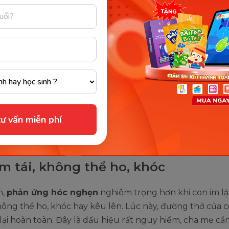
ích hoạt ngay khi thức ăn mới ở cuống lưỡi con chứ chưa
trong gây nguy hiểm.
 ở người lớn,
phản xạ ọe
được khởi động ở phần cuống l
 đã đi vào tận bên trong. Có nhiều cha mẹ lầm tưởng rằn
 hóc giống nhau và thường cảm thấy vô cùng lo sợ khi 
n trớ thức ăn ra.
, việc nôn ọe lại cho thấy thực chất con đang tự giải qu
ư vấn miễn phí
au một vài lần nôn ọe do nuốt miếng quá to, con sẽ học
g làm như thế nữa và học được cách xử lý thức ăn an t
ím tái, không thể ho, khóc
n,
phản ứng hóc nghẹn
nghiêm trọng hơn khi con im l
không thể ho, khóc hay kêu lên. Lúc này, đường thở của c
t lại hoàn toàn. Đây là dấu hiệu rất nguy hiểm, cha mẹ cầ