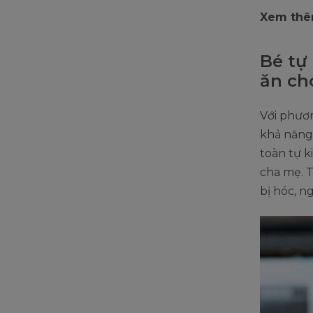
Xem thê
Bé tự
ăn ch
Với phươn
khả năng 
toàn tự k
cha mẹ. T
bị hóc, n