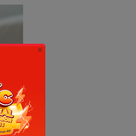
t)
e có thể