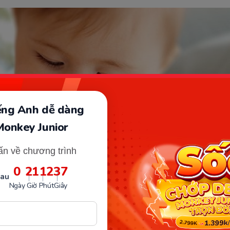
iếng Anh dễ dàng
Monkey Junior
ấn về chương trình
0
21
12
36
sau
Ngày
Giờ
Phút
Giây
ôn trớ là dấu hiệu trẻ bị hóc ăn dặm BLW. (Ảnh: Sưu tầm Interne
ọe ở trẻ em khác so với việc nôn ọe ở người lớn. Cơ chế ọ