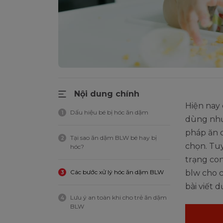
Nội dung chính
Hiện nay
Dấu hiệu bé bị hóc ăn dặm
1
dùng như
pháp ăn 
Tại sao ăn dặm BLW bé hay bị
2
chọn. Tu
hóc?
trạng con
Các bước xử lý hóc ăn dặm BLW
blw cho 
3
bài viết d
Lưu ý an toàn khi cho trẻ ăn dặm
4
BLW