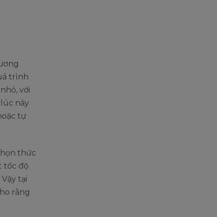
hương
á trình
nhỏ, với
 lúc này
hoặc tự
chọn thức
t tốc độ
Vậy tại
cho rằng