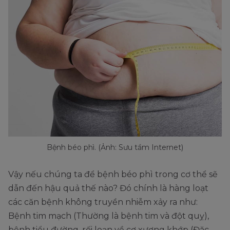
Bệnh béo phì. (Ảnh: Sưu tầm Internet)
Vậy nếu chúng ta để bệnh béo phì trong cơ thể sẽ
dẫn đến hậu quả thế nào? Đó chính là hàng loạt
các căn bệnh không truyền nhiễm xảy ra như:
Bệnh tim mạch (Thường là bệnh tim và đột quỵ),
bệnh tiểu đường, rối loạn về cơ xương khớp (Đặc