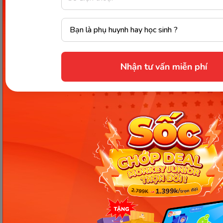
không cần báo trước. Quý khách vui lòng
kiểm tra lại qua các kênh chính thức hoặc liên
hệ trực tiếp với đơn vị liên quan để nắm bắt
tình hình thực tế.
Nhận tư vấn miễn phí
Các Bài Viết Mới Nhất
[Thảo luận] Cơn thịnh nộ (ăn
vạ) của trẻ | Kỷ luật tích cực #17