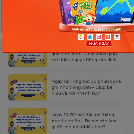
Ngày 18: Vì sao bé nhanh quên
từ tiếng Anh? Cách giúp con
nhớ lâu mà không cần học
nhiều
Ngày 17: Bé nhận diện từ nhanh
qua hình ảnh – Chìa khóa giúp
con hiểu ngay không cần dịch
Ngày 16: Tăng tốc độ phản xạ và
ghi nhớ tiếng Anh – Giúp bé
hiểu và nói nhanh hơn
Ngày 15: Bé bắt đầu nói tiếng
Anh tự nhiên – Ba mẹ cần làm
gì để con nói nhiều hơn?