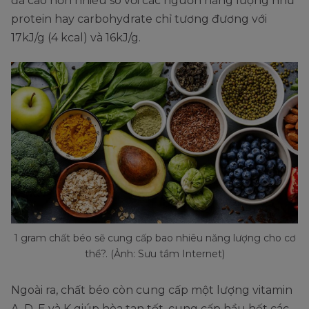
đã cao hơn nhiều so với các nguồn năng lượng như
protein hay carbohydrate chỉ tương đương với
17kJ/g (4 kcal) và 16kJ/g.
1 gram chất béo sẽ cung cấp bao nhiêu năng lượng cho cơ
thể?. (Ảnh: Sưu tầm Internet)
Ngoài ra, chất béo còn cung cấp một lượng vitamin
A, D, E và K giúp hòa tan tốt, cung cấp hầu hết các