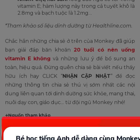
vitamin E; hàm lượng này trong cá tuyết khô là
2.8mg và bạch tuộc là 1.2mg…
*Tham khảo số liệu dinh dưỡng từ Healthline.com.
Chắc hẳn những chia sẻ ở trên của Monkey đã giúp
bạn giải đáp băn khoăn
20 tuổi có nên uống
vitamin E không
và những lưu ý để bổ sung an
toàn, hiệu quả. Đừng quên chia sẻ bài viết nếu thấy
hữu ích hay CLICK “
NHẬN CẬP NHẬT
” để đọc
những thông tin chia sẻ thú vị sớm nhất các nội
dung liên quan tới dinh dưỡng sức khỏe, mang thai,
nuôi dạy con, giáo dục… từ đội ngũ Monkey nhé!
Nguồn tham khảo
Chia sẻ ngay
Bé học tiếng Anh dễ dàng cùng Monkey