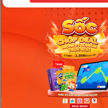
[Thảo luận] Cơn thịnh nộ (ăn
vạ) của trẻ | Kỷ luật tích cực #17
Ngày 18: Vì sao bé nhanh quên
từ tiếng Anh? Cách giúp con
nhớ lâu mà không cần học
nhiều
Ngày 17: Bé nhận diện từ nhanh
qua hình ảnh – Chìa khóa giúp
con hiểu ngay không cần dịch
Ngày 16: Tăng tốc độ phản xạ và
ghi nhớ tiếng Anh – Giúp bé
hiểu và nói nhanh hơn