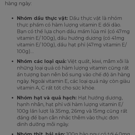
hàng ngày:
Nhóm dầu thực vật:
Dầu thực vật là nhóm
thực phẩm có hàm lượng vitamin E dồi dào.
Bạn có thể lựa chọn dầu mầm lúa mì (có 47mg
vitamin E/ 100g), dầu hướng dương (có 41mg
vitamin E/ 100g), dầu hạt phỉ (47mg vitamin E/
100g)…
Nhóm các loại quả:
Việt quất, kiwi, mâm xôi là
những loại quả có hàm lượng vitamin cũng rất
ấn tượng bạn nên bổ sung vào chế độ ăn hàng
ngày. Ngoài vitamin E, các loại quả này còn giàu
vitamin A, C rất tốt cho sức khỏe.
Nhóm hạt và quả hạch:
Hạt hướng dương,
hạnh nhân, hạt phỉ với hàm lượng vitamin E/
100g lần lượt là 35mg, 26mg và 15mg cũng rất
đáng để bạn cân nhắc thêm vào thực đơn
dinh dưỡng mỗi ngày.
Nhóm thịt, hải sản:
100g bào ngư có tới 4.0mg