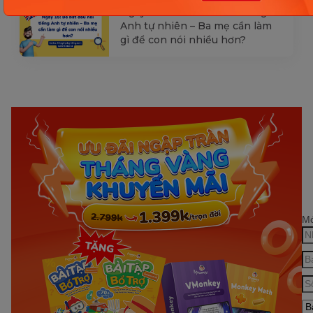
Ngày 15: Bé bắt đầu nói tiếng
Anh tự nhiên – Ba mẹ cần làm
gì để con nói nhiều hơn?
Mớ