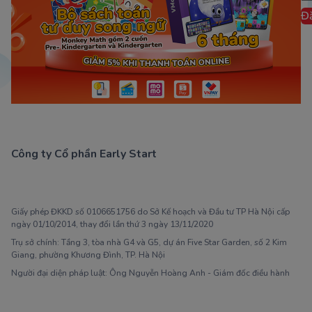
Đ
Công ty Cổ phần Early Start
1900 63 60 52
Giấy phép ĐKKD số 0106651756 do Sở Kế hoạch và Đầu tư TP Hà Nội cấp
ngày 01/10/2014, thay đổi lần thứ 3 ngày 13/11/2020
Trụ sở chính: Tầng 3, tòa nhà G4 và G5, dự án Five Star Garden, số 2 Kim
Giang, phường Khương Đình, TP. Hà Nội
Người đại diện pháp luật: Ông Nguyễn Hoàng Anh - Giám đốc điều hành