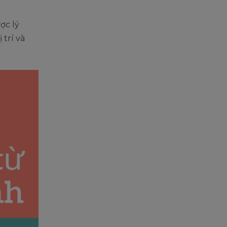
ợc lý
 trí và