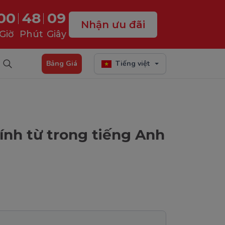
00
48
08
Nhận ưu đãi
Giờ
Phút
Giây
Bảng Giá
Tiếng việt
tính từ trong tiếng Anh