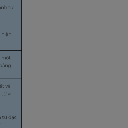
anh từ
 hiện
g một
 bằng
ết và
 từ vị
h từ đặc
.