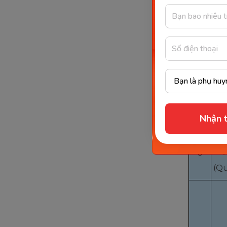
STT
Tín
1
(Pr
Tín
2
(De
Nhận t
Tín
lư
3
(Qu