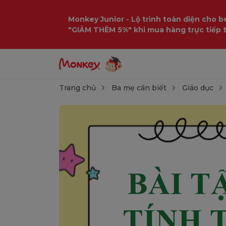
Monkey Junior - Lộ trình toàn diện cho bé
"GIẢM THÊM 5%" khi mua hàng trực tiếp 
Trang chủ
Ba mẹ cần biết
Giáo dục