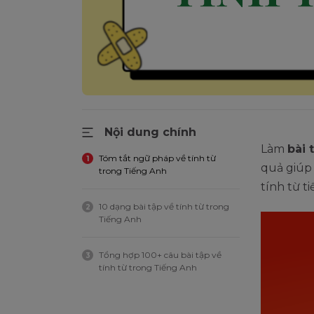
Nội dung chính
Làm
bài 
Tóm tắt ngữ pháp về tính từ
1
quả giúp
trong Tiếng Anh
tính từ t
10 dạng bài tập về tính từ trong
2
Tiếng Anh
Tổng hợp 100+ câu bài tập về
3
tính từ trong Tiếng Anh