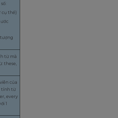
 số:
ự cụ thể)
 ước
 tượng
nh từ mà
: these,
viên của
 tính từ
er, every
ới 1