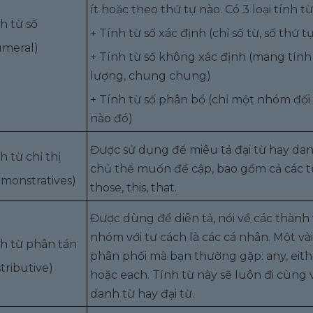
ít hoặc theo thứ tự nào. Có 3 loại tính từ
h từ số
+ Tính từ số xác định (chỉ số từ, số thứ t
umeral)
+ Tính từ số không xác định (mang tính
lượng, chung chung)
+ Tính từ số phân bổ (chỉ một nhóm đối
nào đó)
Được sử dụng để miêu tả đại từ hay da
h từ chỉ thị
chủ thể muốn đề cập, bao gồm cả các từ
monstratives)
those, this, that.
Được dùng để diễn tả, nói về các thành 
nhóm với tư cách là các cá nhân. Một vài
h từ phân tán
phân phối mà bạn thường gặp: any, eith
stributive)
hoặc each. Tính từ này sẽ luôn đi cùng v
danh từ hay đại từ.