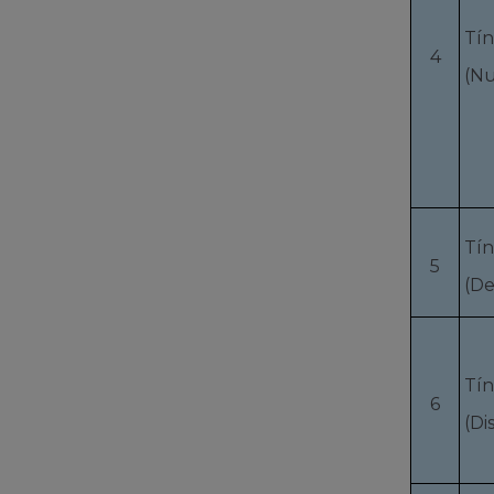
Tín
4
(N
Tín
5
(De
Tín
6
(Di