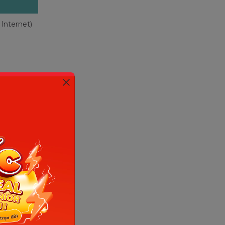
Internet)
một sự vật
 cho danh
.
bạn nhỏ
ong phần
ng tóm tắt