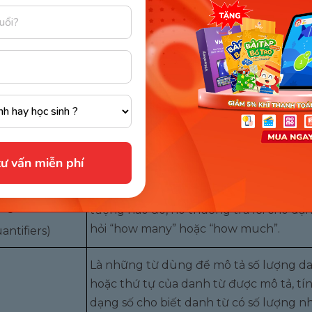
Loại tính từ
Diễn giải
h từ riêng
Là những từ biến đổi danh từ, đại từ và 
riêng được hình thành từ danh từ riêng
oper)
h từ mô tả
Được dùng để mô tả các đặc tính khác
của danh từ hoặc đại từ đang được sửa đ
scriptive)
ư vấn miễn phí
h từ định
Nhằm nói về số lượng/ khối lượng của m
ợng
tượng nào đó, nó thường trả lời cho dạ
hỏi “how many” hoặc “how much”.
antifiers)
Là những từ dùng để mô tả số lượng d
hoặc thứ tự của danh từ được mô tả, tí
dạng số cho biết danh từ có số lượng n