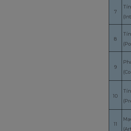
Tín
7
(In
Tín
8
(Po
Phố
9
(Co
Tín
10
(Pr
Mạ
11
(Ar