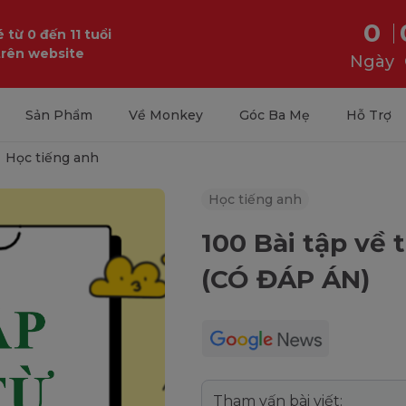
0
 từ 0 đến 11 tuổi
trên website
Ngày
Sản Phẩm
Về Monkey
Góc Ba Mẹ
Hỗ Trợ
Học tiếng anh
Học tiếng anh
100 Bài tập về 
(CÓ ĐÁP ÁN)
Tham vấn bài viết: