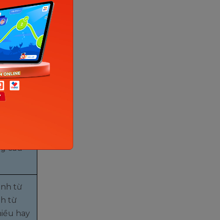
tính từ
.
 nhau
ổi.
ột đối
ng câu
anh từ
nh từ
hiều hay