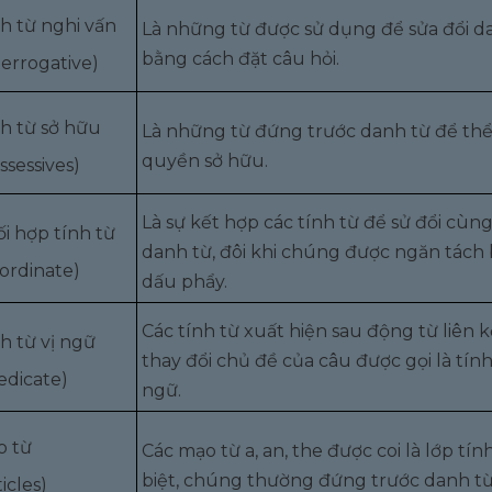
h từ nghi vấn
Là những từ được sử dụng để sửa đổi d
bằng cách đặt câu hỏi.
terrogative)
h từ sở hữu
Là những từ đứng trước danh từ để thể
quyền sở hữu.
ssessives)
Là sự kết hợp các tính từ để sử đổi cùn
i hợp tính từ
danh từ, đôi khi chúng được ngăn tách
ordinate)
dấu phẩy.
Các tính từ xuất hiện sau động từ liên k
h từ vị ngữ
thay đổi chủ đề của câu được gọi là tính
edicate)
ngữ.
o từ
Các mạo từ a, an, the được coi là lớp tín
biệt, chúng thường đứng trước danh từ
ticles)