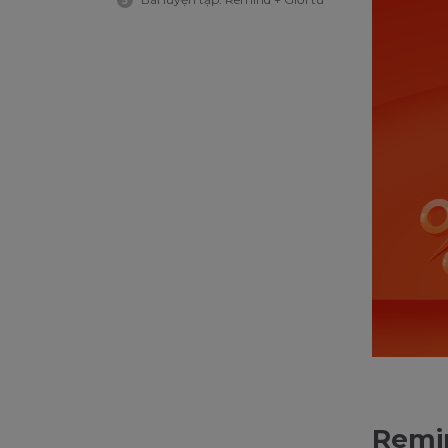
5
Remin