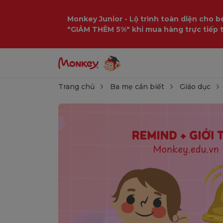
Monkey Junior - Lộ trình toàn diện cho bé
"GIẢM THÊM 5%" khi mua hàng trực tiếp 
Trang chủ
Ba mẹ cần biết
Giáo dục