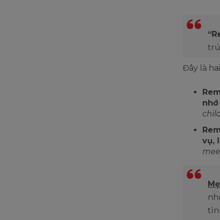
“R
tr
Đây là ha
Rem
nhớ 
chil
Rem
vụ, 
mee
Mẹ
nh
tì