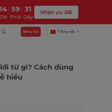
14
59
30
Nhận ưu đãi
Giờ
Phút
Giây
Bảng Giá
Tiếng việt
iới từ gì? Cách dùng
ễ hiểu