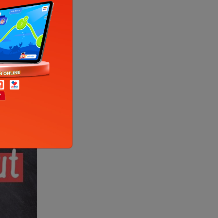
ến tôi
n tưởng,
au.
ildhood”,