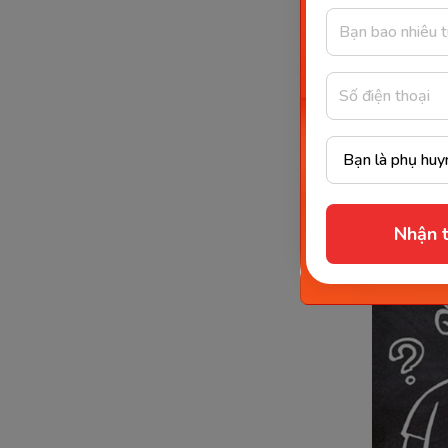
This
nhớ
Các lỗi 
Ngườ
nhưn
Một 
khiế
Nhận t