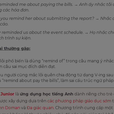
eminded me about paying the bills. → Anh ấy nhắc tôi
 các hóa đơn.
you remind her about submitting the report? → Nhắc 
cáo.
 reminded us about the event schedule. → Họ nhắc ch
ịch trình sự kiện.
sai thường gặp:
lỗi phổ biến là dùng “remind of” trong câu mang ý nhắc 
n câu sai mục đích diễn đạt.
u người cũng mắc lỗi quên chia động từ dạng V-ing sau 
ụ “remind about pay the bills”, làm sai cấu trúc ngữ pháp
Junior
là
ứng dụng học tiếng Anh
dành riêng cho trẻ
được xây dựng dựa trên
các phương pháp giáo dục sớm
t
nn Doman
và
Đa giác quan
. Chương trình cung cấp một