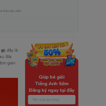
ia Giáo dục sớm
 gì
, đây là
u. Bài
 đơn giản
Giúp bé giỏi
Tiếng Anh Sớm
Đăng ký ngay tại đây