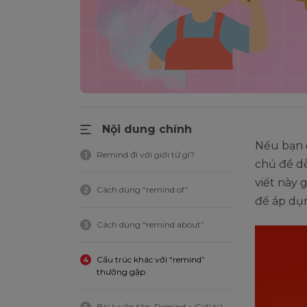
Nội dung chính
Nếu bạn 
Remind đi với giới từ gì?
1
chủ đề dễ
viết này 
Cách dùng “remind of”
2
để áp dụn
Cách dùng “remind about”
3
Cấu trúc khác với “remind”
4
thường gặp
Bài luyện tập: Remind + Giới từ