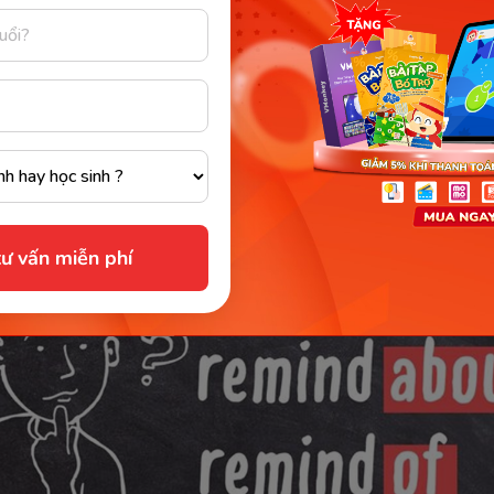
 photo reminds me of when we first met. → Bức ảnh khi
 khoảnh khắc chúng ta gặp nhau lần đầu.
sai thường gặp:
i học hay nhầm sang “remind about” dù câu mang ý liê
g “about” không dùng để mô tả ký ức hay sự giống nh
lỗi khác là thêm sai tân ngữ, ví dụ “reminds about me ch
n câu sai cả cấu trúc lẫn nghĩa.
ư vấn miễn phí