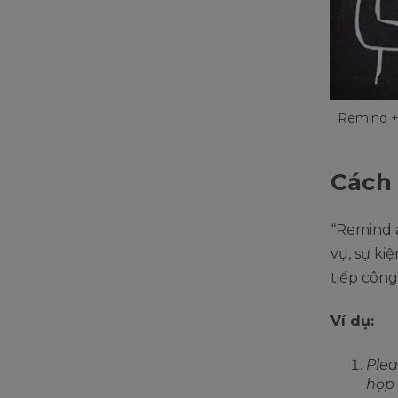
Remind + 
Cách
“Remind 
vụ, sự ki
tiếp công
Ví dụ:
Plea
họp 