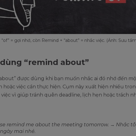
“of” = gợi nhớ, còn Remind + “about” = nhắc việc. (Ảnh: Sưu tầm
 dùng “remind about”
about” được dùng khi bạn muốn nhắc ai đó nhớ đến m
ện hoặc việc cần thực hiện. Cụm này xuất hiện nhiều tron
 việc vì giúp tránh quên deadline, lịch hẹn hoặc trách n
se remind me about the meeting tomorrow. → Nhắc tôi
ngày mai nhé.