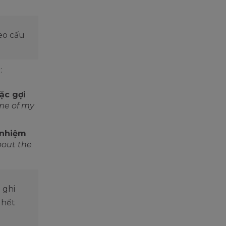
heo cấu
:
ặc gợi
 me of my
 nhiệm
bout the
n ghi
 hết