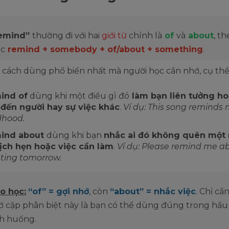
emind”
thường đi với hai
giới từ
chính là
of
và
about
, t
úc
remind + somebody + of/about + something
.
i cách dùng phổ biến nhất mà người học cần nhớ, cụ thể
ind of
dùng khi một điều gì đó
làm bạn liên tưởng ho
đến người hay sự việc khác
.
Ví dụ: This song reminds
dhood.
ind about
dùng khi bạn
nhắc ai đó không quên một
lịch hẹn hoặc việc cần làm
.
Ví dụ: Please remind me a
ting tomorrow.
o học:
“of” = gợi nhớ
, còn
“about” = nhắc việc
. Chỉ cầ
ớ cặp phân biệt này là bạn có thể dùng đúng trong hầu
nh huống.