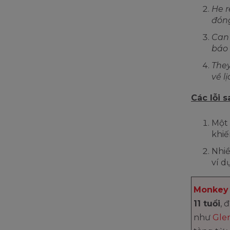
He r
đóng
Can 
báo 
They
về l
Các lỗi 
Một 
khiế
Nhiề
ví d
Monkey 
11 tuổi
, 
như
Gle