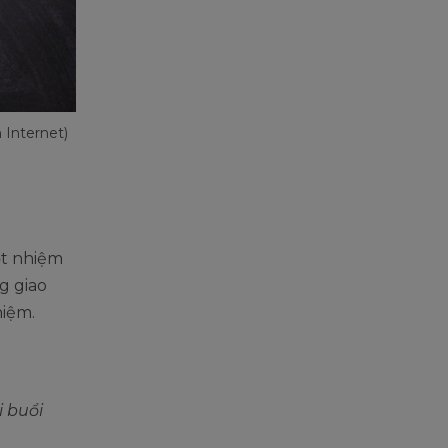
 Internet)
ột nhiệm
g giao
hiệm.
 buổi