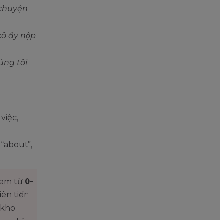
 chuyện
cô ấy nộp
úng tôi
việc,
“about”,
.
 em từ
0-
iên tiến
 kho