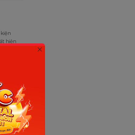
 kiện
ất hiện
iểm giữa
m xúc và
 tôi liên
 làm tôi