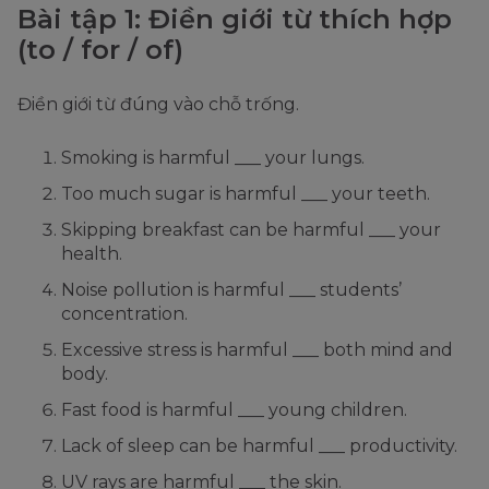
Bài tập 1: Điền giới từ thích hợp
(to / for / of)
Điền giới từ đúng vào chỗ trống.
Smoking is harmful ___ your lungs.
Too much sugar is harmful ___ your teeth.
Skipping breakfast can be harmful ___ your
health.
Noise pollution is harmful ___ students’
concentration.
Excessive stress is harmful ___ both mind and
body.
Fast food is harmful ___ young children.
Lack of sleep can be harmful ___ productivity.
UV rays are harmful ___ the skin.