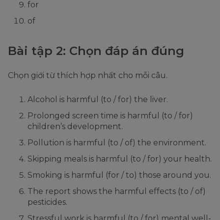
for
of
Bài tập 2: Chọn đáp án đúng
Chọn giới từ thích hợp nhất cho mỗi câu.
Alcohol is harmful (to / for) the liver.
Prolonged screen time is harmful (to / for)
children’s development.
Pollution is harmful (to / of) the environment.
Skipping meals is harmful (to / for) your health.
Smoking is harmful (for / to) those around you.
The report shows the harmful effects (to / of)
pesticides.
Stressful work is harmful (to / for) mental well-