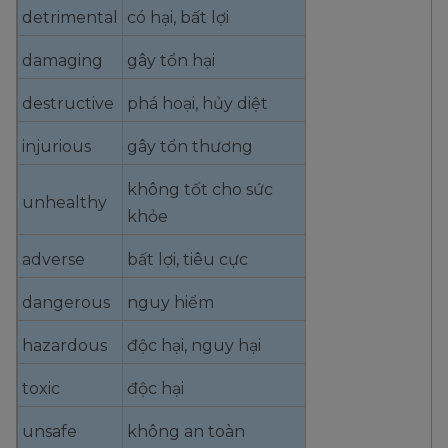
detrimental
có hại, bất lợi
damaging
gây tổn hại
destructive
phá hoại, hủy diệt
injurious
gây tổn thương
không tốt cho sức
unhealthy
khỏe
adverse
bất lợi, tiêu cực
dangerous
nguy hiểm
hazardous
độc hại, nguy hại
toxic
độc hại
unsafe
không an toàn