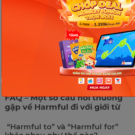
The use of pesticides is harmful to the
environment.
Junk food is harmful for children’s health.
Skipping meals is harmful for your health.
Loud music is harmful to your hearing.
Fast fashion is harmful to the environment.
Alcohol is harmful to the liver.
Excessive gaming is harmful for students’
study.
FAQ – Một số câu hỏi thường
gặp về Harmful đi với giới từ
“Harmful to” và “Harmful for”