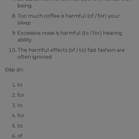
being.
Too much coffee is harmful (of / for) your
sleep.
Excessive noise is harmful (to / for) hearing
ability.
The harmful effects (of / to) fast fashion are
often ignored.
Đáp án:
to
for
to
for
to
of