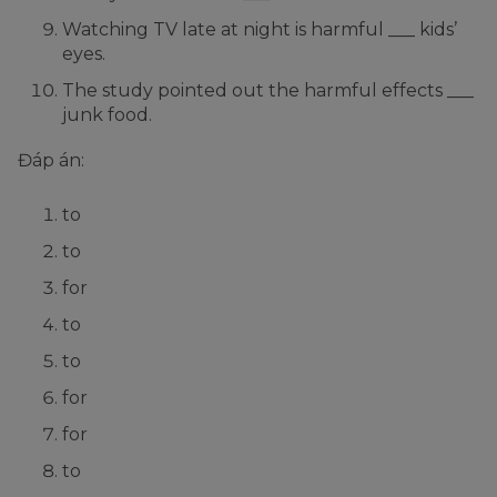
Watching TV late at night is harmful ___ kids’
eyes.
The study pointed out the harmful effects ___
junk food.
Đáp án:
to
to
for
to
to
for
for
to