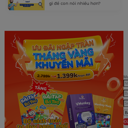
gì để con nói nhiều hơn?
Mớ
Đ