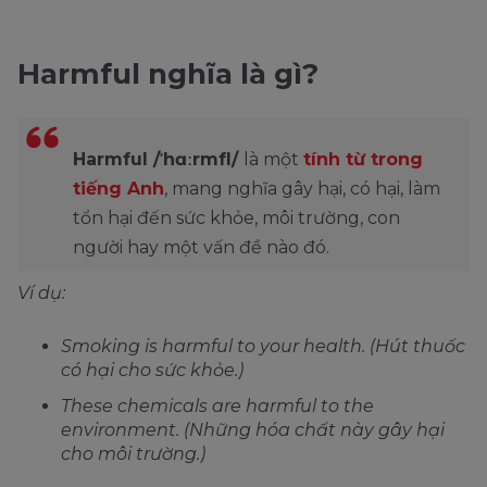
Harmful nghĩa là gì?
Harmful /ˈhɑːrmfl/
là một
tính từ trong
tiếng Anh
, mang nghĩa gây hại, có hại, làm
tổn hại đến sức khỏe, môi trường, con
người hay một vấn đề nào đó.
Ví dụ:
Smoking is harmful to your health. (Hút thuốc
có hại cho sức khỏe.)
These chemicals are harmful to the
environment. (Những hóa chất này gây hại
cho môi trường.)