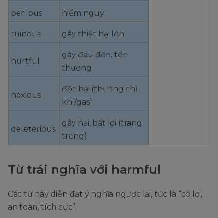
perilous
hiểm nguy
ruinous
gây thiệt hại lớn
gây đau đớn, tổn
hurtful
thương
độc hại (thường chỉ
noxious
khí/gas)
gây hại, bất lợi (trang
deleterious
trọng)
Từ trái nghĩa với harmful
Các từ này diễn đạt ý nghĩa ngược lại, tức là “có lợi,
an toàn, tích cực”: