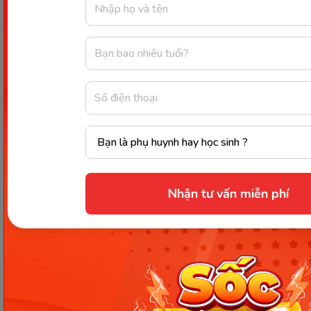
The use of pesticides damages the
environment.
Junk food has bad effects on children’s health.
Skipping meals is bad for your health.
Loud music damages your hearing.
Fast fashion has negative effects on the
environment.
Alcohol affects the liver badly.
Excessive gaming is bad for students’ study.
Nhận tư vấn miễn phí
Đáp án:
Cigarettes are harmful to your lungs.
Too much stress is harmful for your mental
health.
The sun is harmful to your skin.