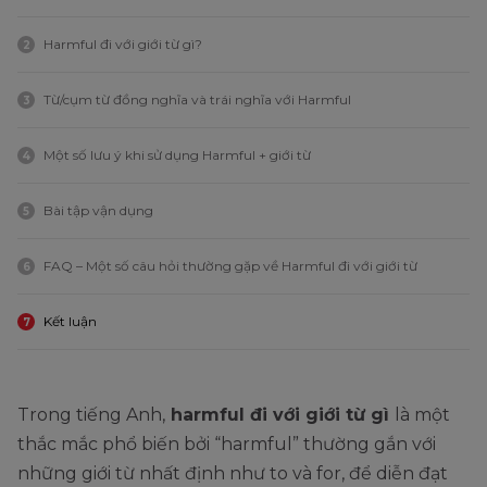
Harmful đi với giới từ gì?
2
Từ/cụm từ đồng nghĩa và trái nghĩa với Harmful
3
Một số lưu ý khi sử dụng Harmful + giới từ
4
Bài tập vận dụng
5
FAQ – Một số câu hỏi thường gặp về Harmful đi với giới từ
6
Kết luận
7
Trong tiếng Anh,
harmful đi với giới từ gì
là một
thắc mắc phổ biến bởi “harmful” thường gắn với
những giới từ nhất định như to và for, để diễn đạt