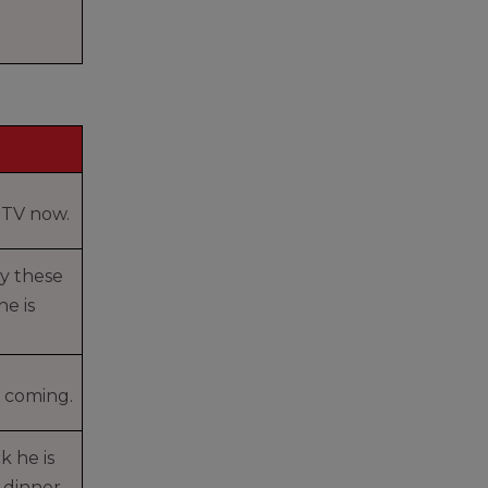
 TV now.
sy these
he is
 coming.
k he is
 dinner.