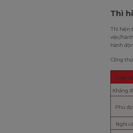
Thì h
Thì hiện 
việc/hành
hành động
Công thứ
Loại c
Khẳng đ
Phủ đị
Nghi v