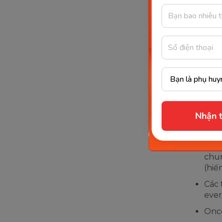
2
Diễ
Diễ
3
có 
4
Diễ
Dấu hiệu 
Nhận t
Các 
usua
(thư
chun
(hiế
Các 
ever
Once