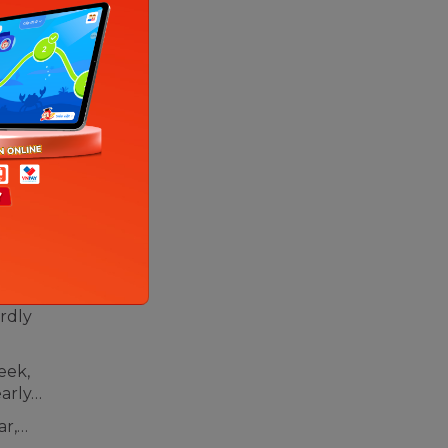
America
a.m today.
 bad
 xuyên),
ly
ly (nhìn
rdly
eek,
early…
ar,…