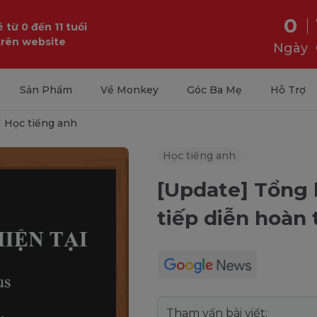
0
 từ 0 đến 11 tuổi
trên website
Ngày
Sản Phẩm
Về Monkey
Góc Ba Mẹ
Hỗ Trợ
Học tiếng anh
Học tiếng anh
[Update] Tổng h
tiếp diễn hoàn
Tham vấn bài viết: