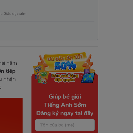
ia Giáo dục sớm
hải nắm
ơn tiếp
ệu nhận
.
Giúp bé giỏi
Tiếng Anh Sớm
Đăng ký ngay tại đây