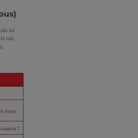
ous)
các sự
i nói,
ó.
.
k now.
present?