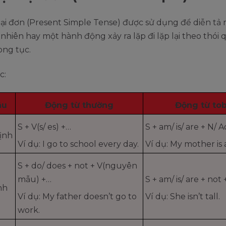
tại đơn (Present Simple Tense) được sử dụng để diễn tả 
 nhiên hay một hành động xảy ra lặp đi lặp lại theo thói 
ong tục.
c:
âu
Động từ thường
Động từ to
S + V(s/ es) +…
S + am/ is/ are + N/ A
ịnh
Ví dụ: I go to school every day.
Ví dụ: My mother is 
S + do/ does + not + V(nguyên
mẫu) +…
S + am/ is/ are + not 
nh
Ví dụ: My father doesn’t go to
Ví dụ: She isn’t tall.
work.