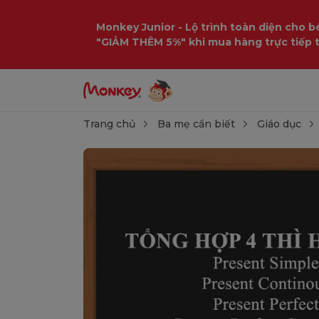
Monkey Junior - Lộ trình toàn diện cho bé
"GIẢM THÊM 5%" khi mua hàng trực tiếp 
Trang chủ
Ba mẹ cần biết
Giáo dục