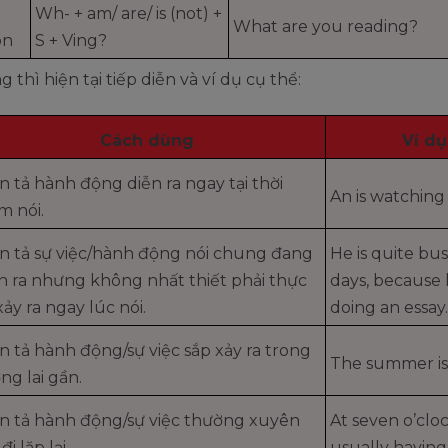
Wh- + am/ are/ is (not) +
What are you reading?
on
S + Ving?
 thì hiện tại tiếp diễn và ví dụ cụ thể:
Cách dùng
Ví dụ
n tả hành động diễn ra ngay tại thời
An is watching
m nói.
n tả sự việc/hành động nói chung đang
He is quite bu
n ra nhưng không nhất thiết phải thực
days, because 
xảy ra ngay lúc nói.
doing an essay.
n tả hành động/sự việc sắp xảy ra trong
The summer is
ng lai gần.
n tả hành động/sự việc thường xuyên
At seven o’cloc
đi lặp lại.
usually having