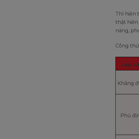
Thì hiện 
thật hiển
năng, ph
Công thứ
Loại c
Khẳng đ
Phủ đị