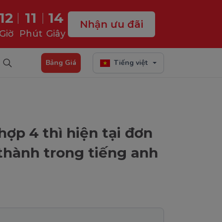
12
11
13
Nhận ưu đãi
Giờ
Phút
Giây
Bảng Giá
Tiếng việt
ợp 4 thì hiện tại đơn
 thành trong tiếng anh