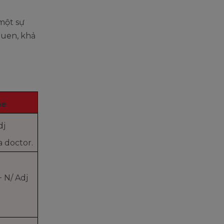
một sự
quen, khả
be
dj
a doctor.
+ N/ Adj