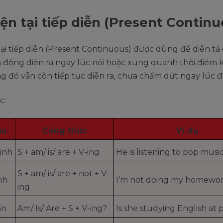
iện tại tiếp diễn (Present Continu
tại tiếp diễn (Present Continuous) được dùng để diễn tả 
 động diễn ra ngay lúc nói hoặc xung quanh thời điểm kh
 đó vẫn còn tiếp tục diễn ra, chưa chấm dứt ngay lúc đ
c:
âu
Công thức
Ví dụ
ịnh
S + am/ is/ are + V-ing
He is listening to pop music
S + am/ is/ are + not + V-
nh
I’m not doing my homewor
ing
ấn
Am/ Is/ Are + S + V-ing?
Is she studying English at 