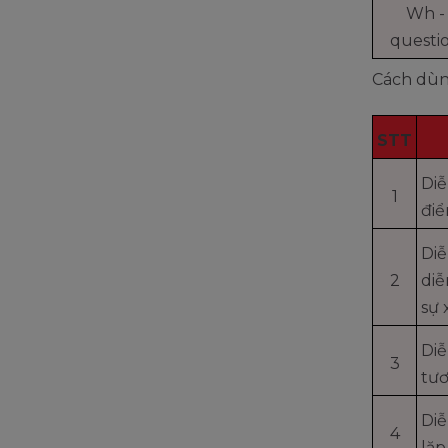
Wh -
questi
Cách dùng
STT
Diễ
1
điể
Diễ
2
diễ
sự 
Diễ
3
tươ
Diễ
4
lặp 