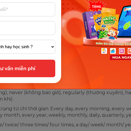
n tả một chân lý, sự thật hiển nhiên.
East.
n tả sự việc diễn ra theo thời gian biểu,
The plane to 
lịch trình rõ ràng.
takes off at 8 
I think she is a
n tả cảm giác, cảm xúc, suy nghĩ.
person.
nhận biết thì hiện tại đơn là khi trong câu có:
ư vấn miễn phí
trạng từ chỉ tần suất: Always (luôn luôn), often (thường
lly (thường xuyên), sometimes (thỉnh thoảng), frequent
ờng xuyên), seldom (hiếm khi), rarely (hiếm khi), general
g), never (không bao giờ), regularly (thường xuyên), ha
m khi).
trạng từ chỉ thời gian: Every day, every morning, every w
y month, every year, weekly, monthly, daily, quarterly, y
/ twice/ three times/ four times, a day/ week/ month/ ye