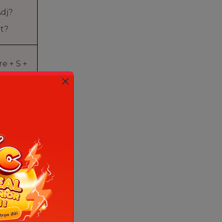
Adj?
nt?
e + S +
tches TV
n the