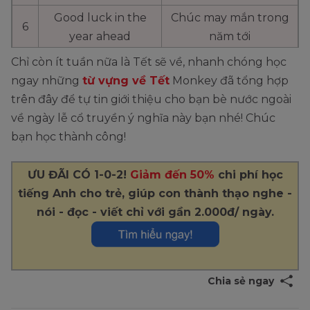
Good luck in the
Chúc may mắn trong
6
year ahead
năm tới
May your dreams
Chúc bạn đạt được mọi
Chỉ còn ít tuần nữa là Tết sẽ về, nhanh chóng học
7
come true
ước mơ
ngay những
từ vựng về Tết
Monkey đã tổng hợp
trên đây để tự tin giới thiệu cho bạn bè nước ngoài
Wishing you a joyful
Chúc bạn một năm mới
về ngày lễ cổ truyền ý nghĩa này bạn nhé! Chúc
8
and prosperous new
vui vẻ và thịnh vượng
bạn học thành công!
year
Cheers to a new year
Chúc một năm mới
ƯU ĐÃI CÓ 1-0-2!
Giảm đến 50%
chi phí học
9
filled with happiness
tràn ngập niềm vui
tiếng Anh cho trẻ, giúp con thành thạo nghe -
Wishing you a year
Chúc bạn một năm đầy
nói - đọc - viết chỉ với gần 2.000đ/ ngày.
10
full of blessings
phước lành
Health, wealth, and
Chúc sức khỏe, giàu
11
happiness
sang và hạnh phúc
Chia sẻ ngay
Happy Lunar New
Chúc mừng Tết
12