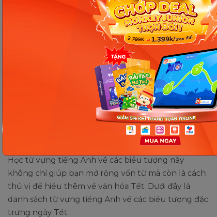
9
Fig tree
Cây sung
10
Narcissus
Hoa thủy tiên
Xem thêm:
Các loại hoa ngày Tết bằng tiếng Anh
thông dụng nhất và ý nghĩa của chúng [Top 9+]
Từ vựng tiếng Anh chủ đề
biểu tượng ngày Tết
Tết Nguyên Đán là dịp lễ truyền thống lớn nhất
trong năm, gắn liền với nhiều biểu tượng ý nghĩa.
Học từ vựng tiếng Anh về các biểu tượng này
không chỉ giúp bạn mở rộng vốn từ mà còn là cách
thú vị để hiểu thêm về văn hóa Tết. Dưới đây là
danh sách từ vựng tiếng Anh về các biểu tượng đặc
trưng ngày Tết: