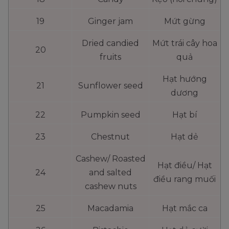
19
Ginger jam
Mứt gừng
Dried candied
Mứt trái cây hoa
20
fruits
quả
Hạt hướng
21
Sunflower seed
dương
22
Pumpkin seed
Hạt bí
23
Chestnut
Hạt dẻ
Cashew/ Roasted
Hạt điều/ Hạt
24
and salted
điều rang muối
cashew nuts
25
Macadamia
Hạt mắc ca