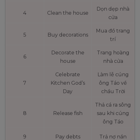
Dọn dẹp nhà
4
Clean the house
cửa
Mua đồ trang
5
Buy decorations
trí
Decorate the
Trang hoàng
6
house
nhà cửa
Celebrate
Làm lễ cúng
7
Kitchen God’s
ông Táo về
Day
chầu Trời
Thả cá ra sông
8
Release fish
sau khi cúng
ông Táo
9
Pay debts
Trả nợ nần