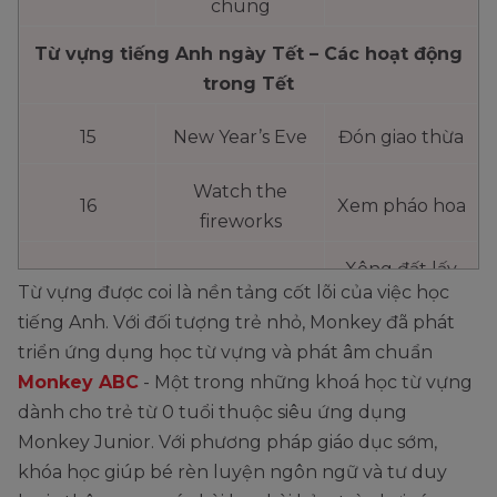
chung
Từ vựng tiếng Anh ngày Tết – Các hoạt động
trong Tết
15
New Year’s Eve
Đón giao thừa
Watch the
16
Xem pháo hoa
fireworks
Xông đất lấy
17
First visit
Từ vựng được coi là nền tảng cốt lõi của việc học
may
tiếng Anh. Với đối tượng trẻ nhỏ, Monkey đã phát
Exchange New
triển ứng dụng học từ vựng và phát âm chuẩn
18
Chúc Tết
year’s wishes
Monkey ABC
- Một trong những khoá học từ vựng
dành cho trẻ từ 0 tuổi thuộc siêu ứng dụng
Visit relatives and
Thăm họ hàng
19
Monkey Junior. Với phương pháp giáo dục sớm,
friends
bạn bè
khóa học giúp bé rèn luyện ngôn ngữ và tư duy