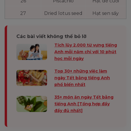
26
Pistachio
Hạt dẻ cười
27
Dried lotus seed
Hạt sen sấy
Các bài viết không thể bỏ lỡ
Tích lũy 2.000 từ vựng tiếng
Anh mỗi năm chỉ với 10 phút
học mỗi ngày
Top 30+ những việc làm
ngày Tết bằng tiếng Anh
phổ biến nhất
35+ món ăn ngày Tết bằng
tiếng Anh [Tổng hợp đầy
đầy đủ nhất]