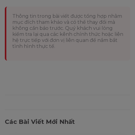
Year
Nguyên Đán
May you be
Chúc bạn luôn tràn
Thông tin trong bài viết được tổng hợp nhằm
13
surrounded by love
ngập yêu thương và
mục đích tham khảo và có thể thay đổi mà
không cần báo trước. Quý khách vui lòng
and laughter
tiếng cười
kiểm tra lại qua các kênh chính thức hoặc liên
hệ trực tiếp với đơn vị liên quan để nắm bắt
Wishing you peace
Chúc bạn an lành và
14
tình hình thực tế.
and prosperity
thịnh vượng
Have a wonderful
Chúc bạn một năm mới
15
New Year
tuyệt vời
Các Bài Viết Mới Nhất