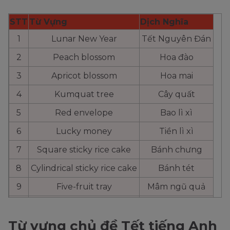
STT
Từ Vựng
Dịch Nghĩa
1
Lunar New Year
Tết Nguyên Đán
2
Peach blossom
Hoa đào
3
Apricot blossom
Hoa mai
4
Kumquat tree
Cây quất
5
Red envelope
Bao lì xì
6
Lucky money
Tiền lì xì
7
Square sticky rice cake
Bánh chưng
8
Cylindrical sticky rice cake
Bánh tét
9
Five-fruit tray
Mâm ngũ quả
10
Tet pole
Cây nêu
Từ vựng chủ đề Tết tiếng Anh
11
New Year's Eve
Đêm Giao thừa