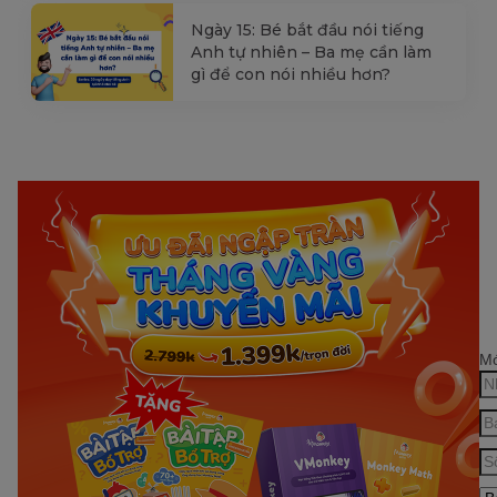
Ngày 15: Bé bắt đầu nói tiếng
Anh tự nhiên – Ba mẹ cần làm
gì để con nói nhiều hơn?
Mớ