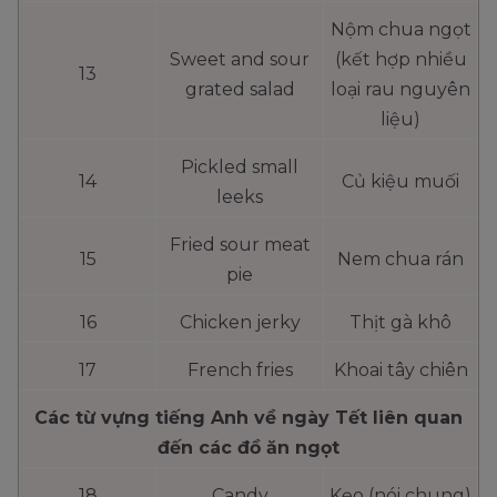
Nộm chua ngọt
Sweet and sour
(kết hợp nhiều
13
grated salad
loại rau nguyên
liệu)
Pickled small
14
Củ kiệu muối
leeks
Fried sour meat
15
Nem chua rán
pie
16
Chicken jerky
Thịt gà khô
17
French fries
Khoai tây chiên
Các từ vựng tiếng Anh về ngày Tết liên quan
đến các đồ ăn ngọt
18
Candy
Kẹo (nói chung)