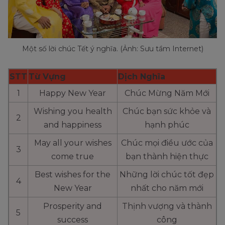
Một số lời chúc Tết ý nghĩa. (Ảnh: Sưu tầm Internet)
STT
Từ Vựng
Dịch Nghĩa
1
Happy New Year
Chúc Mừng Năm Mới
Wishing you health
Chúc bạn sức khỏe và
2
and happiness
hạnh phúc
May all your wishes
Chúc mọi điều ước của
3
come true
bạn thành hiện thực
Best wishes for the
Những lời chúc tốt đẹp
4
New Year
nhất cho năm mới
Prosperity and
Thịnh vượng và thành
5
success
công