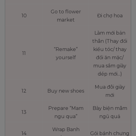
Go to flower
10
Đi chợ hoa
market
Làm mới bản
thân (Thay đổi
“Remake”
kiểu tóc/ thay
11
yourself
đổi ăn mặc/
mua sắm giày
dép mới...)
Mua đôi giày
12
Buy new shoes
mới
Prepare “Mam
Bày biện mâm
13
ngu qua”
ngũ quả
Wrap Banh
14
Gói bánh chưng