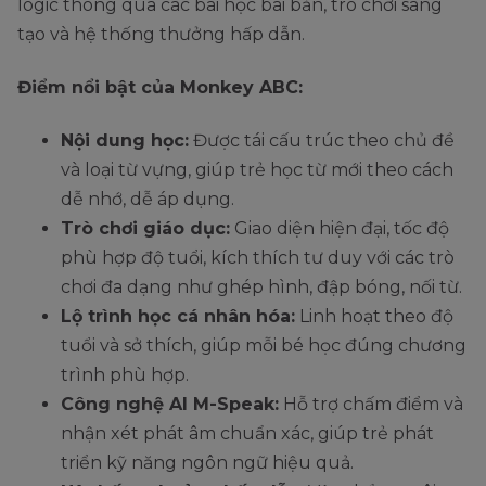
Receive red
logic thông qua các bài học bài bản, trò chơi sáng
20
Nhận bao lì xì
envelope
tạo và hệ thống thưởng hấp dẫn.
Go to the pagoda
Đi chùa cầu
Điểm nổi bật của Monkey ABC:
21
to pray for luck
may
Nội dung học:
Được tái cấu trúc theo chủ đề
Ask for
và loại từ vựng, giúp trẻ học từ mới theo cách
Xin chữ thư
22
calligraphy
dễ nhớ, dễ áp dụng.
pháp
pictures
Trò chơi giáo dục:
Giao diện hiện đại, tốc độ
phù hợp độ tuổi, kích thích tư duy với các trò
Watch Tet’s TV
Xem chương
23
chơi đa dạng như ghép hình, đập bóng, nối từ.
series
trình/ phim Tết
Lộ trình học cá nhân hóa:
Linh hoạt theo độ
tuổi và sở thích, giúp mỗi bé học đúng chương
trình phù hợp.
Công nghệ AI M-Speak:
Hỗ trợ chấm điểm và
nhận xét phát âm chuẩn xác, giúp trẻ phát
triển kỹ năng ngôn ngữ hiệu quả.