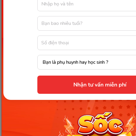
STT
Từ vựng
Dịch nghĩa
1
Peach blossom
Hoa đào
2
Apricot blossom
Hoa mai
3
Kumquat tree
Cây quất
4
Chrysanthemum
Hoa cúc
5
Gerbera
Hoa đồng tiền
Nhận tư vấn miễn phí
6
Lucky Bamboo
Cây phát lộc
Hoa trạng
7
Poinsettia
nguyên
8
Orchid
Hoa lan