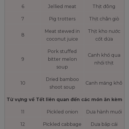
6
Jellied meat
Thịt đông
7
Pig trotters
Thịt chân giò
Meat stewed in
Thịt kho nước
8
coconut juice
cốt dừa
Pork stuffed
Canh khổ qua
9
bitter melon
nhồi thịt
soup
Dried bamboo
10
Canh măng khô
shoot soup
Từ vựng về Tết liên quan đến các món ăn kèm
11
Pickled onion
Dưa hành muối
12
Pickled cabbage
Dưa bắp cải