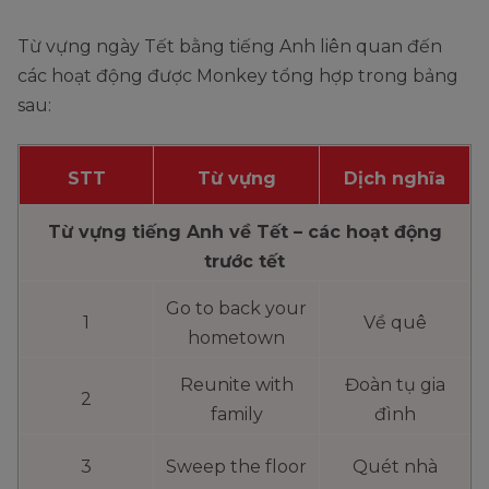
Từ vựng ngày Tết bằng tiếng Anh liên quan đến
các hoạt động được Monkey tổng hợp trong bảng
sau:
STT
Từ vựng
Dịch nghĩa
Từ vựng tiếng Anh về Tết – các hoạt động
trước tết
Go to back your
1
Về quê
hometown
Reunite with
Đoàn tụ gia
2
family
đình
3
Sweep the floor
Quét nhà