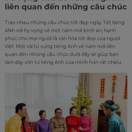
liên quan đến những câu chúc
12
Fireworks
Pháo hoa
13
Calligraphy
Thư pháp
Trao nhau những câu chúc tốt đẹp ngày Tết tiếng
14
Lion dance
Múa lân
ANh với hy vọng về một năm mới bình an, hạnh
phúc cho mọi người là văn hóa tốt đẹp của người
15
First-footing
Xông đất
Việt. Một vài từ vựng tiếng Anh về năm mới liên
quan đến những câu chúc dưới đây sẽ giúp bạn
làm dày vốn từ tiếng Anh của mình hơn rất nhiều.