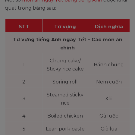
quát trong bảng sau:
STT
Từ vựng
Dịch nghĩa
Từ vựng tiếng Anh ngày Tết – Các món ăn
chính
Chung cake/
1
Bánh chưng
Sticky rice cake
2
Spring roll
Nem cuốn
Steamed sticky
3
Xôi
rice
4
Boiled chicken
Gà luộc
5
Lean pork paste
Giò lụa