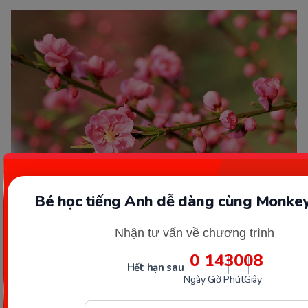
Bé học tiếng Anh dễ dàng cùng Monkey
Hoa đào mang không khí xuân về nhà. (Ảnh: Sưu tầm
Nhận tư vấn về chương trình
Internet)
0
14
30
06
Hết hạn sau
Ngày
Giờ
Phút
Giây
Từ vựng tiếng Anh cho ngày Tết chủ đề hoa cây
cảnh được Monkey tổng hợp trong bảng dưới đây.