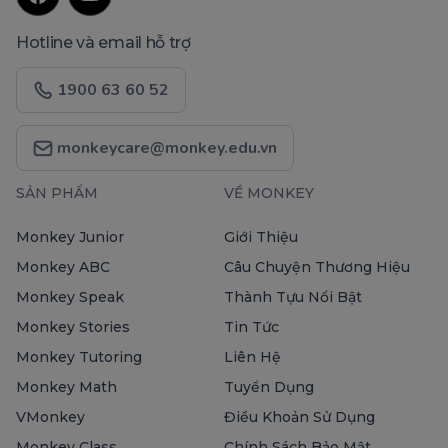
Hotline và email hỗ trợ
1900 63 60 52
monkeycare@monkey.edu.vn
SẢN PHẨM
VỀ MONKEY
Monkey Junior
Giới Thiệu
Monkey ABC
Câu Chuyện Thương Hiệu
Monkey Speak
Thành Tựu Nổi Bật
Monkey Stories
Tin Tức
Monkey Tutoring
Liên Hệ
Monkey Math
Tuyển Dụng
VMonkey
Điều Khoản Sử Dụng
Monkey Class
Chính Sách Bảo Mật