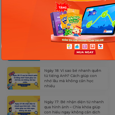
Các Bài Viết Mới Nhất
[Thảo luận] Cơn thịnh nộ (ăn
vạ) của trẻ | Kỷ luật tích cực #17
Ngày 18: Vì sao bé nhanh quên
từ tiếng Anh? Cách giúp con
nhớ lâu mà không cần học
nhiều
Ngày 17: Bé nhận diện từ nhanh
qua hình ảnh – Chìa khóa giúp
con hiểu ngay không cần dịch