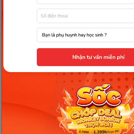
viết trôi chảy và sẵn sàng cho hành trình vững bước
vào lớp 1.
Chia sẻ ngay
Nhận tư vấn miễn phí
Thông tin trong bài viết được tổng hợp nhằm
mục đích tham khảo và có thể thay đổi mà
không cần báo trước. Quý khách vui lòng
kiểm tra lại qua các kênh chính thức hoặc liên
hệ trực tiếp với đơn vị liên quan để nắm bắt
tình hình thực tế.