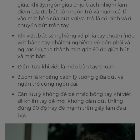
giữa. Khi ấy, ngón giữa chịu trách nhiệm làm
điểm tựa đỡ bút còn ngón trỏ và ngón cái tì
vào mặt bên của bút với vai trò là cố định và di
chuyển bút trên tay.
Khi viết, bút sẽ nghiêng về phía tay thuận (nếu
viết bằng tay phải thì nghiêng về bên phải và
ngược lại), tạo thành một góc 60 độ giữa bút
và mặt bàn.
Điểm tựa khi viết là mép bàn tay thuận.
2,5cm là khoảng cách lý tưởng giữa bút và
ngón trỏ cùng ngón cái.
Cần lưu ý không để bé nhấc bổng tay khi viết
sẽ khiến tay dễ mỏi, không cầm bút thẳng
đứng 90 độ hay đè mạnh trên giấy làm đau
tay.