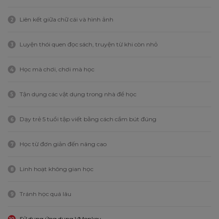
Liên kết giữa chữ cái và hình ảnh
2
Luyện thói quen đọc sách, truyện từ khi còn nhỏ
3
Học mà chơi, chơi mà học
4
Tận dụng các vật dụng trong nhà để học
5
Dạy trẻ 5 tuổi tập viết bằng cách cầm bút đúng
6
Học từ đơn giản đến nâng cao
7
Linh hoạt không gian học
8
Tránh học quá lâu
9
Sử dụng ứng dụng VMonkey