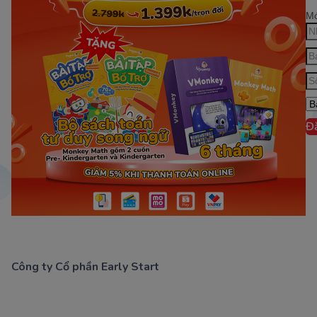
Mớ
Đ
Công ty Cổ phần Early Start
1900 63 60 52