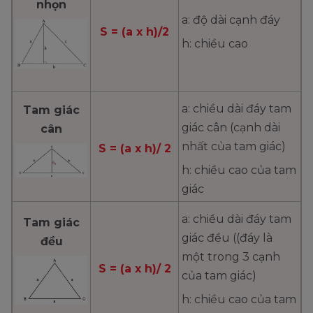
nhọn
a: độ dài cạnh đáy
S = (a x h)/2
h: chiều cao
a: chiều dài đáy tam
Tam giác
giác cân (cạnh dài
cân
nhất của tam giác)
S = (a x h)/ 2
h: chiều cao của tam
giác
a: chiều dài đáy tam
Tam giác
giác đều ((đáy là
đều
một trong 3 cạnh
S = (a x h)/ 2
của tam giác)
h: chiều cao của tam