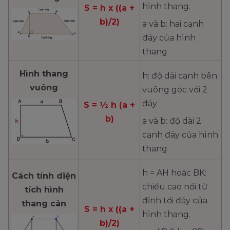
hình thang.
S = h x ((a +
b)/2)
a và b: hai cạnh
đáy của hình
thang.
Hình thang
h: độ dài cạnh bên
vuông
vuông góc với 2
đáy
S = 1⁄2 h (a +
b)
a và b: độ dài 2
cạnh đáy của hình
thang
h = AH hoặc BK:
Cách tính diện
chiều cao nối từ
tích hình
đỉnh tới đáy của
thang cân
S = h x ((a +
hình thang.
b)/2)