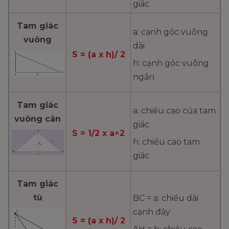
giác
Tam giác
a: cạnh góc vuông
vuông
dài
S = (a x h)/ 2
h: cạnh góc vuông
ngắn
Tam giác
a: chiều cao của tam
vuông cân
giác
S = 1/2 x a^2
h: chiều cao tam
giác
Tam giác
tù
BC = a: chiều dài
cạnh đáy
S = (a x h)/ 2