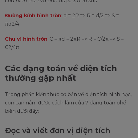
của hình tròn và tính dược S như sau:
Đường kính hình tròn
: d = 2R => R = d/2 => S =
πd2/4
Chu vi hình tròn
: C = πd = 2πR => R = C/2π => S =
C2/4π
Các dạng toán về diện tích
thường gặp nhất
Trong phần kiến thức cơ bản về diện tích hình học,
con cần nắm được cách làm của 7 dạng toán phổ
biến dưới đây:
Đọc và viết đơn vị diện tích