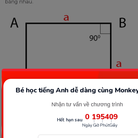
bằng nhau.
Bé học tiếng Anh dễ dàng cùng Monkey
Nhận tư vấn về chương trình
0
19
54
07
Hết hạn sau
Hình vuông trong hình phẳng. (Ảnh: Internet)
Ngày
Giờ
Phút
Giây