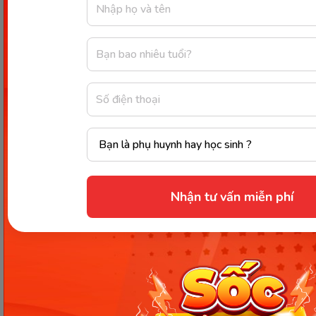
Diện tích hình vuông bằng độ dài cạnh nhân với
chính nó. Công thức như sau:
S = a x a
Trong đó:
S là diện tích hình vuông
a là độ dài cạnh của hình vuông
Nhận tư vấn miễn phí
Chi tiết diện tích hình vuông
:
Công thức
tính diện tích hình vuông là gì? Bài tập và
bí quyết thực hành hiệu quả
Công thức tính diện tích hình
thoi