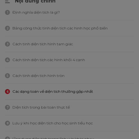
Nội dung chính
Định nghĩa diện tích là gì?
1
Bảng công thức tính diện tích các hình học phổ biến
2
Cách tính diện tích hình tam giác
3
Cách tính diện tích các hình khối 4 cạnh
4
Cách tính diện tích hình tròn
5
Các dạng toán về diện tích thường gặp nhất
6
Diện tích trong bài toán thực tế
7
Lưu ý khi học diện tích cho học sinh tiểu học
8
Ứng dụng diện tích trong lĩnh vực khác nhau