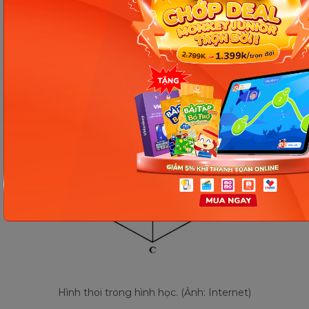
Hình thoi là một
hình tứ giác có 4 cạnh bằng
nhau
. Đây cũng là hình bình hành với hai đường
chéo vuông góc với nhau hay hai cạnh kề bằng
nhau.
Hình thoi trong hình học. (Ảnh: Internet)