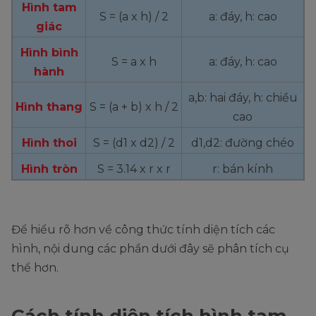
Hình tam
S = (a x h) / 2
a: đáy, h: cao
giác
Hình bình
S = a x h
a: đáy, h: cao
hành
a,b: hai đáy, h: chiều
Hình thang
S = (a + b) x h / 2
cao
Hình thoi
S = (d1 x d2) / 2
d1,d2: đường chéo
Hình tròn
S = 3.14 x r x r
r: bán kính
Để hiểu rõ hơn về công thức tính diện tích các
hình, nội dung các phần dưới đây sẽ phân tích cụ
thể hơn.
Cách tính diện tích hình tam