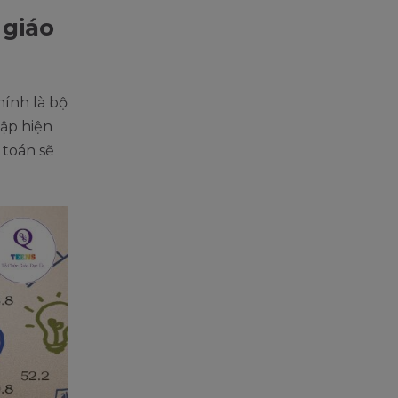
 giáo
hính là bộ
hập hiện
 toán sẽ