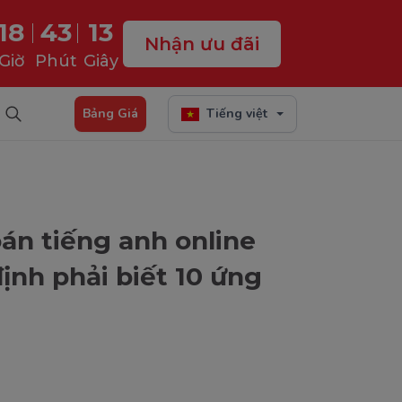
18
43
12
Nhận ưu đãi
Giờ
Phút
Giây
Bảng Giá
Tiếng việt
án tiếng anh online
ịnh phải biết 10 ứng