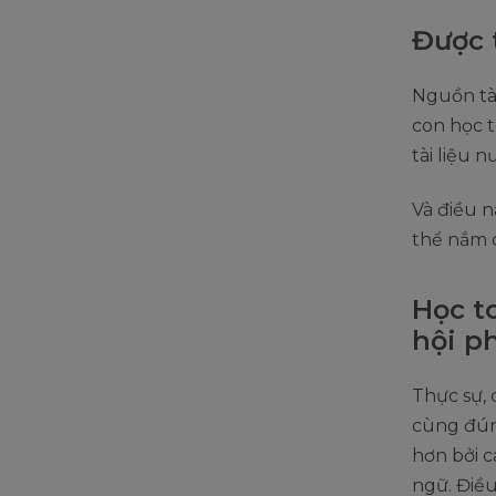
Được t
Nguồn tà
con học t
tài liệu 
Và điều n
thể nắm 
Học t
hội p
Thực sự, 
cùng đúng
hơn bởi c
ngữ. Điều