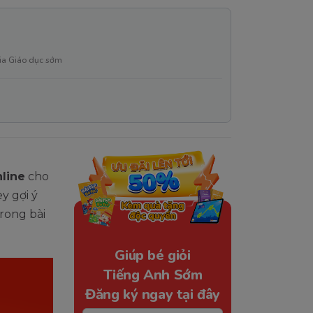
ia Giáo dục sớm
nline
cho
y gợi ý
rong bài
Giúp bé giỏi
Tiếng Anh Sớm
Đăng ký ngay tại đây