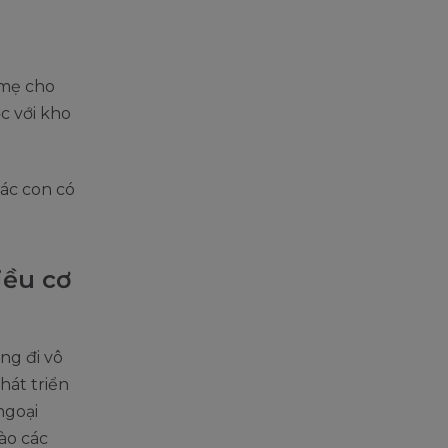
 mẹ cho
c với kho
các con có
iều cơ
ng đi vô
hát triển
ngoại
ào các