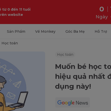
0
 từ 0 đến 11 tuổi
trên website
Ngày
Sản Phẩm
Về Monkey
Góc Ba Mẹ
Hỗ Trợ
Học toán
Học toán
Muốn bé học to
hiệu quả nhất đ
dụng này!