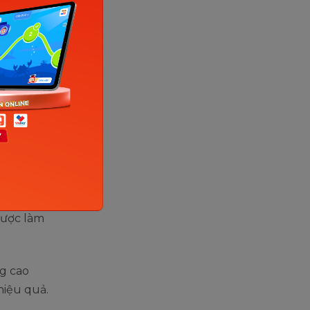
 học toán
y được
nh cho bé
cho các
được làm
ng cao
hiệu quả.