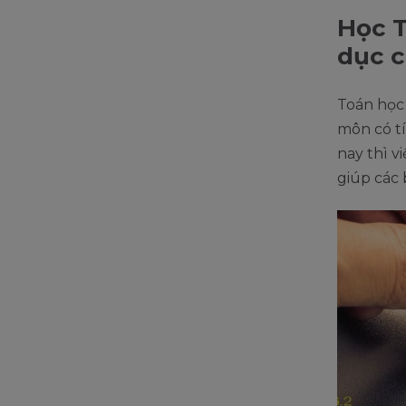
Học T
dục c
Toán học 
môn có tí
nay thì v
giúp các 