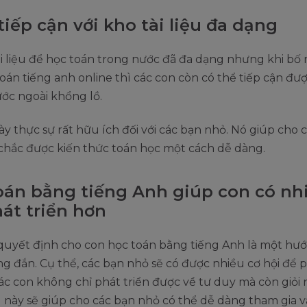
iếp cận với kho tài liệu đa dạng
i liệu để học toán trong nước đã đa dạng nhưng khi bố
oán tiếng anh online thì các con còn có thể tiếp cận đượ
nước ngoài khổng lồ.
ày thực sự rất hữu ích đối với các bạn nhỏ. Nó giúp cho 
chắc được kiến thức toán học một cách dễ dàng.
oán bằng tiếng Anh giúp con có nh
hát triển hơn
quyết định cho con học toán bằng tiếng Anh là một hướ
 đắn. Cụ thể, các bạn nhỏ sẽ có được nhiều cơ hội để p
ác con không chỉ phát triển được về tư duy mà còn giỏi 
 này sẽ giúp cho các bạn nhỏ có thể dễ dàng tham gia v