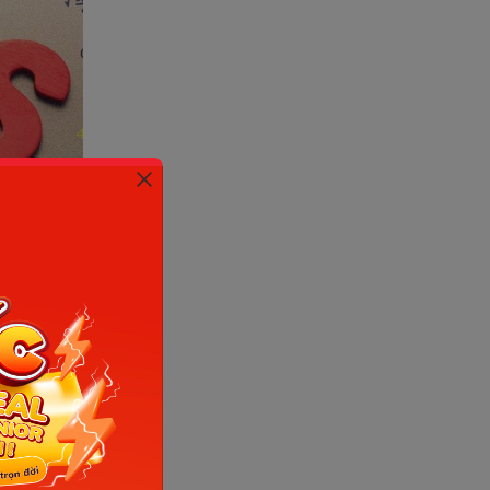
 internet)
c toán
hực sự rất
.
oán