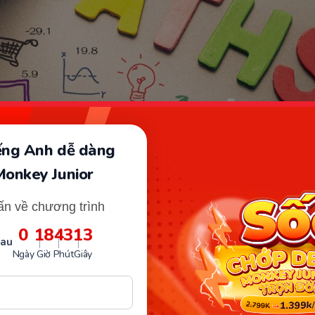
iếng Anh dễ dàng
Monkey Junior
học toán bằng tiếng Anh phổ biến hiện nay (Nguồn ảnh: Sưu tầm
ấn về chương trình
 mà các bậc phụ huynh đang ngày càng muốn cho bé họ
0
18
43
12
 online hơn. Và việc cho bé
học toán bằng tiếng Anh
t
sau
Ngày
Giờ
Phút
Giây
ó giúp cho các con nhận được rất nhiều lợi ích khác nhau
 lợi ích của phương pháp học t