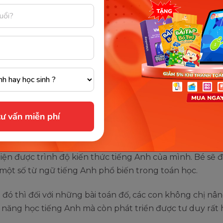
tiếng Anh
ải ngẫu nhiên mà các bậc phụ huynh lại "đổ xô" cho bé
ng Anh. Sở dĩ phương pháp học toán bằng tiếng Anh nà
 phụ huynh lựa chọn là vì mang đến các lợi ích nhất đị
ó thể phát triển khả năng tư duy và
ư vấn miễn phí
 ngữ tốt hơn
tiếng Anh vào giảng dạy trong
toán học online
sẽ giúp 
hiện được trình độ kiến thức tiếng Anh của mình. Bé sẽ 
một số từ ngữ tiếng Anh phổ biến trong toán học.
đó thì đối với những bài toán đố, các con không chị nâ
năng học tiếng Anh mà còn phát triển được tư duy rất 