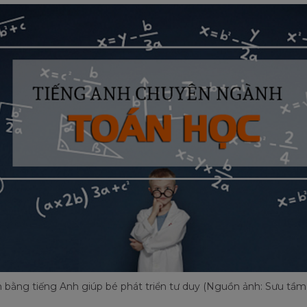
 bằng tiếng Anh giúp bé phát triển tư duy (Nguồn ảnh: Sưu tầm 