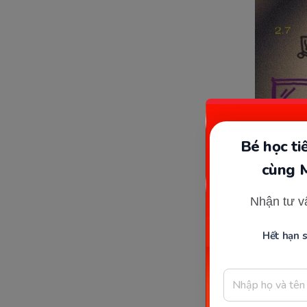
Bé học t
cùng 
Xu hướng 
Nhận tư v
Vì lẽ đó
tiếng Anh
Hết hạn 
thú vị. N
Những