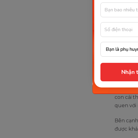
bằng 
Không ph
bằng tiế
nhiều bậc
như:
Con c
Nhận t
ngoại
Việc đưa 
con cải t
quen với 
Bên cạnh 
được khả 