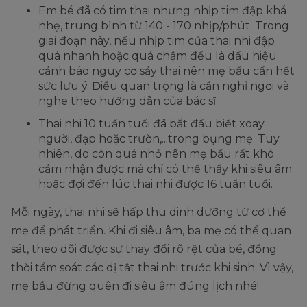
Em bé đã có tim thai nhưng nhịp tim đập khá
nhẹ, trung bình từ 140 - 170 nhịp/phút. Trong
giai đoạn này, nếu nhịp tim của thai nhi đập
quá nhanh hoặc quá chậm đều là dấu hiệu
cảnh báo nguy cơ sảy thai nên mẹ bầu cần hết
sức lưu ý. Điều quan trọng là cần nghỉ ngơi và
nghe theo hướng dẫn của bác sĩ.
Thai nhi 10 tuần tuổi đã bắt đầu biết xoay
người, đạp hoặc trườn,...trong bụng mẹ. Tuy
nhiên, do còn quá nhỏ nên mẹ bầu rất khó
cảm nhận được mà chỉ có thể thấy khi siêu âm
hoặc đợi đến lúc thai nhi được 16 tuần tuổi.
Mỗi ngày, thai nhi sẽ hấp thu dinh dưỡng từ cơ thể
mẹ để phát triển. Khi đi siêu âm, ba mẹ có thể quan
sát, theo dõi được sự thay đổi rõ rệt của bé, đồng
thời tầm soát các dị tật thai nhi trước khi sinh. Vì vậy,
mẹ bầu đừng quên đi siêu âm đúng lịch nhé!