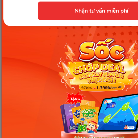
mục đích tham khảo và có thể thay đổi mà
không cần báo trước. Quý khách vui lòng
Nhận tư vấn miễn phí
kiểm tra lại qua các kênh chính thức hoặc liên
hệ trực tiếp với đơn vị liên quan để nắm bắt
tình hình thực tế.
Các Bài Viết Mới Nhất
[Thảo luận] Cơn thịnh nộ (ăn
vạ) của trẻ | Kỷ luật tích cực #17