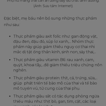
Phụ nữ mang thai cần ăn uống đầy đủ chất dinh dưỡng.
(Ảnh: Sưu tầm Internet)
Đặc biệt, mẹ bầu nên bổ sung những thực phẩm
như sau:
Thực phẩm giàu axit folic như: gan động vật,
đậu đen, đậu đỏ, súp lơ xanh,... Nhóm thực
phẩm này giúp giảm thiểu nguy cơ thai nhi
mắc dị tật ống thần kinh, sinh non, sảy thai,...
Thực phẩm giàu vitamin B6: rau xanh, cam,
quýt, khoai tây,...để giảm thiểu triệu chứng nôn
nghén.
Thực phẩm giàu protein: thịt, cá, trứng, sữa,...
giúp phát triển tế bào mô của thai và tế bào
mô tuyến vú, tử cung của thai phụ.
Thực phẩm giàu sắt có tác dụng phòng ngừa
thiếu máu như: thịt bò, gan, tim, cật, các loại