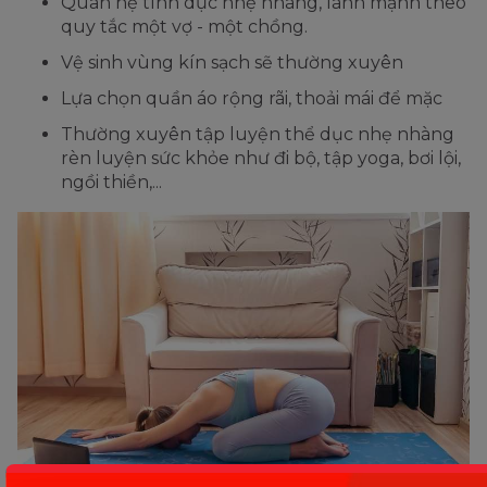
Quan hệ tình dục nhẹ nhàng, lành mạnh theo
quy tắc một vợ - một chồng.
Vệ sinh vùng kín sạch sẽ thường xuyên
Lựa chọn quần áo rộng rãi, thoải mái để mặc
Thường xuyên tập luyện thể dục nhẹ nhàng
rèn luyện sức khỏe như đi bộ, tập yoga, bơi lội,
ngồi thiền,...