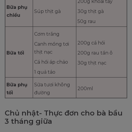
200g khoai tây
Bữa phụ
Súp thịt gà
30g thịt gà
chiều
50g rau
Cơm trắng
200g cá hồi
Canh mồng tơi
thịt nạc
Bữa tối
200g rau tần ô
Cá hồi áp chảo
30g thịt nạc
1 quả táo
Bữa phụ
Sữa tươi không
200ml
tối
đường
Chủ nhật- Thực đơn cho bà bầu
3 tháng giữa