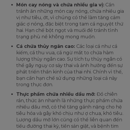
Món cay nóng và chứa nhiều gia vị:
Cần
tránh ăn những món cay nóng, chứa nhiều gia
vị như tiêu, ớt, vì chúng có thể làm tăng cảm
giác ợ nóng, đặc biệt trong tam cá nguyệt thứ
hai. Hạn chế bột ngọt và muối để tránh tình
trạng phù nề không mong muốn.
Cá chứa thủy ngân cao:
Các loại cá như cá
kiếm, cá thu vua, cá ngừ mắt to chứa hàm
lượng thủy ngân cao. Sự tích tụ thủy ngân có
thể gây nguy cơ sảy thai và ảnh hưởng đến sự
phát triển thần kinh của thai nhi. Chính vì thế,
bạn cần hạn chế sử dụng những loại cá này
trong thực đơn.
Thực phẩm chứa nhiều dầu mỡ:
Đồ chiên
rán, thức ăn nhanh là những thực phẩm chứa
nhiều dầu mỡ, có thể tăng gánh nặng cho hệ
tiêu hóa và gây khó chịu như ợ chua, khó tiêu.
Lượng dầu mỡ lớn cũng có thể liên quan đến
tiểu đường thai kỳ, tiền sản giật, và bệnh tim