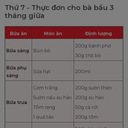
Thứ 7 - Thực đơn cho bà bầu 3
tháng giữa
Bữa ăn
Món ăn
Định lượng
200g bánh phở
Bữa sáng
Bún bò
30g thịt bò
Bữa phụ
Sữa hạt
200ml
sáng
Cơm trắng
200g sườn thăn
Sườn nấu su hào
200g su hào
Bữa trưa
Tôm rang
50g cà rốt
1 quả táo
200g tôm