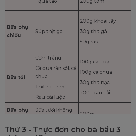
1 quả táo
200g tôm
200g khoai tây
Bữa phụ
Súp thịt gà
30g thịt gà
chiều
50g rau
Cơm trắng
100g cá quả
Cá quả rán sốt cà
100g cà chua
chua
Bữa tối
30g thịt nạc
Thịt nạc rim
200g rau cải
Rau cải luộc
Bữa phụ
Sữa tươi không
200ml
tối
đường
Thứ 3 - Thực đơn cho bà bầu 3