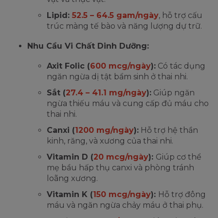
Lipid:
52.5 – 64.5 gam/ngày
, hỗ trợ cấu
trúc màng tế bào và năng lượng dự trữ.
Nhu Cầu Vi Chất Dinh Dưỡng:
Axit Folic (
600 mcg/ngày
):
Có tác dụng
ngăn ngừa dị tật bẩm sinh ở thai nhi.
Sắt (
27.4 – 41.1 mg/ngày
):
Giúp ngăn
ngừa thiếu máu và cung cấp đủ máu cho
thai nhi.
Canxi (
1200 mg/ngày
):
Hỗ trợ hệ thần
kinh, răng, và xương của thai nhi.
Vitamin D (
20 mcg/ngày
):
Giúp cơ thể
mẹ bầu hấp thụ canxi và phòng tránh
loãng xương.
Vitamin K (
150 mcg/ngày
):
Hỗ trợ đông
máu và ngăn ngừa chảy máu ở thai phụ.