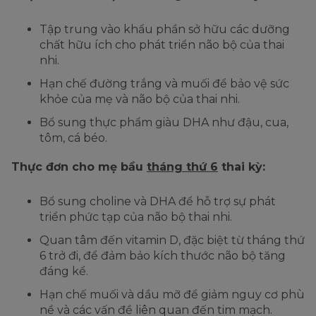
Tập trung vào khẩu phần sở hữu các dưỡng
chất hữu ích cho phát triển não bộ của thai
nhi.
Hạn chế đường trắng và muối để bảo vệ sức
khỏe của mẹ và não bộ của thai nhi.
Bổ sung thực phẩm giàu DHA như đậu, cua,
tôm, cá béo.
Thực đơn cho mẹ bầu
tháng thứ 6
thai kỳ:
Bổ sung choline và DHA để hỗ trợ sự phát
triển phức tạp của não bộ thai nhi.
Quan tâm đến vitamin D, đặc biệt từ tháng thứ
6 trở đi, để đảm bảo kích thước não bộ tăng
đáng kể.
Hạn chế muối và dầu mỡ để giảm nguy cơ phù
nề và các vấn đề liên quan đến tim mạch.