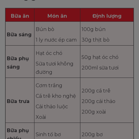
Bữa ăn
Món ăn
Định lượng
Bún bò
100g bún
Bữa sáng
1 ly nước ép cam
30g thịt bò
Hạt óc chó
50g hạt óc chó
Bữa phụ
Sữa tươi không
sáng
200ml sữa tươi
đường
Cơm trắng
200g cá trê
Cá trê kho nghệ
Bữa trưa
200g cải thảo
Cải thảo luộc
200g xoài
Xoài
Bữa phụ
Sinh tố bơ
200g bơ
chiều