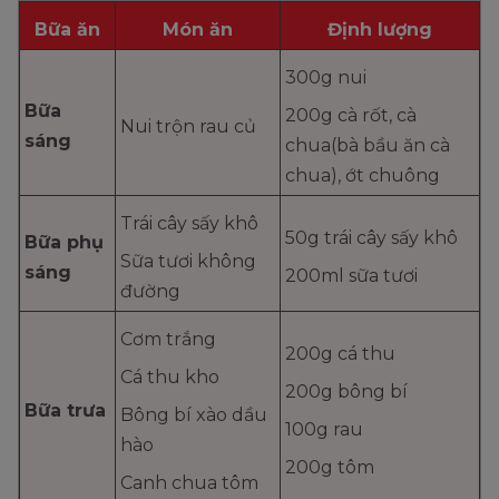
Bữa ăn
Món ăn
Định lượng
300g nui
Bữa
200g cà rốt, cà
Nui trộn rau củ
sáng
chua(bà bầu ăn cà
chua), ớt chuông
Trái cây sấy khô
50g trái cây sấy khô
Bữa phụ
Sữa tươi không
sáng
200ml sữa tươi
đường
Cơm trắng
200g cá thu
Cá thu kho
200g bông bí
Bữa trưa
Bông bí xào dầu
100g rau
hào
200g tôm
Canh chua tôm