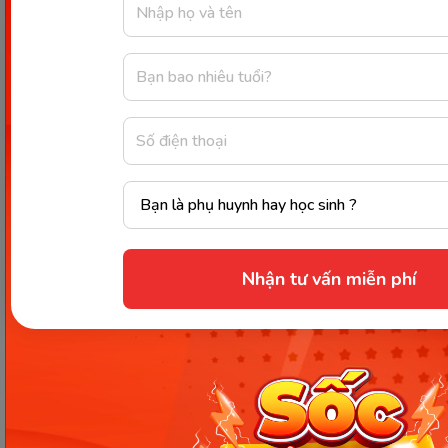
Hủ tiếu
100g sợi hủ tiếu
Bữa sáng
1 quả lê
30g thịt nạc
Bữa phụ
Sữa chua
1 hộp
sáng
Cơm trắng
Thịt bò cho bà
bầu
300g bò
Bữa trưa
Ngọn su su xào
1 quả trứng gà
Nhận tư vấn miễn phí
tỏi
200g ngọn su su
Trứng chiên
1 quả táo
Bữa phụ
Sinh tố chuối táo
1 ly
chiều