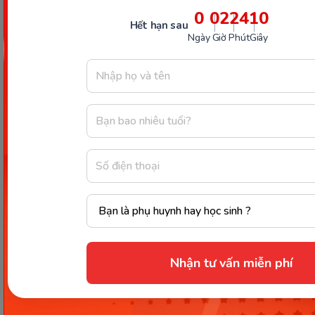
nhé.
0
02
24
08
Hết hạn sau
Ngày
Giờ
Phút
Giây
Trọn bộ ứng dụng giáo dụng giáo dục Monkey
- Giải pháp tuyệt vời giúp con học giỏi Toán -
Tiếng Việt - Tiếng Anh ngay từ nhỏ.
Xem thêm:
Chỉ số tiểu đường thai kỳ bao nhiêu là cao và
nguy hiểm thế nào mẹ bầu đã biết?
Khát nước khi mang thai tháng cuối nhiều có
Nhận tư vấn miễn phí
sao không? Nguyên nhân và cách khắc phục
Bà bầu tháng cuối có được nằm võng không?
Cách giúp mẹ ngủ ngon không cần võng