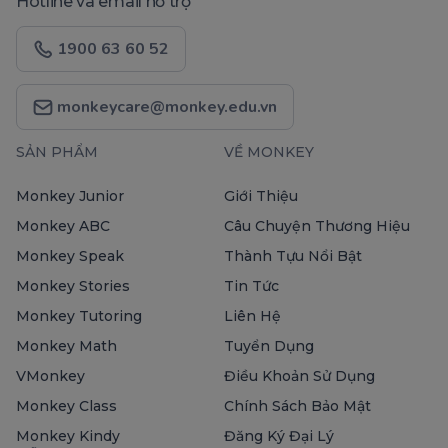
Hotline và email hỗ trợ
1900 63 60 52
monkeycare@monkey.edu.vn
SẢN PHẨM
VỀ MONKEY
Monkey Junior
Giới Thiệu
Monkey ABC
Câu Chuyện Thương Hiệu
Monkey Speak
Thành Tựu Nổi Bật
Monkey Stories
Tin Tức
Monkey Tutoring
Liên Hệ
Monkey Math
Tuyển Dụng
VMonkey
Điều Khoản Sử Dụng
Monkey Class
Chính Sách Bảo Mật
Monkey Kindy
Đăng Ký Đại Lý