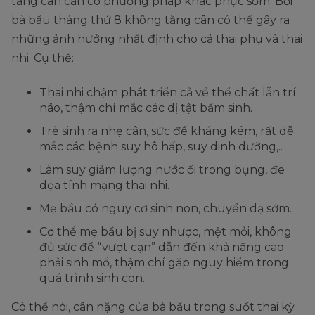
tăng cân cần có phương pháp khắc phục sớm. Bởi
bà bầu tháng thứ 8 không tăng cân có thể gây ra
những ảnh hưởng nhất định cho cả thai phụ và thai
nhi. Cụ thể:
Thai nhi chậm phát triển cả về thể chất lẫn trí
não, thậm chí mắc các dị tật bẩm sinh.
Trẻ sinh ra nhẹ cân, sức đề kháng kém, rất dễ
mắc các bệnh suy hô hấp, suy dinh dưỡng,..
Làm suy giảm lượng nước ối trong bụng, đe
dọa tính mạng thai nhi.
Mẹ bầu có nguy cơ sinh non, chuyển dạ sớm.
Cơ thể mẹ bầu bị suy nhược, mệt mỏi, không
đủ sức để “vượt cạn” dẫn đến khả năng cao
phải sinh mổ, thậm chí gặp nguy hiểm trong
quá trình sinh con.
Có thể nói, cân nặng của bà bầu trong suốt thai kỳ