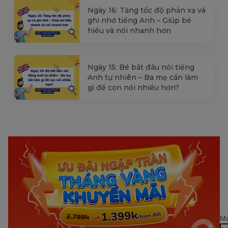
Ngày 16: Tăng tốc độ phản xạ và
ghi nhớ tiếng Anh – Giúp bé
hiểu và nói nhanh hơn
Ngày 15: Bé bắt đầu nói tiếng
Anh tự nhiên – Ba mẹ cần làm
gì để con nói nhiều hơn?
Mớ