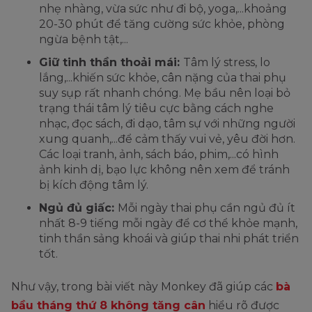
nhẹ nhàng, vừa sức như đi bộ, yoga,...khoảng
20-30 phút để tăng cường sức khỏe, phòng
ngừa bệnh tật,...
Giữ tinh thần thoải mái:
Tâm lý stress, lo
lắng,...khiến sức khỏe, cân nặng của thai phụ
suy sụp rất nhanh chóng. Mẹ bầu nên loại bỏ
trạng thái tâm lý tiêu cực bằng cách nghe
nhạc, đọc sách, đi dạo, tâm sự với những người
xung quanh,...để cảm thấy vui vẻ, yêu đời hơn.
Các loại tranh, ảnh, sách báo, phim,...có hình
ảnh kinh dị, bạo lực không nên xem để tránh
bị kích động tâm lý.
Ngủ đủ giấc:
Mỗi ngày thai phụ cần ngủ đủ ít
nhất 8-9 tiếng mỗi ngày để cơ thể khỏe mạnh,
tinh thần sảng khoái và giúp thai nhi phát triển
tốt.
Như vậy, trong bài viết này Monkey đã giúp các
bà
bầu tháng thứ 8 không tăng cân
hiểu rõ được