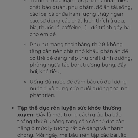
Tránh ăn các loại thực phẩm chứa nhiều
chất bảo quản, phụ phẩm, đồ ăn tái, sống,
các loại cá chứa hàm lượng thủy ngân
cao, sử dụng các chất kích thích (rượu,
bia, thuốc lá, caffeine,...)... để tránh gây hại
cho em bé.
Phụ nữ mang thai tháng thứ 8 không
tăng cân nên chia nhỏ khẩu phần ăn để
cơ thể dễ dàng hấp thu chất dinh dưỡng,
phòng ngừa táo bón, trướng bụng, đầy
hơi, khó tiêu,...
Uống đủ nước để đảm bảo có đủ lượng
nước ối và cung cấp nuôi dưỡng thai nhi
phát triển.
Tập thể dục rèn luyện sức khỏe thường
xuyên:
Đây là một trong cách giúp bà bầu
tháng thứ 8 không tăng cân có thể đạt cân
nặng ở mức lý tưởng rất dễ dàng và nhanh
chóng. Mỗi ngày, mẹ bầu nên tập các bài tập