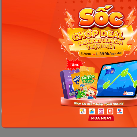
Nguồn tham khảo
Chia sẻ ngay
Thông tin trong bài viết được tổng hợp nhằm
mục đích tham khảo và có thể thay đổi mà
không cần báo trước. Quý khách vui lòng
kiểm tra lại qua các kênh chính thức hoặc liên
hệ trực tiếp với đơn vị liên quan để nắm bắt
tình hình thực tế.