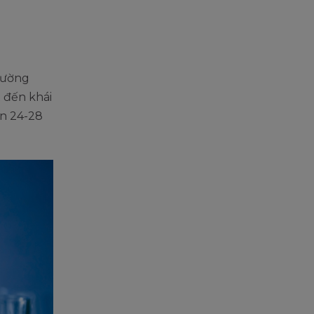
đường
 đến khái
ần 24-28