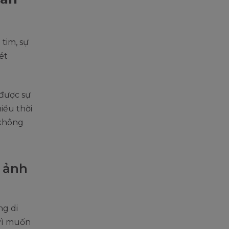
 tim, sự
ét
được sự
iều thời
 không
 ảnh
ng di
 vì muốn