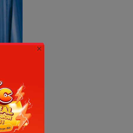
 bị bệnh
ông? Khi
 mẹ bầu
 lại, nếu
uốn cho