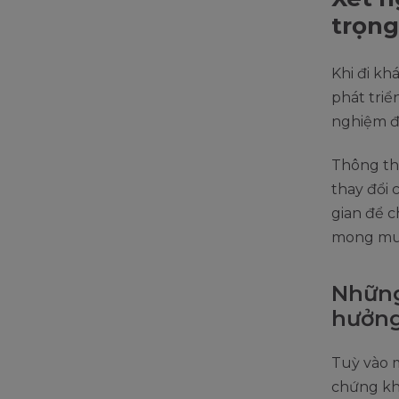
trọn
Khi đi kh
phát triể
nghiệm đ
Thông th
thay đổi 
gian để 
mong mu
Những
hưởng
Tuỳ vào 
chứng kh