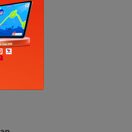
ường
ng hợp
uen ăn
uan