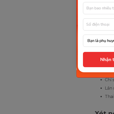
Những
đường
Tất cả s
huyết tha
đặc biệt 
uống, sin
Nhận t
Mẹ b
Gia 
Chỉ 
Lần 
Thai
Xét n