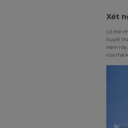
Xét n
Có thể n
huyết tha
niệm này
của thai