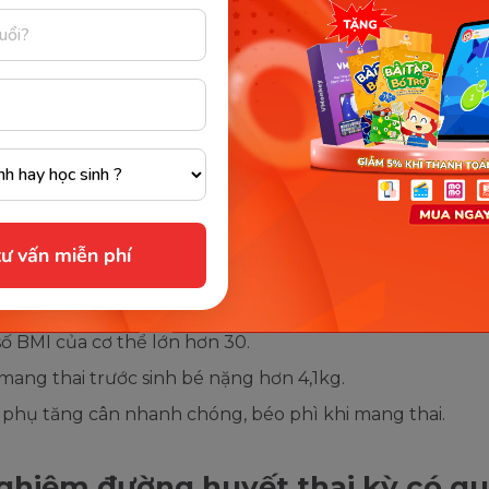
 đối tượng cần làm xét nghiệm
 huyết thai kỳ
ản phụ khi đi khám thai sẽ được xét nghiệm dung nạp đ
i kỳ theo chỉ định của bác sĩ. Tuy nhiên, với một số trườ
cần thường xuyên theo dõi và đặc biệt chú ý đến thói q
h hoạt hàng ngày.
ư vấn miễn phí
ầu có tiền sử bệnh đái tháo đường.
đình thai phụ có người bị bệnh tiểu đường.
số BMI của cơ thể lớn hơn 30.
mang thai trước sinh bé nặng hơn 4,1kg.
 phụ tăng cân nhanh chóng, béo phì khi mang thai.
ghiệm đường huyết thai kỳ có q