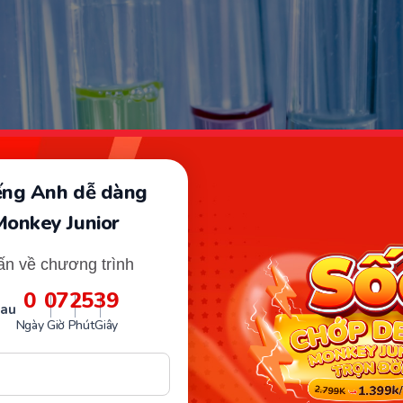
Xét nghiệm đường huyết thai kỳ. (Ảnh: Sưu tầm Internet)
iếng Anh dễ dàng
ét nghiệm đường huyết thai kỳ sẽ phản ảnh thai phụ có
Monkey Junior
g thai kỳ (hay còn gọi là đái tháo đường thai kỳ) hay kh
i, glucose trong máu tăng lên khá nhanh nên xác suất
ấn về chương trình
căn bệnh này là vô cùng lớn.
0
07
25
37
sau
hiện bệnh sớm thì việc chữa trị vô cùng đơn giản. Ngược
Ngày
Giờ
Phút
Giây
quá nặng có thể gây ra một số di chứng không mong m
 và bé.