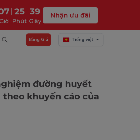
07
25
37
Nhận ưu đãi
Giờ
Phút
Giây
Bảng Giá
Tiếng việt
 nghiệm đường huyết
ất theo khuyến cáo của