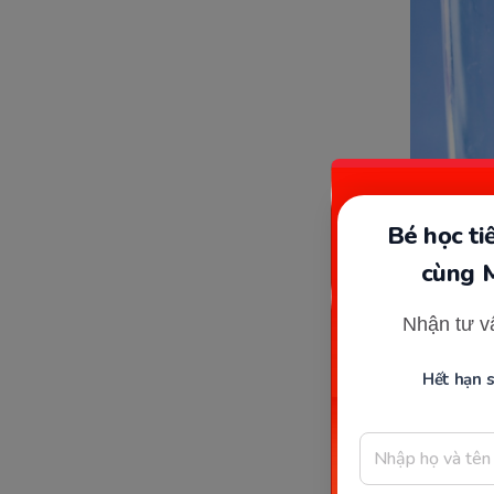
Bé học t
Kết quả x
cùng 
tiểu đườn
mang tha
Nhận tư v
mắc phải 
Hết hạn 
Nếu phát 
để bệnh 
cơ thể mẹ