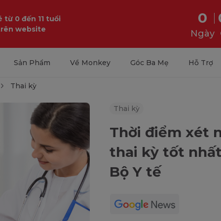
0
 từ 0 đến 11 tuổi
trên website
Ngày
Sản Phẩm
Về Monkey
Góc Ba Mẹ
Hỗ Trợ
Thai kỳ
Thai kỳ
Thời điểm xét
thai kỳ tốt nh
Bộ Y tế