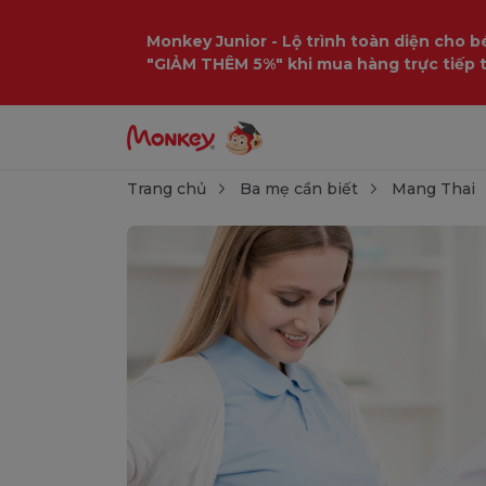
Monkey Junior - Lộ trình toàn diện cho bé
"GIẢM THÊM 5%" khi mua hàng trực tiếp 
Trang chủ
Ba mẹ cần biết
Mang Thai