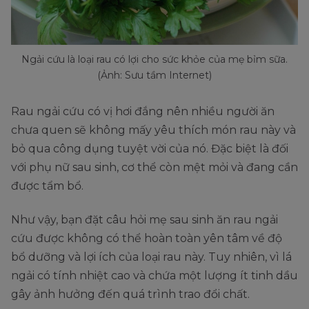
Ngải cứu là loại rau có lợi cho sức khỏe của mẹ bỉm sữa.
(Ảnh: Sưu tầm Internet)
Rau ngải cứu có vị hơi đắng nên nhiều người ăn
chưa quen sẽ không mấy yêu thích món rau này và
bỏ qua công dụng tuyệt vời của nó. Đặc biệt là đối
với phụ nữ sau sinh, cơ thể còn mệt mỏi và đang cần
được tẩm bổ.
Như vậy, bạn đặt câu hỏi mẹ sau sinh ăn rau ngải
cứu được không có thể hoàn toàn yên tâm về độ
bổ dưỡng và lợi ích của loại rau này. Tuy nhiên, vì lá
ngải có tính nhiệt cao và chứa một lượng ít tinh dầu
gây ảnh hưởng đến quá trình trao đổi chất.