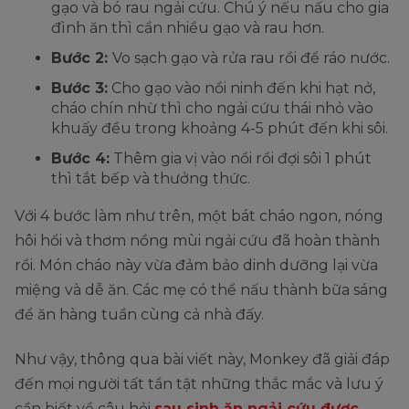
gạo và bó rau ngải cứu. Chú ý nếu nấu cho gia
đình ăn thì cần nhiều gạo và rau hơn.
Bước 2:
Vo sạch gạo và rửa rau rồi để ráo nước.
Bước 3:
Cho gạo vào nồi ninh đến khi hạt nở,
cháo chín nhừ thì cho ngải cứu thái nhỏ vào
khuấy đều trong khoảng 4-5 phút đến khi sôi.
Bước 4:
Thêm gia vị vào nồi rồi đợi sôi 1 phút
thì tắt bếp và thưởng thức.
Với 4 bước làm như trên, một bát cháo ngon, nóng
hôi hổi và thơm nồng mùi ngải cứu đã hoàn thành
rồi. Món cháo này vừa đảm bảo dinh dưỡng lại vừa
miệng và dễ ăn. Các mẹ có thể nấu thành bữa sáng
để ăn hàng tuần cùng cả nhà đấy.
Như vậy, thông qua bài viết này, Monkey đã giải đáp
đến mọi người tất tần tật những thắc mắc và lưu ý
cần biết về câu hỏi
sau sinh ăn ngải cứu được