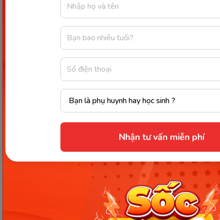
Gà tần hạt sen cùng rau ngải
cứu
Một món ăn giàu dinh dưỡng vừa giúp chắc khỏe
xương vừa lợi sữa. Monkey rất khuyến khích để gia
đình đưa món ngon này lên đầu thực đơn tẩm bổ,
lấy lại sức cho mẹ sau sinh đấy. Các bước chế biến
cũng không hề khó chút nào, bao gồm:
Nhận tư vấn miễn phí
Bước 1:
Làm sạch gà và rau ngải. Sau đó, ngâm
một lượng hạt sen vừa đủ ăn.
Bước 2:
Nhồi ngải cứu cùng hạt sen đã ngâm
vào bụng gà. Tiếp theo, nêm gia vị vừa miệng.
Bước 3:
Cho gà được nhồi vào nồi để ninh đến
khi thịt chín nhừ và mềm ngon. Bỏ hỗn hợp gà
cùng hạt sen, rau ngải cứu ra bát tô và tranh