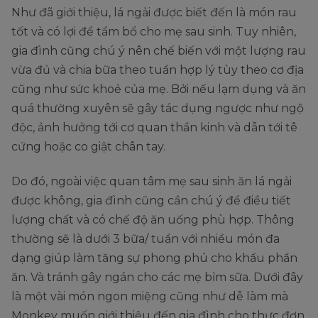
Như đã giới thiệu, lá ngải được biết đến là món rau
tốt và có lợi để tẩm bổ cho mẹ sau sinh. Tuy nhiên,
gia đình cũng chú ý nên chế biến với một lượng rau
vừa đủ và chia bữa theo tuần hợp lý tùy theo cơ địa
cũng như sức khoẻ của mẹ. Bởi nếu lạm dụng và ăn
quá thường xuyên sẽ gây tác dụng ngược như ngộ
độc, ảnh hưởng tới cơ quan thần kinh và dẫn tới tê
cứng hoặc co giật chân tay.
Do đó, ngoài việc quan tâm mẹ sau sinh ăn lá ngải
được không, gia đình cũng cần chú ý để điều tiết
lượng chất và có chế độ ăn uống phù hợp. Thông
thường sẽ là dưới 3 bữa/ tuần với nhiều món đa
dạng giúp làm tăng sự phong phú cho khẩu phần
ăn. Và tránh gây ngán cho các mẹ bỉm sữa. Dưới đây
là một vài món ngon miệng cũng như dễ làm mà
Monkey muốn giới thiệu đến gia đình cho thực đơn