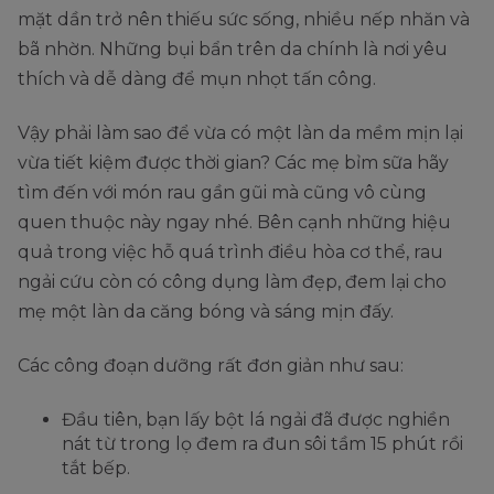
mặt dần trở nên thiếu sức sống, nhiều nếp nhăn và
bã nhờn. Những bụi bẩn trên da chính là nơi yêu
thích và dễ dàng để mụn nhọt tấn công.
Vậy phải làm sao để vừa có một làn da mềm mịn lại
vừa tiết kiệm được thời gian? Các mẹ bỉm sữa hãy
tìm đến với món rau gần gũi mà cũng vô cùng
quen thuộc này ngay nhé. Bên cạnh những hiệu
quả trong việc hỗ quá trình điều hòa cơ thể, rau
ngải cứu còn có công dụng làm đẹp, đem lại cho
mẹ một làn da căng bóng và sáng mịn đấy.
Các công đoạn dưỡng rất đơn giản như sau:
Đầu tiên, bạn lấy bột lá ngải đã được nghiền
nát từ trong lọ đem ra đun sôi tầm 15 phút rồi
tắt bếp.