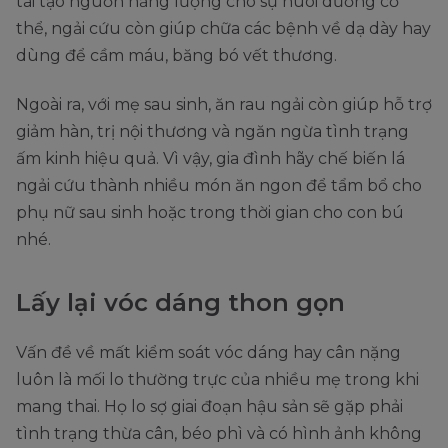
tái tạo nguồn năng lượng cho sự nuôi dưỡng cơ
thể, ngải cứu còn giúp chữa các bệnh về dạ dày hay
dùng để cầm máu, băng bó vết thương.
Ngoài ra, với mẹ sau sinh, ăn rau ngải còn giúp hỗ trợ
giảm hàn, trị nội thương và ngăn ngừa tình trạng
ấm kinh hiệu quả. Vì vậy, gia đình hãy chế biến lá
ngải cứu thành nhiều món ăn ngon để tẩm bổ cho
phụ nữ sau sinh hoặc trong thời gian cho con bú
nhé.
Lấy lại vóc dáng thon gọn
Vấn đề về mất kiểm soát vóc dáng hay cân nặng
luôn là mối lo thường trực của nhiều mẹ trong khi
mang thai. Họ lo sợ giai đoạn hậu sản sẽ gặp phải
tình trạng thừa cân, béo phì và có hình ảnh không