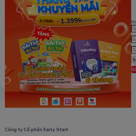
Mớ
Đ
Công ty Cổ phần Early Start