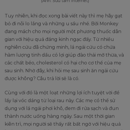
(Ảnh: Sưu tầm Internet)
Tuy nhiên, khi đọc xong bài viết này thì mẹ hãy gạt
bỏ đi nỗi lo lắng và những u sầu nhé. Bởi Monkey
đang mách cho mọi người một phương thuốc dân
gian với hiệu quả đáng kinh ngạc đấy. Từ nhiều
nghiên cứu đã chứng minh, lá ngải cứu có chứa
hàm lượng tinh dầu có lợi giúp đào thải mỡ thừa, và
các chất béo, cholesterol có hại cho cơ thể của mẹ
sau sinh. Nhờ đây, khi hỏi mẹ sau sinh ăn ngải cứu
được không? Câu trả lời sẽ là có.
Cùng với đó là một loạt những lợi ích tuyệt vời để
lấy lại vóc dáng từ loại rau này. Các mẹ có thể sử
dụng với lá ngải phơi khô, đem đi rửa sạch và đun
thành nước uống hàng ngày. Sau một thời gian
kiên trì, mọi người sẽ thấy rất bất ngờ với hiệu quả