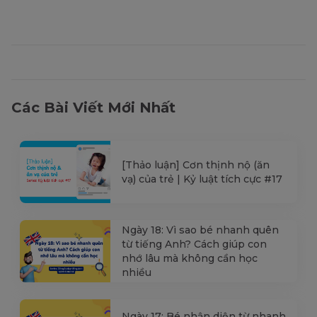
Các Bài Viết Mới Nhất
[Thảo luận] Cơn thịnh nộ (ăn
vạ) của trẻ | Kỷ luật tích cực #17
Ngày 18: Vì sao bé nhanh quên
từ tiếng Anh? Cách giúp con
nhớ lâu mà không cần học
nhiều
Ngày 17: Bé nhận diện từ nhanh