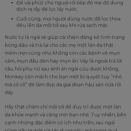
Để vài phút cho nguội rồi tiếp đó mẹ đổ dung
dịch ra rây để lọc lấy nước.
Cuối cùng, mọi người dùng nước đã lọc thoa
đều lên da mỗi tối sau khi rửa sạch mặt.
Nước từ lá ngải sẽ giúp cải thiện đáng kể tình trạng
bóng dầu và trả lại cho các mẹ một làn da thật
mềm mịn cũng như không còn các bệnh về mụn
cám, mụn đầu đen hay mụn ẩn. Vậy là ngoài trả lời
câu hỏi phụ nữ sau sinh ăn ngải cứu được không,
Monkey còn mách cho bạn một bí quyết tuy “nhỏ
mà có võ” để làm đẹp da giai đoạn hậu sản nữa rồi
đấy.
Hãy thật chăm chỉ mỗi tối để duy trì được một làn
da khỏe mạnh và căng mịn bạn nhé. Tuy nhiên, bên
cạnh những đặc điểm có ích như trên, rau ngải
cũng gây ra một vài tác dụng phụ mà trong quá