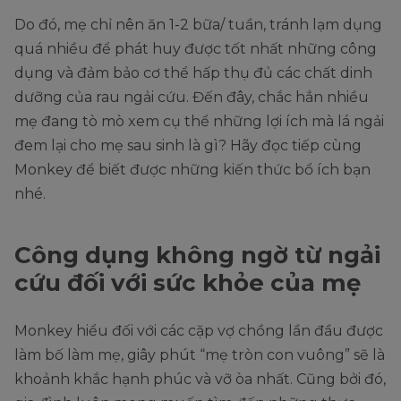
Do đó, mẹ chỉ nên ăn 1-2 bữa/ tuần, tránh lạm dụng
quá nhiều để phát huy được tốt nhất những công
dụng và đảm bảo cơ thể hấp thụ đủ các chất dinh
dưỡng của rau ngải cứu. Đến đây, chắc hẳn nhiều
mẹ đang tò mò xem cụ thể những lợi ích mà lá ngải
đem lại cho mẹ sau sinh là gì? Hãy đọc tiếp cùng
Monkey để biết được những kiến thức bổ ích bạn
nhé.
Công dụng không ngờ từ ngải
cứu đối với sức khỏe của mẹ
Monkey hiểu đối với các cặp vợ chồng lần đầu được
làm bố làm mẹ, giây phút “mẹ tròn con vuông” sẽ là
khoảnh khắc hạnh phúc và vỡ òa nhất. Cũng bởi đó,