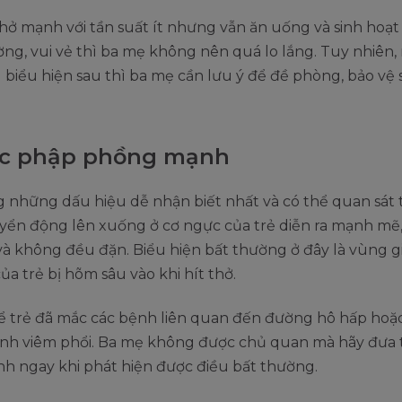
hở mạnh với tần suất ít nhưng vẫn ăn uống và sinh hoạt 
ng, vui vẻ thì ba mẹ không nên quá lo lắng. Tuy nhiên,
biểu hiện sau thì ba mẹ cần lưu ý để đề phòng, bảo vệ
ực phập phồng mạnh
 những dấu hiệu dễ nhận biết nhất và có thể quan sát t
uyển động lên xuống ở cơ ngực của trẻ diễn ra mạnh mẽ
và không đều đặn. Biểu hiện bất thường ở đây là vùng 
ủa trẻ bị hõm sâu vào khi hít thở.
hể trẻ đã mắc các bệnh liên quan đến đường hô hấp hoặ
ệnh viêm phổi. Ba mẹ không được chủ quan mà hãy đưa t
h ngay khi phát hiện được điều bất thường.