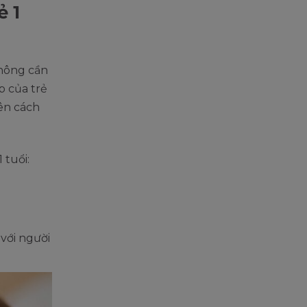
ẻ 1
không cần
p của trẻ
ên cách
 tuổi:
 với người