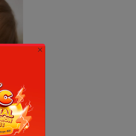
et)
ường của
h lưu
trẻ lớn