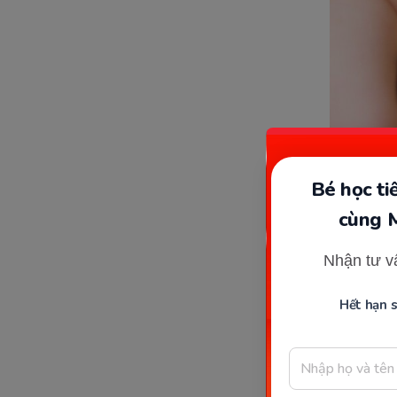
Bé học t
cùng 
Nhận tư v
Cá
Hết hạn 
Theo ngh
trẻ 1 tuổ
thông khí