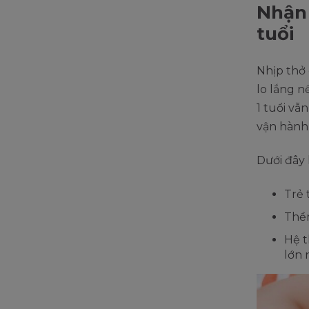
Nhận 
tuổi
Nhịp thở 
lo lắng 
1 tuổi vẫ
vận hành
Dưới đây 
Trẻ 
Thềm
Hệ t
lớn 