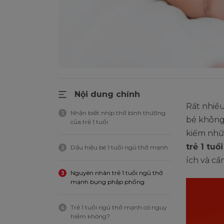
Nội dung chính
Rất nhiều
Nhận biết nhịp thở bình thường
1
bé không
của trẻ 1 tuổi
kiếm nhữn
trẻ 1 tu
Dấu hiệu bé 1 tuổi ngủ thở mạnh
2
ích và cần
Nguyên nhân trẻ 1 tuổi ngủ thở
3
mạnh bụng phập phồng
Trẻ 1 tuổi ngủ thở mạnh có nguy
4
hiểm không?