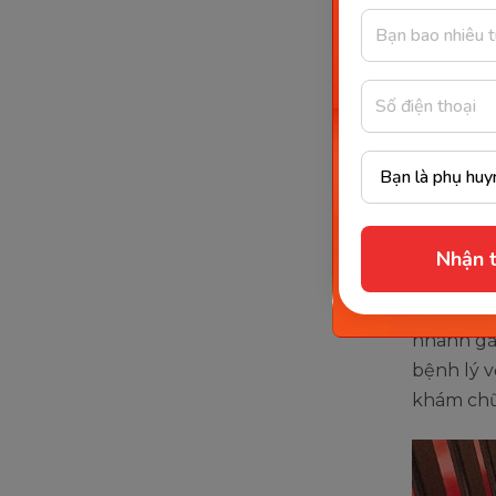
dần, kho
Nếu ba mẹ
cách sau
Tập 
và n
khô
Quan
Nhận t
nó c
Nếu ba m
nhanh gấp
bệnh lý v
khám chữa