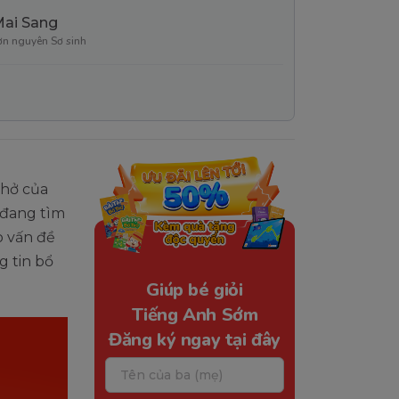
Mai Sang
ơn nguyên Sơ sinh
thở của
 đang tìm
o vấn đề
g tin bổ
Giúp bé giỏi
Tiếng Anh Sớm
Đăng ký ngay tại đây