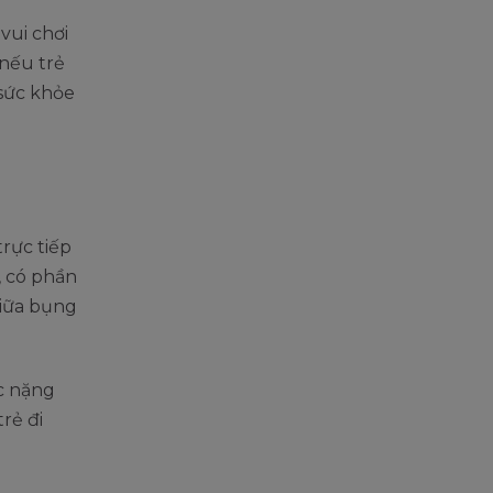
vui chơi
 nếu trẻ
 sức khỏe
rực tiếp
, có phần
giữa bụng
c nặng
rẻ đi