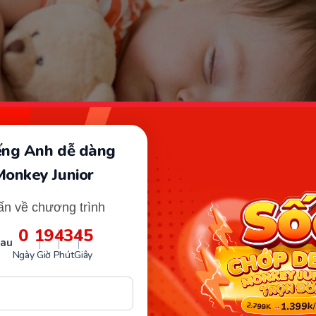
iếng Anh dễ dàng
Monkey Junior
ấn về chương trình
0
19
43
43
c cơ quan hô hấp của trẻ 1 tuổi vẫn còn yếu (Ảnh: Sưu tầm Intern
sau
Ngày
Giờ
Phút
Giây
iên cứu của các chuyên gia Nhi khoa, nhịp thở bình th
i thuộc tầm khoảng từ 24 - 30 nhịp/phút. Trong quá trìn
, trẻ có thể ngừng khoảng 5 giây giữa các nhịp thở. Khi 