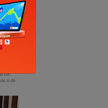
 những
không:
i của trẻ
 bị nghẹt
chắn rằng
thở
ặp các
ác sĩ để