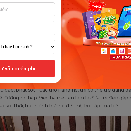
ảng cách nhịp thở sẽ mất dần.
 vẫn còn lo lắng về vấn đề này, hãy thử kiểm tra bằng
 đây để xem xem nhịp thở của con có bình thường hay 
trung lắng nghe nhịp thở của bé: Áp tai vào miệng và mũ
ghe xem tiếng thở có đều đặn, tiếng thở có khò khè hay
ng
 sát sự chuyển động lên xuống của ngực trẻ, để chắc 
ư vấn miễn phí
huyển động khớp với nhịp thở của bé.
ẹ nhận thấy các bé có những biểu hiện như thở mạnh, 
 gáp, phát sốt hoặc thở nặng nề, thì có thể trẻ đang g
ề đường hô hấp. Việc ba mẹ cần làm là đưa trẻ đến gặp b
 kịp thời, tránh ảnh hưởng đến hệ hô hấp của trẻ.