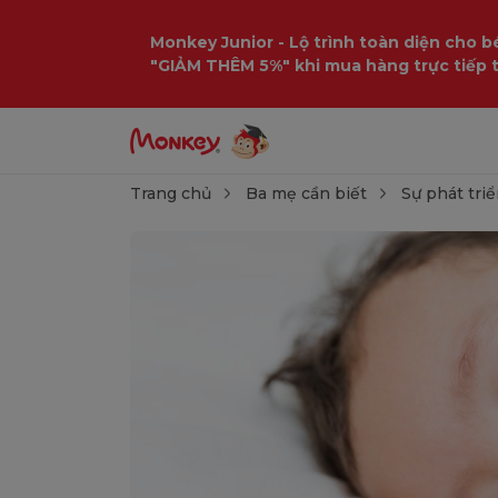
Monkey Junior - Lộ trình toàn diện cho bé
"GIẢM THÊM 5%" khi mua hàng trực tiếp 
Trang chủ
Ba mẹ cần biết
Sự phát triể