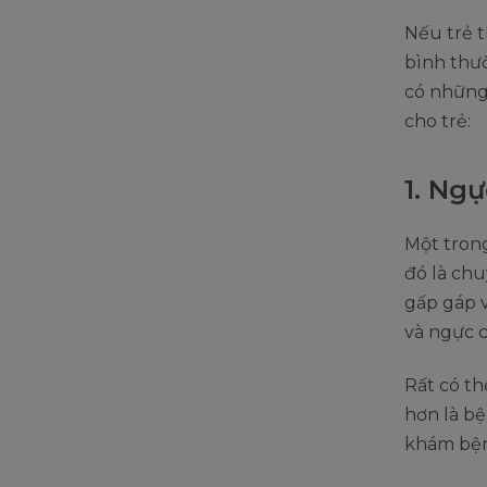
Nếu trẻ t
bình thườ
có những 
cho trẻ:
1. Ng
Một trong
đó là ch
gấp gáp 
và ngực c
Rất có t
hơn là b
khám bện