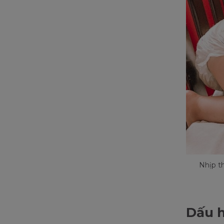
Nhịp th
Dấu h