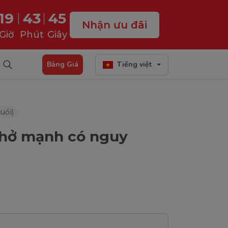
19
43
43
Nhận ưu đãi
Giờ
Phút
Giây
Bảng Giá
Tiếng việt
uổi)
 thở mạnh có nguy