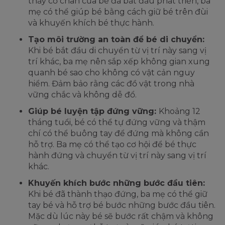
thấy cơ chân của bé đã bắt đầu phát triển, ba
mẹ có thể giúp bé bằng cách giữ bé trên đùi
và khuyến khích bé thực hành.
Tạo môi trường an toàn để bé di chuyển:
Khi bé bắt đầu di chuyển từ vị trí này sang vị
trí khác, ba mẹ nên sắp xếp không gian xung
quanh bé sao cho không có vật cản nguy
hiểm. Đảm bảo rằng các đồ vật trong nhà
vững chắc và không dễ đổ.
Giúp bé luyện tập đứng vững:
Khoảng 12
tháng tuổi, bé có thể tự đứng vững và thậm
chí có thể buông tay để đứng mà không cần
hỗ trợ. Ba mẹ có thể tạo cơ hội để bé thực
hành đứng và chuyển từ vị trí này sang vị trí
khác.
Khuyến khích bước những bước đầu tiên:
Khi bé đã thành thạo đứng, ba mẹ có thể giữ
tay bé và hỗ trợ bé bước những bước đầu tiên.
Mặc dù lúc này bé sẽ bước rất chậm và không