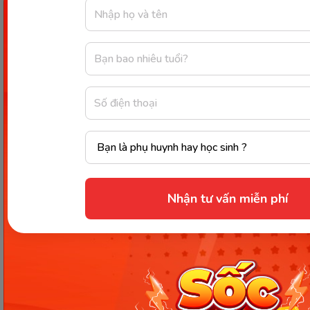
triển khỏe mạnh và an toàn nhé.
Chia sẻ ngay
Thông tin trong bài viết được tổng hợp nhằm
mục đích tham khảo và có thể thay đổi mà
không cần báo trước. Quý khách vui lòng
kiểm tra lại qua các kênh chính thức hoặc liên
hệ trực tiếp với đơn vị liên quan để nắm bắt
tình hình thực tế.
Nhận tư vấn miễn phí