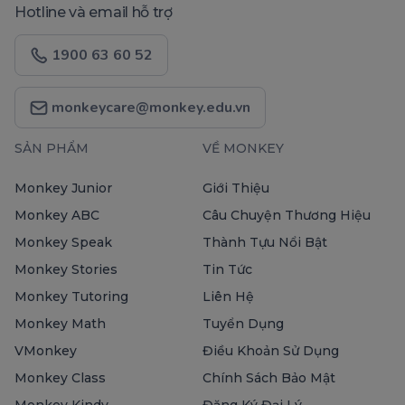
Hotline và email hỗ trợ
1900 63 60 52
monkeycare@monkey.edu.vn
SẢN PHẨM
VỀ MONKEY
Monkey Junior
Giới Thiệu
Monkey ABC
Câu Chuyện Thương Hiệu
Monkey Speak
Thành Tựu Nổi Bật
Monkey Stories
Tin Tức
Monkey Tutoring
Liên Hệ
Monkey Math
Tuyển Dụng
VMonkey
Điều Khoản Sử Dụng
Monkey Class
Chính Sách Bảo Mật
Monkey Kindy
Đăng Ký Đại Lý