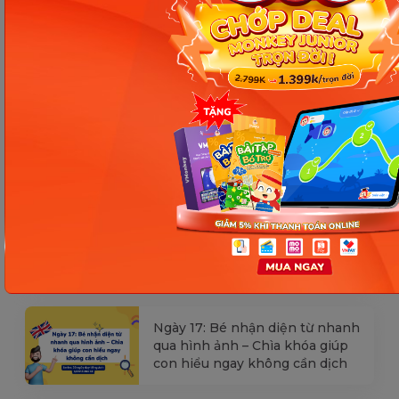
Các Bài Viết Mới Nhất
[Thảo luận] Cơn thịnh nộ (ăn
vạ) của trẻ | Kỷ luật tích cực #17
Ngày 18: Vì sao bé nhanh quên
từ tiếng Anh? Cách giúp con
nhớ lâu mà không cần học
nhiều
Ngày 17: Bé nhận diện từ nhanh
qua hình ảnh – Chìa khóa giúp
con hiểu ngay không cần dịch