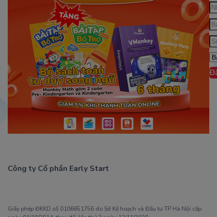
Đ
Công ty Cổ phần Early Start
1900 63 60 52
Giấy phép ĐKKD số 0106651756 do Sở Kế hoạch và Đầu tư TP Hà Nội cấp