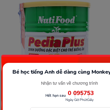
Bé học tiếng Anh dễ dàng cùng Monkey
Nhận tư vấn về chương trình
0
09
57
51
Hết hạn sau
Ngày
Giờ
Phút
Giây
Sữa Nutifood Pedia Plus. (Ảnh: Sưu tầm internet)