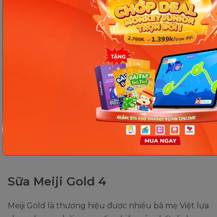
Sữa Nutrient Kao (cho bé từ 1 – 10 tuổi). (Ảnh: Sưu tầm
internet)
Sữa Meiji Gold 4
Meiji Gold là thương hiệu được nhiều bà mẹ Việt lựa