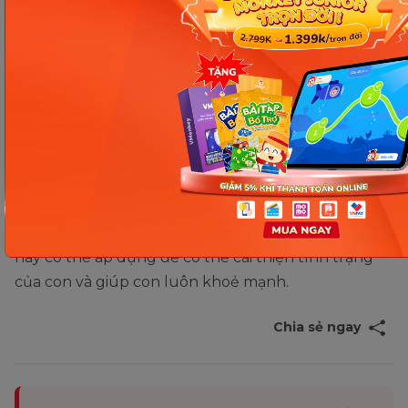
hoá được tốt. Uống nhiều nước còn giúp trẻ béo
phì có thể giảm được cân nặng của mình.
Xem thêm:
Trẻ 10 tuổi khó ngủ: nguyên
nhân do đâu?
Việc cân bằng thực đơn cho trẻ 10 béo phì là rất
quan trọng nhận được quan tâm và hỗ trợ của cha
mẹ và gia đình. Trên đây là
chế độ ăn cho trẻ 10
tuổi béo phì
mà ba mẹ có con đang gặp tình trạng
này có thể áp dụng để có thể cải thiện tình trạng
của con và giúp con luôn khoẻ mạnh.
Chia sẻ ngay