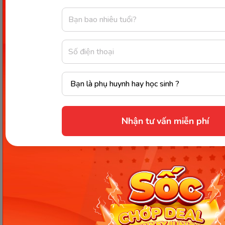
Trái cây, rau quả
Trái cây và rau củ quả bổ sung rất nhiều loại
vitamin, chất xơ và khoáng chất cho trẻ béo phì.
Cần đa dạng các loại trái cây và rau củ quả và nên
chọn nhiều màu sắc cũng như cách trang trí đẹp
mắt để kích thích thị giác giúp trẻ ăn nhiều rau
xanh và trái cây hơn.
Nhận tư vấn miễn phí
Nước
Nước là vi chất rất cần thiết và vô cùng quan trọng
đối với cơ thể. Trẻ 10 tuổi cần uống khoản 1400ml
bao gồm cả nước và sữa, nước trái cây tương đương
khoảng 7 ly nước mỗi ngày để giúp cơ thể chuyển