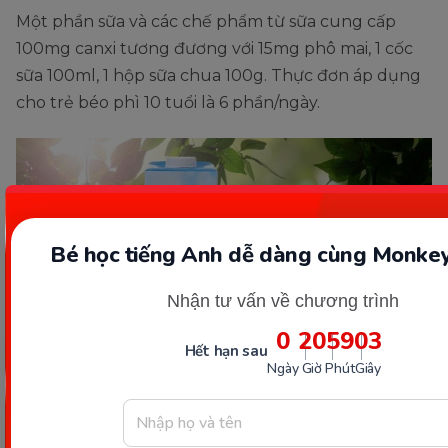
Một phần sữa và các chế phẩm từ sữa cung cấp
100mg canxi tương đương với 15mg phô mai, 1 cốc
sữa 100ml, 1 hộp sữa chua 100g. Thực đơn áp dụng
cho trẻ béo phì 10 tuổi là 6 phần/ngày.
Bé học tiếng Anh dễ dàng cùng Monkey
Nhận tư vấn về chương trình
0
20
59
02
Hết hạn sau
Ngày
Giờ
Phút
Giây
Nên ưu tiên sữa ít đường hoặc không đường cho trẻ. (Ảnh:
Internet)