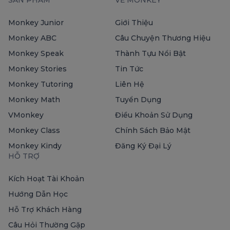
SẢN PHẨM
VỀ MONKEY
Monkey Junior
Giới Thiệu
Monkey ABC
Câu Chuyện Thương Hiệu
Monkey Speak
Thành Tựu Nổi Bật
Monkey Stories
Tin Tức
Monkey Tutoring
Liên Hệ
Monkey Math
Tuyển Dụng
VMonkey
Điều Khoản Sử Dụng
Monkey Class
Chính Sách Bảo Mật
Monkey Kindy
Đăng Ký Đại Lý
HỖ TRỢ
Kích Hoạt Tài Khoản
Hướng Dẫn Học
Hỗ Trợ Khách Hàng
Câu Hỏi Thường Gặp