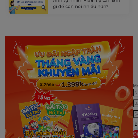
Anh tự nhiên – Ba mẹ cần làm
gì để con nói nhiều hơn?
Mớ
Đ