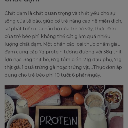
Chất đạm là chất quan trọng và thiết yếu cho sự
sống của tế bào, giúp cơ trẻ nâng cao hệ miễn dịch,
sự phát triển của não bộ của trẻ. Vì vậy, thực đơn
của trẻ béo phì không thể cắt giảm quá nhiều
lượng chất đạm. Một phần các loại thực phẩm giàu
đạm cung cấp 7g protein tương đương với 38g thịt
lợn nạc, 34g thịt bò, 87g tôm biển, 71g đậu phụ, 71g
thịt gà, 1 quả trứng gà hoặc trứng vịt,…Thực đơn áp
dụng cho trẻ béo phì 10 tuổi: 6 phần/ngày.