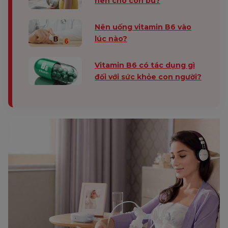
nên cho con bú?
Nên uống vitamin B6 vào
lúc nào?
Vitamin B6 có tác dụng gì
đối với sức khỏe con người?