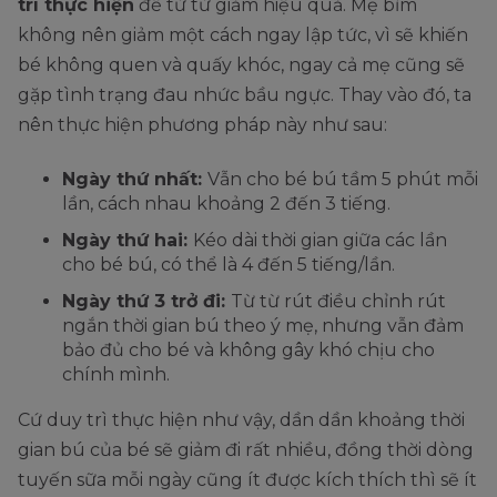
trì thực hiện
để từ từ giảm hiệu quả. Mẹ bỉm
không nên giảm một cách ngay lập tức, vì sẽ khiến
bé không quen và quấy khóc, ngay cả mẹ cũng sẽ
gặp tình trạng đau nhức bầu ngực. Thay vào đó, ta
nên thực hiện phương pháp này như sau:
Ngày thứ nhất:
Vẫn cho bé bú tầm 5 phút mỗi
lần, cách nhau khoảng 2 đến 3 tiếng.
Ngày thứ hai:
Kéo dài thời gian giữa các lần
cho bé bú, có thể là 4 đến 5 tiếng/lần.
Ngày thứ 3 trở đi:
Từ từ rút điều chỉnh rút
ngắn thời gian bú theo ý mẹ, nhưng vẫn đảm
bảo đủ cho bé và không gây khó chịu cho
chính mình.
Cứ duy trì thực hiện như vậy, dần dần khoảng thời
gian bú của bé sẽ giảm đi rất nhiều, đồng thời dòng
tuyến sữa mỗi ngày cũng ít được kích thích thì sẽ ít