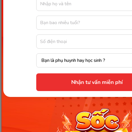
sữa ở phía trên. Cụ thể, các loại thực phẩm mà mẹ
bỉm có thể sử dụng trong thực đơn hàng ngày như
là:
Chất kích thích:
Trà, cà phê, bia, rượu, nước
tăng lực,... Tuy nhiên, mẹ nên hạn chế uống
bia, rượu và các loại nước có chứa cồn để bảo
vệ sức khỏe.
Thực phẩm cay, nóng:
mì gói, tỏi, ớt, tiêu,
nghệ,...
Bên cạnh đó còn có các loại
thực phẩm khác
Nhận tư vấn miễn phí
với hiệu quả tương tự như măng, lá lốt, rau bạc
hà, rau mùi tây,...
Ngoài ra, điều kiện để người mẹ có thể sử dụng
cách thức này đó là đã hoàn toàn thôi cho con bú
sữa. Bởi vì các thực phẩm và chất kích thích này
đều chưa phù hợp, hoặc đúng hơn là có thể gây hại