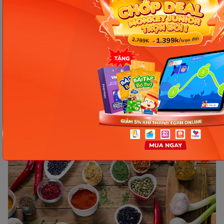
đến hệ tiêu hóa non nớt của bé con.
Ưu và nhược điểm khi sử dụng các loại thực phẩm
có khả năng làm mất sữa:
Ưu điểm:
Nguyên liệu đơn giản, dễ tìm, dễ chế
biến và không tốn thời gian để làm thành các
món ăn ngon.
Nhược điểm:
Người mẹ có thể buộc phải thử
nhiều loại thực phẩm trên, để tìm được loại
thích hợp và đem lại hiệu quả mất sữa đối với
cơ địa của mình.