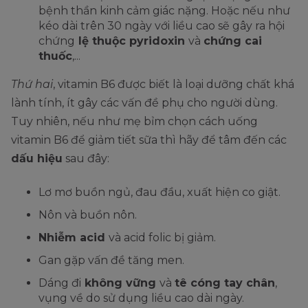
bệnh thần kinh cảm giác nặng. Hoặc nếu như
kéo dài trên 30 ngày với liều cao sẽ gây ra hội
chứng
lệ thuộc pyridoxin
và
chứng cai
thuốc
,...
Thứ hai
, vitamin B6 được biết là loại dưỡng chất khá
lành tính, ít gây các vấn đề phụ cho người dùng.
Tuy nhiên, nếu như mẹ bỉm chọn cách uống
vitamin B6 để giảm tiết sữa thì hãy để tâm đến các
dấu hiệu
sau đây:
Lơ mơ buồn ngủ, đau đầu, xuất hiện co giật.
Nôn và buồn nôn.
Nhiễm acid
và acid folic bị giảm.
Gan gặp vấn đề tăng men.
Dáng đi
không vững
và
tê cóng tay chân
,
vụng về do sử dụng liều cao dài ngày.