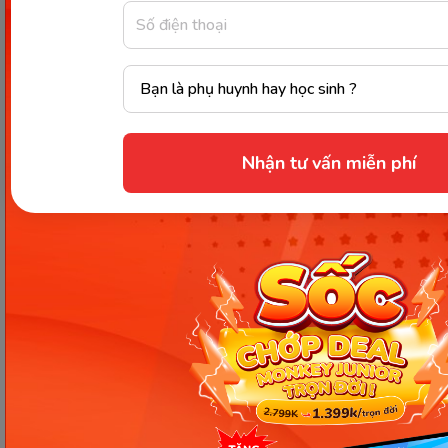
thông tin ngay
TẠI ĐÂY
để nhận được nhiều
ưu đãi
lên đến 40%
và hàng ngàn
tài liệu học tập Miễn
Phí
.
Nhận tư vấn miễn phí
Monkey App - Giải pháp giúp con phát triển toàn diện tư
duy và ngôn ngữ. (Ảnh: Monkey)