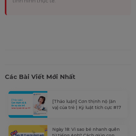
tình hình thực tế.
Các Bài Viết Mới Nhất
[Thảo luận] Cơn thịnh nộ (ăn
vạ) của trẻ | Kỷ luật tích cực #17
Ngày 18: Vì sao bé nhanh quên
từ tiếng Anh? Cách giúp con