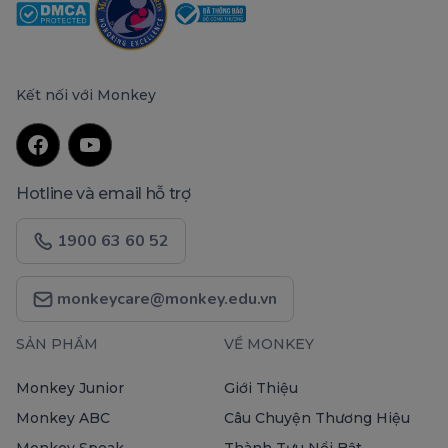
Kết nối với Monkey
Hotline và email hỗ trợ
1900 63 60 52
monkeycare@monkey.edu.vn
SẢN PHẨM
VỀ MONKEY
Monkey Junior
Giới Thiệu
Monkey ABC
Câu Chuyện Thương Hiệu
Monkey Speak
Thành Tựu Nổi Bật