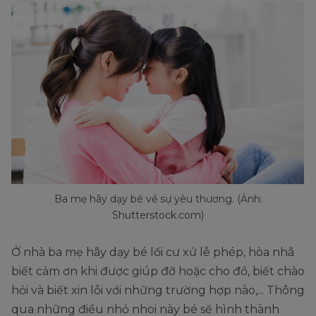
Ba mẹ hãy dạy bé về sự yêu thương. (Ảnh:
Shutterstock.com)
Ở nhà ba mẹ hãy dạy bé lối cư xử lễ phép, hòa nhã
biết cảm ơn khi được giúp đỡ hoặc cho đồ, biết chào
hỏi và biết xin lỗi với những trường hợp nào,... Thông
qua những điều nhỏ nhoi này bé sẽ hình thành