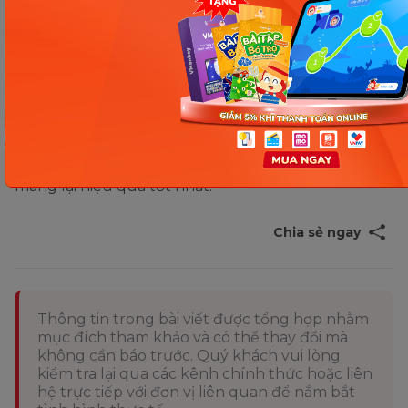
Hy vọng rằng với những chia sẻ trên của Monkey sẽ
giúp các bậc phụ huynh có thể hiểu được
giáo dục
thẩm mỹ cho trẻ mầm non
là gì và các lợi ích của
hoạt động này mang lại. Từ đó có thể áp dụng
phương pháp Giáo dục thẩm mĩ cho trẻ mầm non
phù hợp với tính cách, độ tuổi của từng bé giúp
mang lại hiệu quả tốt nhất.
Chia sẻ ngay
Thông tin trong bài viết được tổng hợp nhằm
mục đích tham khảo và có thể thay đổi mà
không cần báo trước. Quý khách vui lòng
kiểm tra lại qua các kênh chính thức hoặc liên
hệ trực tiếp với đơn vị liên quan để nắm bắt