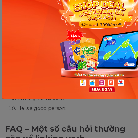
Đáp án:
She looks happy today.
The soup tastes good.
He became happy after the news.
The room feels warm.
She is studying hard now.
He sounds angry on the phone.
The milk smells bad.
She seems nervous before the exam.
The sky turns dark.
He is a good person.
FAQ – Một số câu hỏi thường