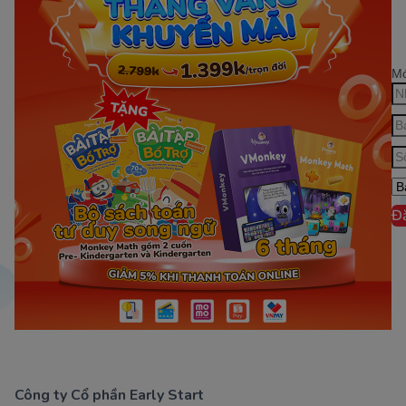
Mớ
Đ
Công ty Cổ phần Early Start