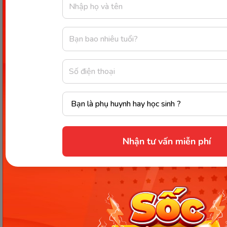
Mỗi câu sau có một lỗi liên quan đến linking verb.
Hãy sửa lại cho đúng:
She looks happily today.
The soup tastes well.
He became happily after the news.
The room feels warmly.
She is study hard now.
Nhận tư vấn miễn phí
He sounds angrily on the phone.
The milk smells badly.
She seems nervously before the exam.
The sky turns darkly.
He is a good personly.