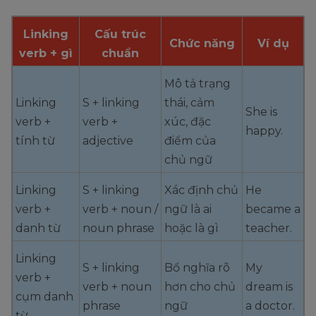
Linking
Cấu trúc
Chức năng
Ví dụ
verb + gì
chuẩn
Mô tả trạng
Linking
S + linking
thái, cảm
She is
verb +
verb +
xúc, đặc
happy.
tính từ
adjective
điểm của
chủ ngữ
Linking
S + linking
Xác định chủ
He
verb +
verb + noun /
ngữ là ai
became a
danh từ
noun phrase
hoặc là gì
teacher.
Linking
S + linking
Bổ nghĩa rõ
My
verb +
verb + noun
hơn cho chủ
dream is
cụm danh
phrase
ngữ
a doctor.
từ