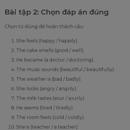
Bài tập 2: Chọn đáp án đúng
Chọn từ đúng để hoàn thành câu:
She feels (happy / happily).
The cake smells (good / well).
He became (a doctor / doctoring).
The music sounds (beautiful / beautifully).
The weather is (bad / badly).
She looks (angry / angrily).
The milk tastes (sour / sourly).
He seems (tired / tiredly).
The room feels (cold / coldly).
She is (teacher / a teacher).