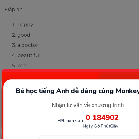
Đáp án:
happy
good
a doctor
beautiful
bad
angry
sour
Bé học tiếng Anh dễ dàng cùng Monkey
tired
Nhận tư vấn về chương trình
cold
0
18
49
01
a teacher
Hết hạn sau
Ngày
Giờ
Phút
Giây
Bài tập 3: Sửa lỗi sai