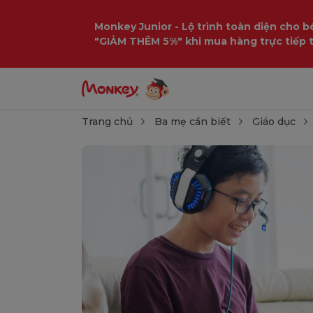
Monkey Junior - Lộ trình toàn diện cho bé
"GIẢM THÊM 5%" khi mua hàng trực tiếp 
Trang chủ
Ba mẹ cần biết
Giáo dục