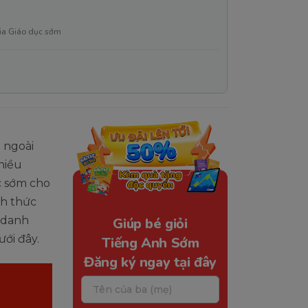
ia Giáo dục sớm
 ngoài
nhiều
c sớm cho
ch thức
 danh
Giúp bé giỏi
ới đây.
Tiếng Anh Sớm
Đăng ký ngay tại đây