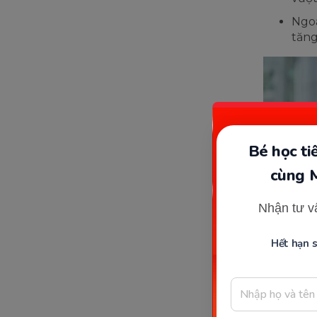
Ngoà
tăng
Bé học t
cùng 
Nhận tư v
Hết hạn 
Lợi