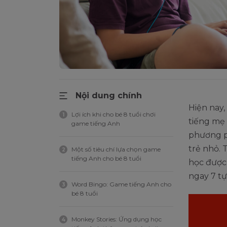
Nội dung chính
Hiện nay,
Lợi ích khi cho bé 8 tuổi chơi
1
tiếng mẹ 
game tiếng Anh
phương p
trẻ nhỏ. 
Một số tiêu chí lựa chọn game
2
tiếng Anh cho bé 8 tuổi
học được
ngay 7 t
Word Bingo: Game tiếng Anh cho
3
bé 8 tuổi
Monkey Stories: Ứng dụng học
4