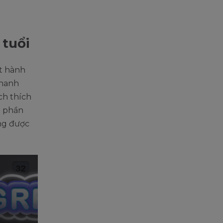
 tuổi
t hành
nhanh
ch thích
a phần
ưng được