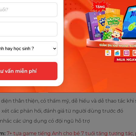
ố tiêu chí lựa chọn game tiếng 
é 8 tuổi
à biết cách lựa chọn game tiếng Anh cho bé 8 tuổi sao 
cùng Monkey xem ngay các tiêu chí đánh giá sau đây:
độ của game, độ khó của kiến thức phải phù hợp với n
ư vấn miễn phí
 có của trẻ
dung của game phải được xây dựng dựa trên các kiến t
ẩn
 diện thân thiện, có thẩm mỹ, dễ hiểu và dễ thao tác khi
xét các phản hồi, đánh giá từ người dùng trước đó
nhắc các ứng dụng có đội ngũ hỗ trợ
m:
7+ tựa game tiếng Anh cho bé 7 tuổi tăng tương tác,