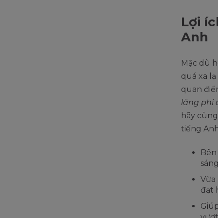
Lợi í
Anh
Mặc dù h
quá xa lạ
quan điể
lãng phí 
hãy cùng 
tiếng Anh
Bên 
sáng
Vừa 
đạt 
Giúp
vượ