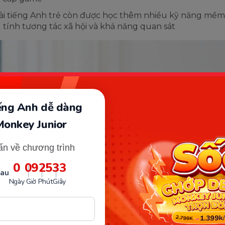
i tiếng Anh trẻ còn được học thêm nhiều kỹ năng mềm
 tính tương tác xã hội và khả năng quan sát
iếng Anh dễ dàng
Monkey Junior
ấn về chương trình
0
09
25
31
sau
Ngày
Giờ
Phút
Giây
 ích khi cho bé 8 tuổi chơi game tiếng Anh. (Ảnh: Sưu tầm Intern