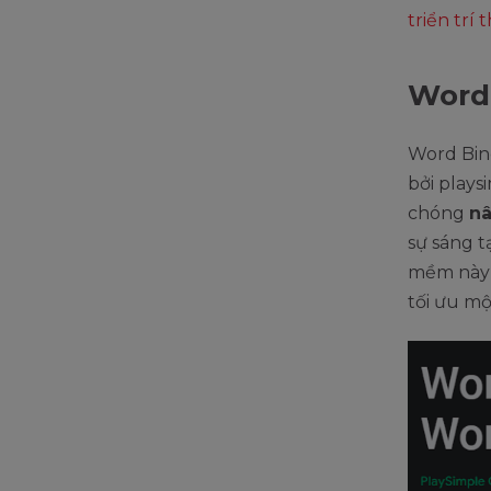
triển trí
Word 
Word Bin
bởi plays
chóng
nâ
sự sáng t
mềm này l
tối ưu mộ