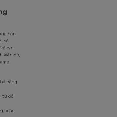
ếng
ông còn
ột số
 trẻ em
h kiến đó,
 game
khả năng
, từ đó
ng hoặc