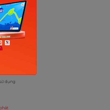
Anh
cho phù
ền tảng
hức
 sử dụng
 phát