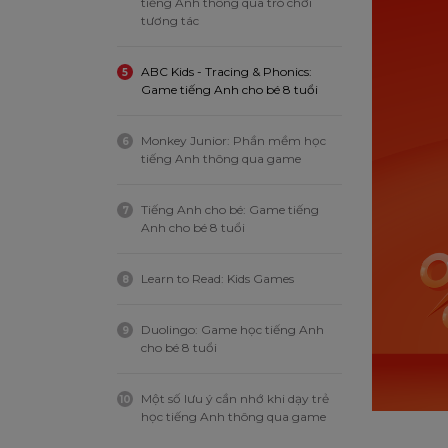
tiếng Anh thông qua trò chơi
tương tác
ABC Kids - Tracing & Phonics:
5
Game tiếng Anh cho bé 8 tuổi
Monkey Junior: Phần mềm học
6
tiếng Anh thông qua game
Tiếng Anh cho bé: Game tiếng
7
Anh cho bé 8 tuổi
Learn to Read: Kids Games
8
Duolingo: Game học tiếng Anh
9
cho bé 8 tuổi
Một số lưu ý cần nhớ khi dạy trẻ
10
học tiếng Anh thông qua game