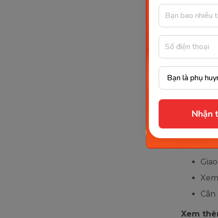
Một s
cho b
Để hiểu v
hợp, hãy 
Mức 
Nhận t
hiện
Nội 
chu
Giao
Xem 
Cân 
Xem thê