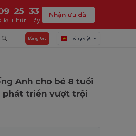
09
25
31
Nhận ưu đãi
Giờ
Phút
Giây
Bảng Giá
Tiếng việt
ếng Anh cho bé 8 tuổi
 phát triển vượt trội