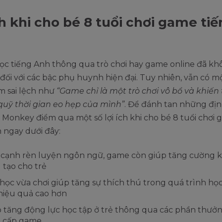
ch khi cho bé 8 tuổi chơi game ti
ọc tiếng Anh thông qua trò chơi hay game online đã kh
 đối với các bậc phụ huynh hiện đại. Tuy nhiên, vẫn có m
m sai lệch như
“Game chỉ là một trò chơi vô bổ và khiến
quỹ thời gian eo hẹp của mình”
. Để đánh tan những địn
Monkey điểm qua một số lợi ích khi cho bé 8 tuổi chơi
 ngay dưới đây:
cạnh rèn luyện ngôn ngữ, game còn giúp tăng cường 
 tạo cho trẻ
học vừa chơi giúp tăng sự thích thú trong quá trình học
hiệu quả cao hơn
 tăng động lực học tập ở trẻ thông qua các phần thưở
t cấp game