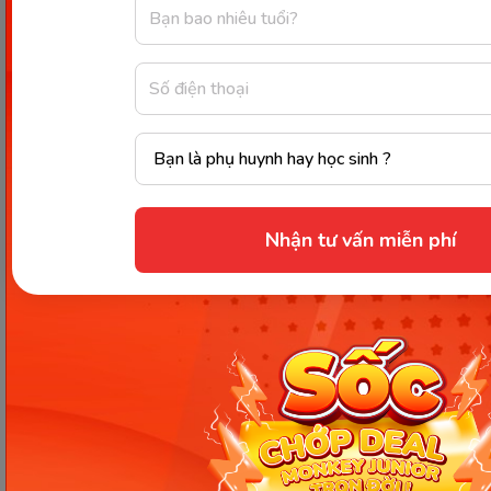
Tóm lại,
important thường đi kèm với các giới từ
to và for
tùy theo nghĩa bạn muốn diễn đạt -
important to nhấn mạnh tầm quan trọng đối với
ai/cái gì, important for nhấn mạnh tầm quan trọng
cho ai/việc gì đó, và play an important role thường
đi với in khi nói về vai trò trong bối cảnh cụ thể. Nắm
vững những cấu trúc này sẽ giúp bạn sử dụng
important chính xác hơn trong giao tiếp và viết
Nhận tư vấn miễn phí
tiếng Anh.
Nguồn tham khảo
Chia sẻ ngay
Thông tin trong bài viết được tổng hợp nhằm
mục đích tham khảo và có thể thay đổi mà
không cần báo trước. Quý khách vui lòng