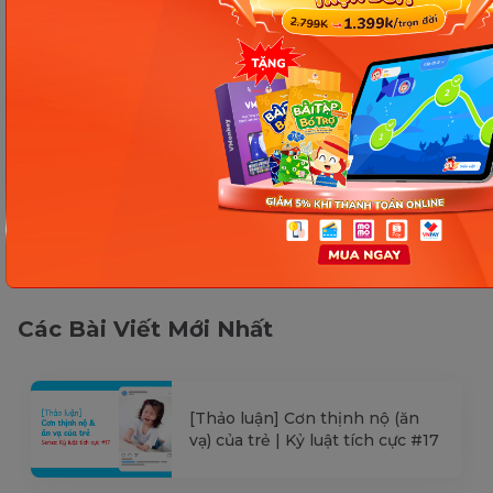
kiểm tra lại qua các kênh chính thức hoặc liên
hệ trực tiếp với đơn vị liên quan để nắm bắt
tình hình thực tế.
Các Bài Viết Mới Nhất
[Thảo luận] Cơn thịnh nộ (ăn
vạ) của trẻ | Kỷ luật tích cực #17