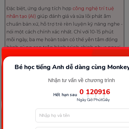
Đặc biệt, ứng dụng tích hợp
công nghệ trí tuệ
nhân tạo (AI)
giúp đánh giá và sửa lỗi phát âm
chuẩn bản xứ, hỗ trợ trẻ rèn luyện kỹ năng nghe -
nói một cách chính xác nhất. Chỉ với 10-15 phút
mỗi ngày, ba mẹ hoàn toàn có thể yên tâm đồng
hành cùng con trên hành trình chinh phục ngoại
ngữ ngay tại nhà, chuẩn bị hành trang tốt nhất để
bé trở thành một công dân toàn cầu trong tương
Bé học tiếng Anh dễ dàng cùng Monkey
lai.
Nhận tư vấn về chương trình
0
12
09
15
Hết hạn sau
Ngày
Giờ
Phút
Giây