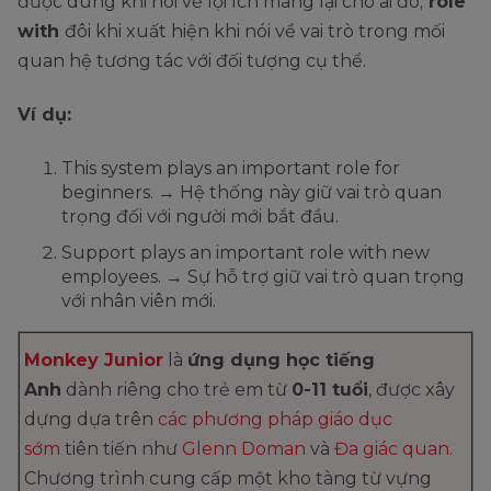
được dùng khi nói về lợi ích mang lại cho ai đó;
role
with
đôi khi xuất hiện khi nói về vai trò trong mối
quan hệ tương tác với đối tượng cụ thể.
Ví dụ:
This system plays an important role for
beginners. → Hệ thống này giữ vai trò quan
trọng đối với người mới bắt đầu.
Support plays an important role with new
employees. → Sự hỗ trợ giữ vai trò quan trọng
với nhân viên mới.
Monkey Junior
là
ứng dụng học tiếng
Anh
dành riêng cho trẻ em từ
0-11 tuổi
, được xây
dựng dựa trên
các phương pháp giáo dục
sớm
tiên tiến như
Glenn Doman
và
Đa giác quan
.
Chương trình cung cấp một kho tàng từ vựng