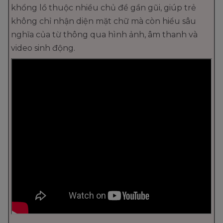
khổng lồ thuộc nhiều chủ đề gần gũi, giúp trẻ
không chỉ nhận diện mặt chữ mà còn hiểu sâu
nghĩa của từ thông qua hình ảnh, âm thanh và
video sinh động.