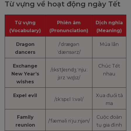
Từ vựng về hoạt động ngày Tết
Từ vựng
Phiên âm
Dịch nghĩa
(Vocabulary)
(Pronunciation)
(Meaning)
Dragon
/ˈdræɡən
Múa lân
dancers
ˈdænsərz/
Exchange
Chúc Tết
/ɪksˈtʃeɪndʒ ˈnjuː
New Year’s
nhau
jɪrz ˈwɪʃɪz/
wishes
Expel evil
Xua đuổi tà
/ɪkˈspɛl ˈiːvəl/
ma
Family
Cuộc đoàn
/ˈfæməli riˈjuːnjən/
reunion
tụ gia đình