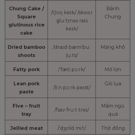
Chung Cake /
Bánh
/tʃʊŋ keɪk/ /skwɛr
Square
Chưng
ˈɡluːtɪnəs raɪs
glutinous rice
keɪk/
cake
Dried bamboo
/draɪd bæmˈbuː
Măng khô
shoots
ʃuːts/
Fatty pork
/ˈfæti pɔːrk/
Mỡ lợn
Lean pork
Giò lụa
/liːn pɔːrk peɪst/
paste
Five – fruit
Mâm ngũ
/faɪv fruːt treɪ/
tray
quả
Jellied meat
/ˈdʒɛlid miːt/
Thịt đông