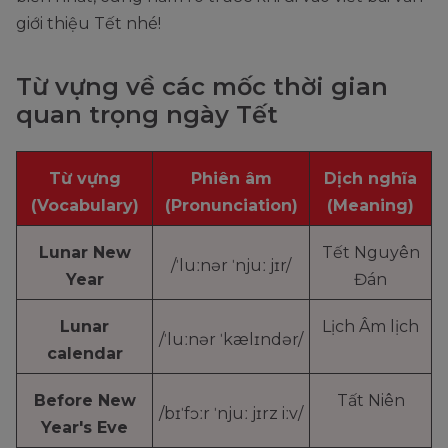
giới thiệu Tết nhé!
Từ vựng về các mốc thời gian
quan trọng ngày Tết
Từ vựng
Phiên âm
Dịch nghĩa
(Vocabulary)
(Pronunciation)
(Meaning)
Lunar New
Tết Nguyên
/ˈluːnər ˈnjuː jɪr/
Year
Đán
Lunar
Lịch Âm lịch
/ˈluːnər ˈkælɪndər/
calendar
Before New
Tất Niên
/bɪˈfɔːr ˈnjuː jɪrz iːv/
Year's Eve