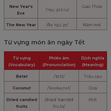
New Year's
Giao Thừa
/ˈnjuː jɪrz iːv/
Eve
The New Year
/ðə ˈnjuː jɪr/
Năm mới
Từ vựng món ăn ngày Tết
Từ vựng
Phiên âm
Dịch nghĩa
(Vocabulary)
(Pronunciation)
(Meaning)
Betel
/ˈbiːtl/
Trầu cau
Coconut
/ˈkoʊkəˌnʌt/
Dừa
Dried candied
/draɪd ˈkændid
Mứt
fruits
fruːts/