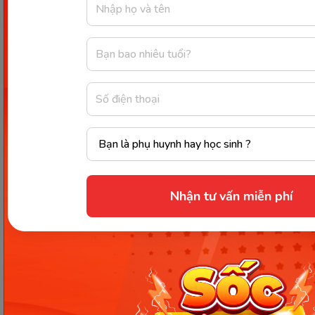
ones. (119 words)
Từ vựng hay:
Mark the transition between:
đánh dấu sự
chuyển mình giữa
(to) commemorate ancestors:
tưởng nhớ tổ
tiên
(to) exchange wishes:
trao lời chúc
Nhận tư vấn miễn phí