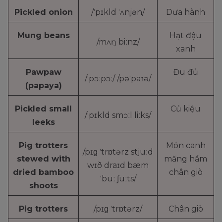
Pickled onion
/ˈpɪkld ˈʌnjən/
Dưa hành
Mung beans
Hạt đậu
/mʌŋ biːnz/
xanh
Pawpaw
Đu đủ
/ˈpɔːpɔː/ /pəˈpaɪə/
(papaya)
Pickled small
Củ kiệu
/ˈpɪkld smɔːl liːks/
leeks
Pig trotters
Món canh
/pɪɡ ˈtrɒtərz stjuːd
stewed with
măng hầm
wɪð draɪd bæm
dried bamboo
chân giò
ˈbuː ʃuːts/
shoots
Pig trotters
/pɪɡ ˈtrɒtərz/
Chân giò