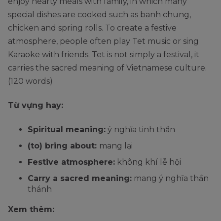
enjoy hearty meals with family, in which many
special dishes are cooked such as banh chung,
chicken and spring rolls. To create a festive
atmosphere, people often play Tet music or sing
Karaoke with friends. Tet is not simply a festival, it
carries the sacred meaning of Vietnamese culture.
(120 words)
Từ vựng hay:
Spiritual meaning:
ý nghĩa tinh thần
(to) bring about:
mang lại
Festive atmosphere:
không khí lễ hội
Carry a sacred meaning:
mang ý nghĩa thần
thánh
Xem thêm: