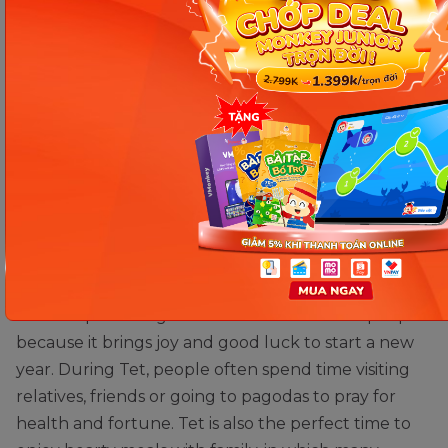
Một số bài viết giới thiệu Tết bằng tiếng Anh hay. (Ảnh: sưu
tầm internet)
Bài mẫu 3
Lunar New Year is one of the biggest holidays in
Vietnam, usually celebrated at the end of January.
Tet has spiritual significance for Vietnamese people
because it brings joy and good luck to start a new
year. During Tet, people often spend time visiting
relatives, friends or going to pagodas to pray for
health and fortune. Tet is also the perfect time to