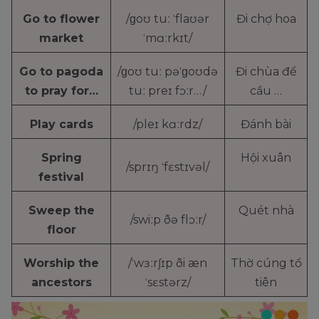
Go to flower
/ɡoʊ tuː ˈflaʊər
Đi chợ hoa
market
ˈmɑːrkɪt/
Go to pagoda
/ɡoʊ tuː pəˈɡoʊdə
Đi chùa để
to pray for…
tuː preɪ fɔːr…/
cầu …
Play cards
/pleɪ kɑːrdz/
Đánh bài
Spring
Hội xuân
/sprɪŋ ˈfɛstɪvəl/
festival
Sweep the
Quét nhà
/swiːp ðə flɔːr/
floor
Worship the
/ˈwɜːrʃɪp ði æn
Thờ cúng tổ
ancestors
ˈsɛstərz/
tiên