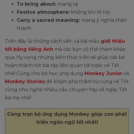
To bring about:
mang lại
Festive atmosphere:
không khí lễ hội
Carry a sacred meaning:
mang ý nghĩa thần
thánh
Trên đây là những cách viết, và bài mẫu
giới thiệu
tết bằng tiếng Anh
mà các bạn có thể tham khảo
qua. Hy vọng những kiến thức trên sẽ giúp các bé
hoàn thành tốt bài tập liên quan tới topic về Tết
nhé! Cùng cho bé học ứng dụng
Monkey Junior
và
Monkey Stories
để khám phá thêm từ vựng về Tết
cũng như nghe nhiều câu chuyện hay về ngày Tết
ba mẹ nhé!
Cùng trọn bộ ứng dụng Monkey giúp con phát
triển ngôn ngữ tốt nhất!