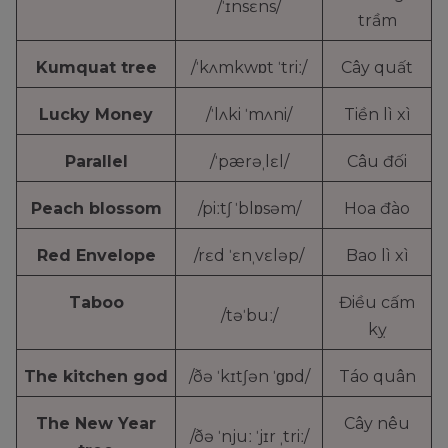
/ˈɪnsɛns/
trầm
Kumquat tree
/ˈkʌmkwɒt ˈtriː/
Cây quất
Lucky Money
/ˈlʌki ˈmʌni/
Tiền lì xì
Parallel
/ˈpærəˌlɛl/
Câu đối
Peach blossom
/piːtʃ ˈblɒsəm/
Hoa đào
Red Envelope
/rɛd ˈɛnˌvɛləp/
Bao lì xì
Taboo
Điều cấm
/təˈbuː/
kỵ
The kitchen god
/ðə ˈkɪtʃən ˈɡɒd/
Táo quân
The New Year
Cây nêu
/ðə ˈnjuː ˈjɪr ˌtriː/