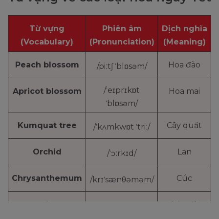
Từ vựng
Phiên âm
Dịch nghĩa
(Vocabulary)
(Pronunciation)
(Meaning)
Peach blossom
Hoa đào
/piːtʃ ˈblɒsəm/
/ˈeɪprɪkɒt
Apricot blossom
Hoa mai
ˈblɒsəm/
Kumquat tree
Cây quất
/ˈkʌmkwɒt ˈtriː/
Orchid
Lan
/ˈɔːrkɪd/
Chrysanthemum
Cúc
/krɪˈsænθəməm/
Narcissus
Thủy tiên
/nɑːrˈsɪsəs/