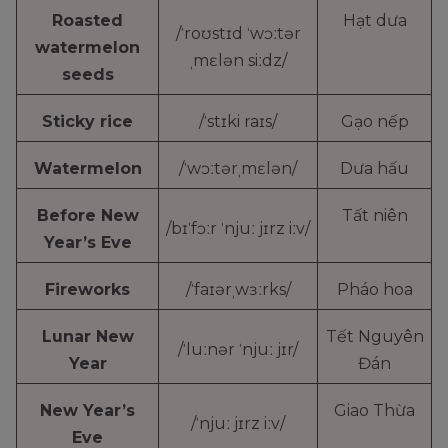
Roasted
Hạt dưa
/ˈroʊstɪd ˈwɔːtər
watermelon
ˌmɛlən siːdz/
seeds
Sticky rice
/ˈstɪki raɪs/
Gạo nếp
Watermelon
/ˈwɔːtərˌmɛlən/
Dưa hấu
Before New
Tất niên
/bɪˈfɔːr ˈnjuː jɪrz iːv/
Year’s Eve
Fireworks
/ˈfaɪərˌwɜːrks/
Pháo hoa
Lunar New
Tết Nguyên
/ˈluːnər ˈnjuː jɪr/
Year
Đán
New Year’s
Giao Thừa
/ˈnjuː jɪrz iːv/
Eve