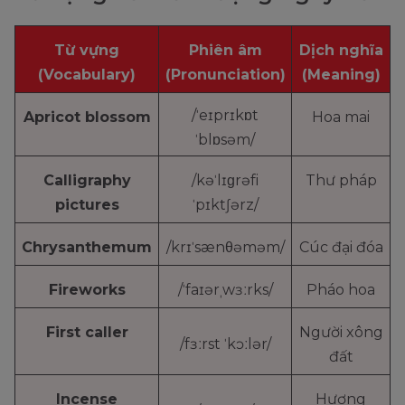
Từ vựng
Phiên âm
Dịch nghĩa
(Vocabulary)
(Pronunciation)
(Meaning)
/ˈeɪprɪkɒt
Apricot blossom
Hoa mai
ˈblɒsəm/
Calligraphy
/kəˈlɪɡrəfi
Thư pháp
pictures
ˈpɪktʃərz/
Chrysanthemum
/krɪˈsænθəməm/
Cúc đại đóa
Fireworks
/ˈfaɪərˌwɜːrks/
Pháo hoa
First caller
Người xông
/fɜːrst ˈkɔːlər/
đất
Incense
Hương