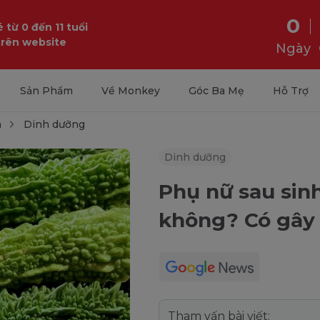
0
 từ 0 đến 11 tuổi
trên website
Ngày
Sản Phẩm
Về Monkey
Góc Ba Mẹ
Hỗ Trợ
h
Dinh dưỡng
Dinh dưỡng
Phụ nữ sau si
không? Có gây
Tham vấn bài viết: