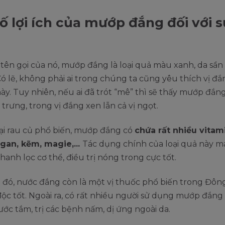
ố lợi ích của mướp đắng đối với 
tên gọi của nó, mướp đắng là loại quả màu xanh, da sần s
Có lẽ, không phải ai trong chúng ta cũng yêu thích vị đ
này. Tuy nhiên, nếu ai đã trót “mê” thì sẽ thấy mướp đắng
trưng, trong vị đắng xen lẫn cả vị ngọt.
ại rau củ phổ biến, mướp đắng có
chứa rất nhiều vitami
an, kẽm, magie,...
Tác dụng chính của loại quả này ma
thanh lọc cơ thể, điều trị nóng trong cực tốt.
đó, nước đắng còn là một vị thuốc phổ biến trong Đông
 độc tốt. Ngoài ra, có rất nhiều người sử dụng mướp đắng
ớc tắm, trị các bệnh nấm, dị ứng ngoài da.