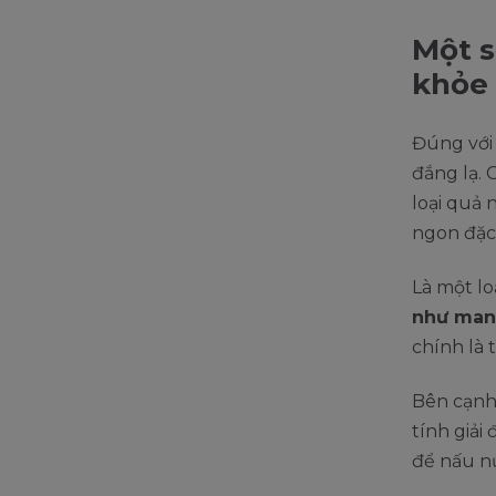
Một s
khỏe
Đúng với 
đắng lạ. 
loại quả 
ngon đặc 
Là một lo
như mang
chính là 
Bên cạnh 
tính giải
để nấu nư