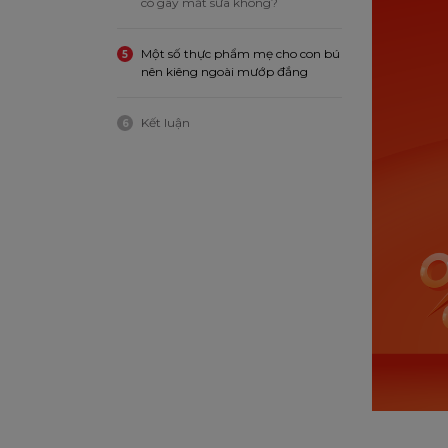
có gây mất sữa không?
Một số thực phẩm mẹ cho con bú
5
nên kiêng ngoài mướp đắng
Kết luận
6