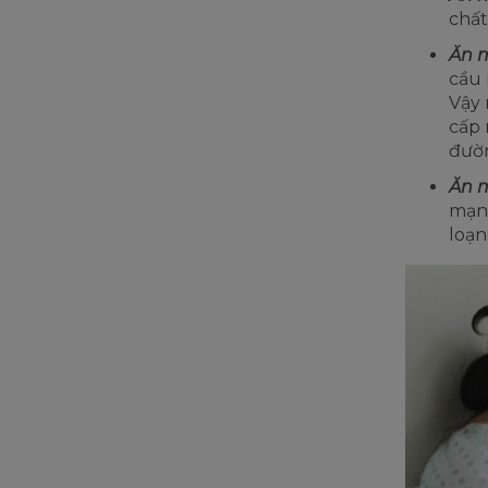
chất
Ăn m
cầu 
Vậy 
cấp 
đườn
Ăn m
mạnh
loạn