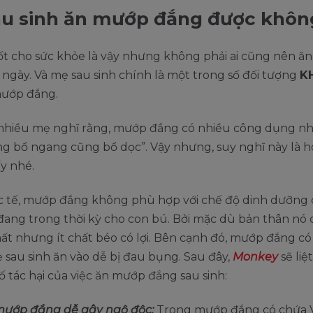
au sinh ăn mướp đắng được khôn
ốt cho sức khỏe là vậy nhưng không phải ai cũng nên ă
ngày. Và mẹ sau sinh chính là một trong số đối tượng
K
ướp đắng.
t nhiều mẹ nghĩ rằng, mướp đắng có nhiều công dụng nh
ng bổ ngang cũng bổ dọc”. Vậy nhưng, suy nghĩ này là 
ấy nhé.
c tế, mướp đắng không phù hợp với chế độ dinh dưỡng
 đang trong thời kỳ cho con bú. Bởi mặc dù bản thân nó 
t nhưng ít chất béo có lợi. Bên cạnh đó, mướp đắng có
sau sinh ăn vào dễ bị đau bụng. Sau đây,
Monkey
sẽ liệ
 tác hại của việc ăn mướp đắng sau sinh:
mướp đắng dễ gây ngộ độc:
Trong mướp đắng có chứa Vi