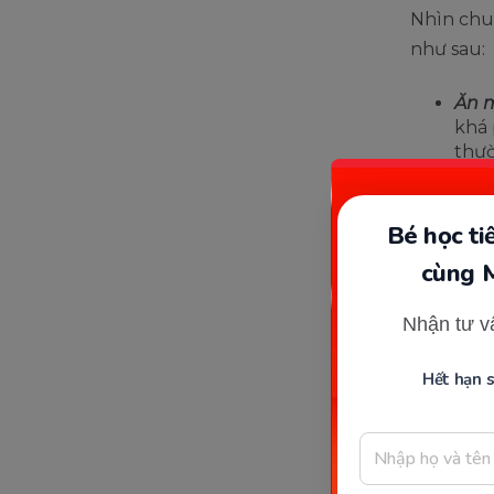
Nhìn chun
như sau:
Ăn m
khá 
thườ
lượn
vời 
ép 
Bé học t
Ăn m
cùng 
tron
cho 
Nhận tư v
mướp
ngoà
Hết hạn 
Ăn 
chứa
đang
Tốt như v