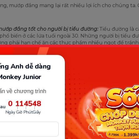
g, mướp đắng mang lại rất nhiều lợi ích cho chúng ta. 
ướp đắng tốt cho người bị tiểu đường:
Tiểu đường là 
phổ biến ở các lứa tuổi ngoài 30. Những người bị tiểu đ
ng phải hạn chế ăn các thực phẩm nhiều ngọt để tránh
g đường trong máu. Và tất nhiên, mướp đắng là giải ph
phải không nào. Những người bị tiểu đường có thể uống 
mướp đắng mỗi ngày để làm giảm lượng đường trong m
iếng Anh dễ dàng
ướp đắng tốt cho da:
Mướp đắng là một loại quả giàu v
Monkey Junior
g đó nhiều nhất là vitamin A và E. Đây là các loại vitamin 
da, có tác dụng tái tạo và kích thích sản sinh tế bào mới. 
ấn về chương trình
 đắng có tác dụng ngăn ngừa và trị liệu tốt đối với các
i da.
0
11
45
47
sau
mướp đắng bảo vệ sức khỏe của mắt:
Bên trong mướp 
Ngày
Giờ
Phút
Giây
 nhiều vitamin A, dưỡng chất tốt cho mắt. Vì vậy, nhữn
 gặp vấn đề sức khỏe mắt có thể cân nhắc sử dụng.
ậy, liệu
mẹ sau sinh ăn khổ qua được không
?