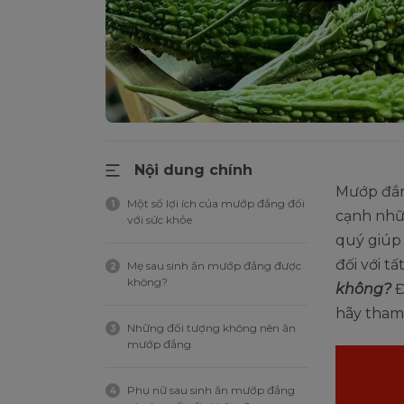
Nội dung chính
Mướp đắng
Một số lợi ích của mướp đắng đối
1
cạnh nhữn
với sức khỏe
quý giúp
đối với t
Mẹ sau sinh ăn mướp đắng được
2
không?
không?
Đ
hãy tham 
Những đối tượng không nên ăn
3
mướp đắng
Phụ nữ sau sinh ăn mướp đắng
4