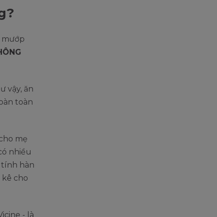
g?
n mướp
HÔNG
ư vậy, ăn
hoàn toàn
 cho mẹ
có nhiều
 tính hàn
t kê cho
cine - là