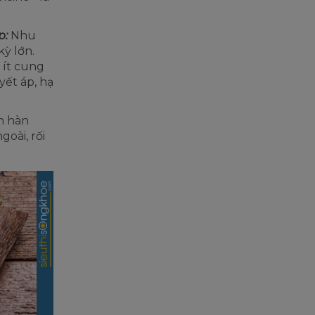
p:
Nhu
ỳ lớn.
 ít cung
yết áp, hạ
h hàn
goài, rối