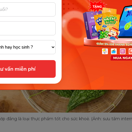
ư vấn miễn phí
p đắng là loại thực phẩm tốt cho sức khoẻ. (Ảnh: sưu tầm inter