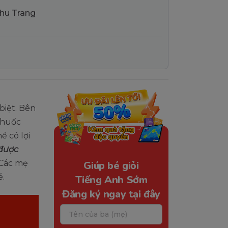
Thu Trang
biệt. Bên
thuốc
 có lợi
được
 Các mẹ
Giúp bé giỏi
é.
Tiếng Anh Sớm
Đăng ký ngay tại đây