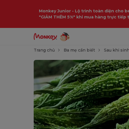
Monkey Junior - Lộ trình toàn diện cho bé
"GIẢM THÊM 5%" khi mua hàng trực tiếp 
Trang chủ
Ba mẹ cần biết
Sau khi sin