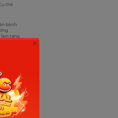
Cụ thể
căn bệnh
ường
 làm tăng
áp tuyệt
1 ly nước
áu.
itamin,
rất tốt
Ngoài ra,
 bệnh
đắng có
g bạn