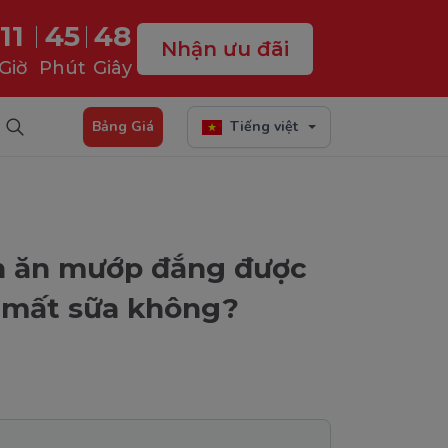
11
45
47
Nhận ưu đãi
Giờ
Phút
Giây
Bảng Giá
Tiếng việt
nh ăn mướp đắng được
 mất sữa không?