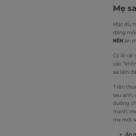
Mẹ s
Mặc dù t
đắng mỗi 
NÊN
ăn m
Có lẽ rấ
vào “khô
sai lầm đ
Trên thự
sau sinh,
dưỡng chấ
mạnh, mẹ 
mẹ một số
Ăn 