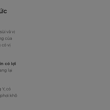
sức
ùi và vị
ắng của
 có vị
n có lợi
ng lại
 Y, có
 phơi khô