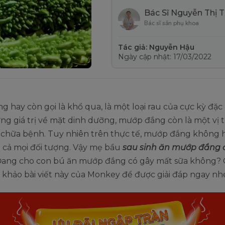
Bác Sĩ Nguyễn Thị 
Bác sĩ sản phụ khoa
Tác giả: Nguyễn Hậu
Ngày cập nhật: 17/03/2022
 hay còn gọi là khổ qua, là một loại rau của cực kỳ đặc 
g giá trị về mặt dinh dưỡng, mướp đắng còn là một vị 
 chữa bệnh. Tuy nhiên trên thực tế, mướp đắng không hề
ất cả mọi đối tượng. Vậy mẹ bầu
sau sinh ăn mướp đắng 
ang cho con bú ăn mướp đắng có gây mất sữa không?
khảo bài viết này của Monkey để được giải đáp ngay nh