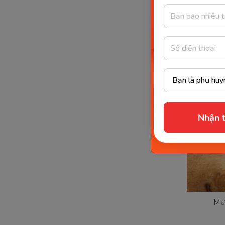
Nhận t
Mướ