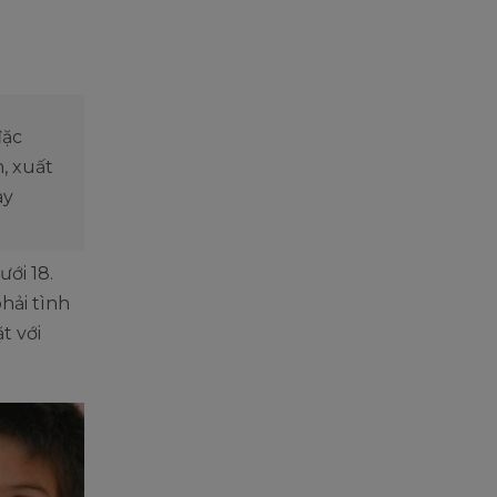
đặc
, xuất
ày
ưới 18.
hải tình
t với