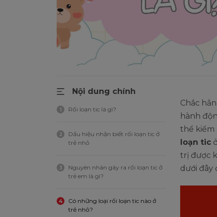
Nội dung chính
Chắc hẳn
Rối loạn tic là gì?
1
hành động
thể kiểm
Dấu hiệu nhận biết rối loạn tic ở
2
loạn tic
ở
trẻ nhỏ
trị được 
Nguyên nhân gây ra rối loạn tic ở
dưới đây 
3
trẻ em là gì?
Có những loại rối loạn tic nào ở
4
trẻ nhỏ?