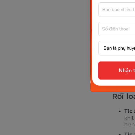
Rối l
Tic
đến 
mặt,
nhan
Tic
khác
Nhận t
dụ n
lần.
Rối l
Tic 
khịt
hiện
Tic