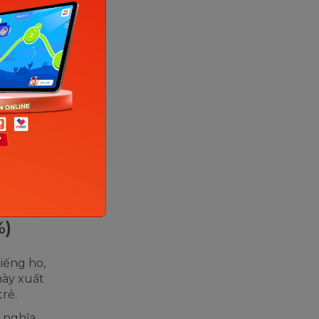
)
iên quan
t, nhăn
ộng xảy ra
u cử động
 định. Ví
 vật nhiều
%)
iếng ho,
này xuất
trẻ.
ô nghĩa