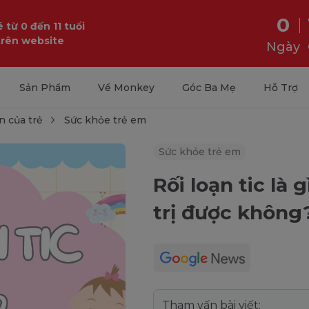
0
 từ 0 đến 11 tuổi
trên website
Ngày
Sản Phẩm
Về Monkey
Góc Ba Mẹ
Hỗ Trợ
n của trẻ
Sức khỏe trẻ em
Sức khỏe trẻ em
Rối loạn tic là g
trị được không
Tham vấn bài viết: