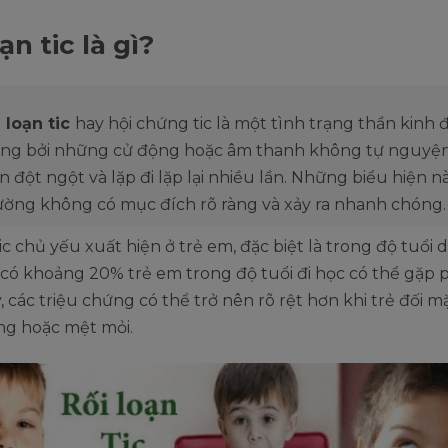
ạn tic là gì?
 loạn tic
hay hội chứng tic là một tình trạng thần kinh 
ưng bởi những cử động hoặc âm thanh không tự nguyện
n đột ngột và lặp đi lặp lại nhiều lần. Những biểu hiện n
ường không có mục đích rõ ràng và xảy ra nhanh chóng.
tic chủ yếu xuất hiện ở trẻ em, đặc biệt là trong độ tuổi d
 có khoảng 20% trẻ em trong độ tuổi đi học có thể gặp p
, các triệu chứng có thể trở nên rõ rệt hơn khi trẻ đối mặ
ng hoặc mệt mỏi.