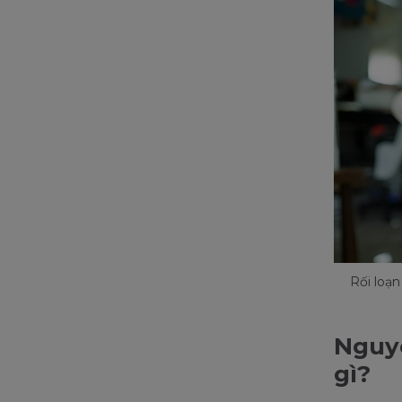
Rối loạn
Nguyê
gì?