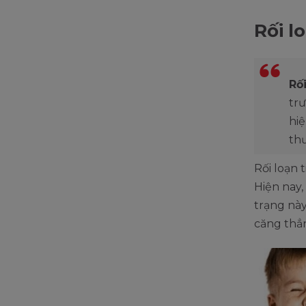
Rối lo
Rối
tr
hiệ
th
Rối loạn 
Hiện nay,
trạng này
căng thẳ