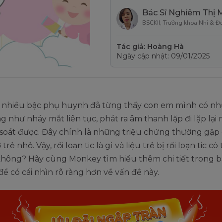
Bác Sĩ Nghiêm Thị 
BSCKII, Trưởng khoa Nhi & Đ
Tác giả: Hoàng Hà
Ngày cập nhật: 09/01/2025
 nhiều bậc phụ huynh đã từng thấy con em mình có n
 như nháy mắt liên tục, phát ra âm thanh lặp đi lặp lạ
 soát được. Đây chính là những triệu chứng thường gặp
 trẻ nhỏ. Vậy, rối loạn tic là gì và liệu trẻ bị rối loạn tic c
không? Hãy cùng Monkey tìm hiểu thêm chi tiết trong bà
để có cái nhìn rõ ràng hơn về vấn đề này.