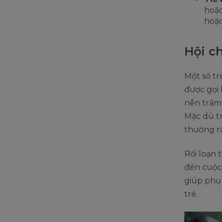
hoặc
hoặc
Hội c
Một số tr
được gọi 
nên trầm 
Mặc dù tr
thường rấ
Rối loạn 
đến cuộc 
giúp phụ 
trẻ.