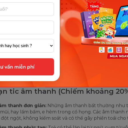
oạn tic vận động (Chiếm khoảng 80%
 vận động đơn giản:
Các cử động lặp đi lặp lại thường l
nhóm cơ mặt và cơ cổ, chẳng hạn như giật mắt, nháy mắ
 hoặc nhún vai, chun mũi, lắc đầu. Đây là những hành đ
h chóng và không thể kiểm soát.
 vận động phức tạp:
Các biểu hiện tic này kết hợp nhiề
 nhau và thường được thực hiện theo một trình tự nhất
ư vấn miễn phí
hư cắn môi, cắn lưỡi, đá chân liên tục hoặc chạm vào đồ
 Trẻ cũng có thể bắt chước hành động của người khác.
oạn tic âm thanh (Chiếm khoảng 20
âm thanh đơn giản:
Những âm thanh bất thường như t
 mũi, hay lẩm bẩm, e hèm trong cổ họng. Các âm thanh 
 đột ngột, không kiểm soát và có thể gây phiền toái cho 
 âm thanh phức tạp:
Trẻ có thể lặp lại từ ngữ, cụm từ v