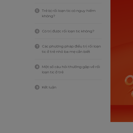
Trẻ bị rối loạn tic có nguy hiểm
5
không?
Có trị được rối loạn tic không?
6
Các phương pháp điều trị rối loạn
7
tic ở trẻ nhỏ ba mẹ cần biết
Một số câu hỏi thường gặp về rối
8
loạn tic ở trẻ
Kết luận
9