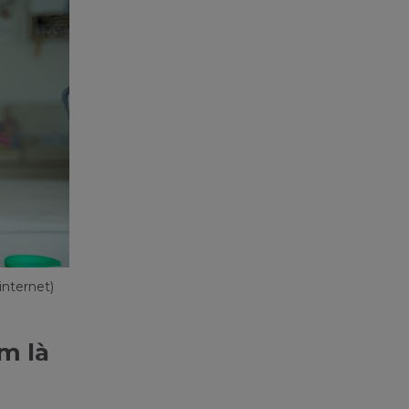
internet)
em là