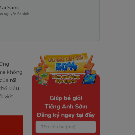
Mai Sang
ơn nguyên Sơ sinh
hững
i mà không
 của
rối
ó thể điều
i viết
Giúp bé giỏi
Tiếng Anh Sớm
Đăng ký ngay tại đây