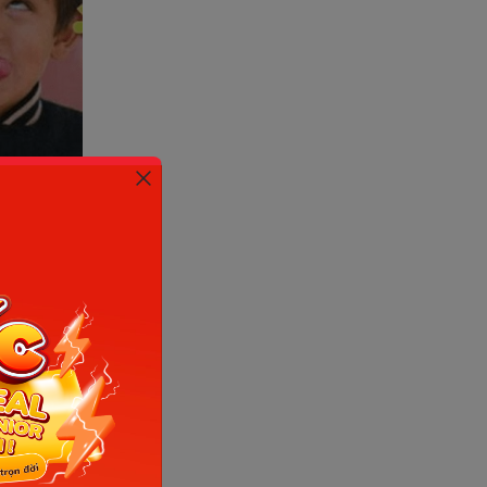
et)
hỏ
 phổ biến
ểu hiện
nh hai
giản đến