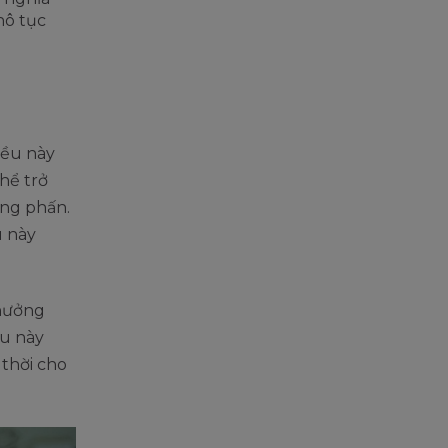
hô tục
iều này
thể trở
ưng phấn.
u này
 hưởng
ệu này
 thời cho