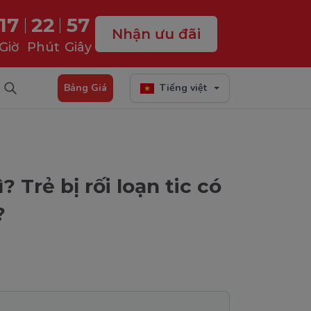
17
22
55
Nhận ưu đãi
Giờ
Phút
Giây
Bảng Giá
Tiếng việt
ì? Trẻ bị rối loạn tic có
?