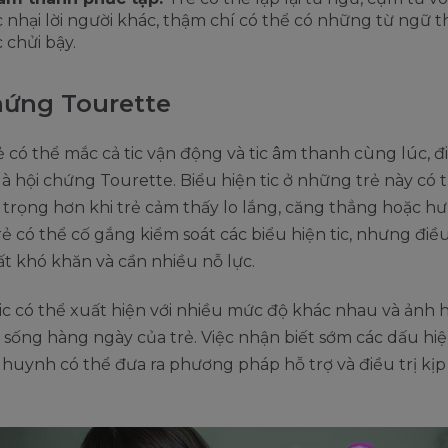
 nhại lời người khác, thậm chí có thể có những từ ngữ t
 chửi bậy.
hứng Tourette
ẻ có thể mắc cả tic vận động và tic âm thanh cùng lúc, đ
là hội chứng Tourette. Biểu hiện tic ở những trẻ này có 
trọng hơn khi trẻ cảm thấy lo lắng, căng thẳng hoặc h
ẻ có thể cố gắng kiểm soát các biểu hiện tic, nhưng điề
t khó khăn và cần nhiều nỗ lực.
tic có thể xuất hiện với nhiều mức độ khác nhau và ảnh
sống hàng ngày của trẻ. Việc nhận biết sớm các dấu hi
huynh có thể đưa ra phương pháp hỗ trợ và điều trị kịp