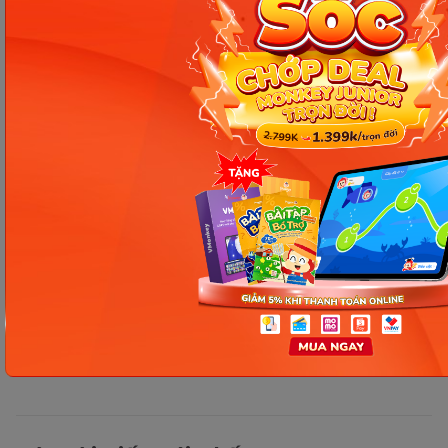
Chia sẻ ngay
Thông tin trong bài viết được tổng hợp nhằm
mục đích tham khảo và có thể thay đổi mà
không cần báo trước. Quý khách vui lòng
kiểm tra lại qua các kênh chính thức hoặc liên
hệ trực tiếp với đơn vị liên quan để nắm bắt
tình hình thực tế.