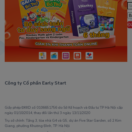
Đ
Công ty Cổ phần Early Start
1900 63 60 52
Giấy phép ĐKKD số 0106651756 do Sở Kế hoạch và Đầu tư TP Hà Nội cấp
ngày 01/10/2014, thay đổi lần thứ 3 ngày 13/11/2020
Trụ sở chính: Tầng 3, tòa nhà G4 và G5, dự án Five Star Garden, số 2 Kim
Giang, phường Khương Đình, TP. Hà Nội