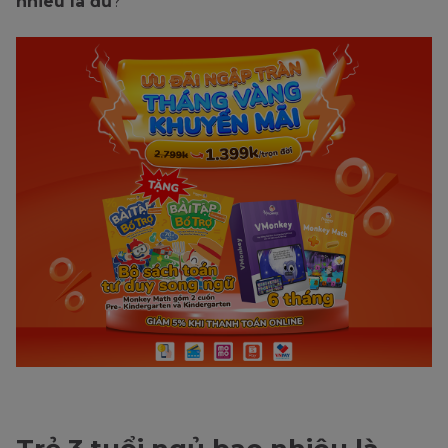
nhiêu là đủ
?