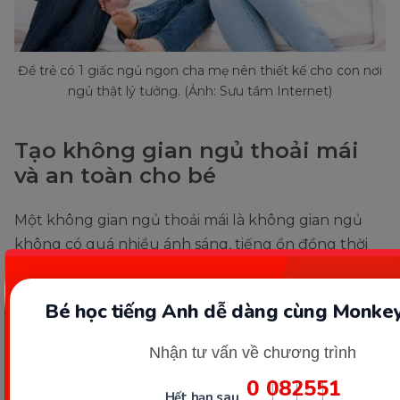
Để trẻ có 1 giấc ngủ ngon cha mẹ nên thiết kế cho con nơi
ngủ thật lý tưởng. (Ảnh: Sưu tầm Internet)
Tạo không gian ngủ thoải mái
và an toàn cho bé
Một không gian ngủ thoải mái là không gian ngủ
không có quá nhiều ánh sáng, tiếng ồn đồng thời
chăn ga, gối tạo được cảm giác êm ái. Khi có một
không gian lý tưởng còn sẽ dễ dàng đi vào giấc ngủ
Bé học tiếng Anh dễ dàng cùng Monkey
hơn.
Nhận tư vấn về chương trình
Không nên cho bé ăn quá nhiều
0
08
25
49
vào buổi tối
Hết hạn sau