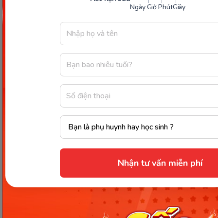
Ngày
Giờ
Phút
Giây
Thời gian bữa ăn nên cách giấc ngủ tối của con 2 giờ
đồng hồ. Nếu ăn hoặc uống quá no con sẽ có cảm
giác nặng bụng, khó ngủ và cũng không tốt cho hệ
tiêu hóa của trẻ.
Xem thêm:
Trẻ 5 tuổi ngủ nhiều có tốt
không? Nên ngủ bao nhiêu tiếng mỗi ngày
là đủ?
Hy vọng với những chia sẻ đến từ Monkey về vấn
đề
trẻ 3 tuổi cần ngủ bao nhiêu là đủ
? Cha mẹ đã
Nhận tư vấn miễn phí
có thêm cho mình những kiến thức để từ đó thiết
lập cho con một chế độ sinh hoạt lành mạnh trong
những năm tháng đầu đời.