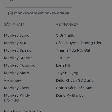
monkeycare@monkey.edu.vn
SẢN PHẨM
VỀ MONKEY
Monkey Junior
Giới Thiệu
Monkey ABC
Câu Chuyện Thương Hiệu
Monkey Speak
Thành Tựu Nổi Bật
Monkey Stories
Tin Tức
Monkey Tutoring
Liên Hệ
Monkey Math
Tuyển Dụng
VMonkey
Điều Khoản Sử Dụng
Monkey Class
Chính Sách Bảo Mật
Monkey Kindy
Đăng Ký Đại Lý
HỖ TRỢ
Kích Hoạt Tài Khoản