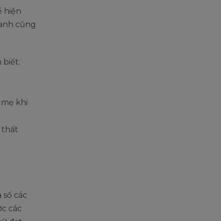
ể hiện
uanh cũng
biết:
 mẹ khi
 thất
 số các
ợc các