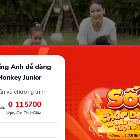
iếng Anh dễ dàng
Monkey Junior
ấn về chương trình
0
11
56
59
Cột mốc phát triển thể chất của bé gái 8 tuổi. (Ảnh: Internet)
sau
Ngày
Giờ
Phút
Giây
é gái 8 tuổi thì chiều cao nằm trong khoảng 112,4cm đến
ng đạt trung binh 25kg. Ngoài ra, trong độ tuổi này thì s
ểm soát cơ bắp rất quan trọng. Vì vậy bé gái 8 tuổi cần 