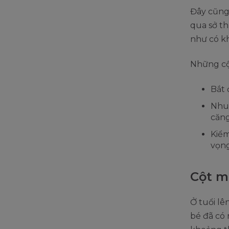
Đây cũng 
qua sở th
như có kh
Những cột
Bắt 
Nhu 
căng
Kiểm
vọng
Cột m
Ở tuổi lê
bé đã có 