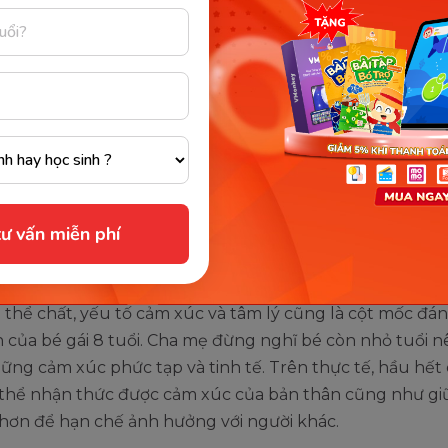
ờng xuyên để tăng cường sức khỏe.
t mốc phát triển thể chất mà cha mẹ nên biết:
năng kết hợp những kỹ năng vận động linh hoạt
luyện kỹ năng phối hợp
 soát được các cơ nhỏ cho những hoạt động sử dụng cá
, dụng cụ hay chơi nhạc cụ.
ư vấn miễn phí
ốc phát triển tâm lý, cảm xúc
thể chất, yếu tố cảm xúc và tâm lý cũng là cột mốc đá
n của bé gái 8 tuổi. Cha mẹ đừng nghĩ bé còn nhỏ tuổi 
ững cảm xúc phức tạp và tinh tế. Trên thực tế, hầu hết
ó thể nhận thức được cảm xúc của bản thân cũng như gi
 hơn để hạn chế ảnh hưởng với người khác.