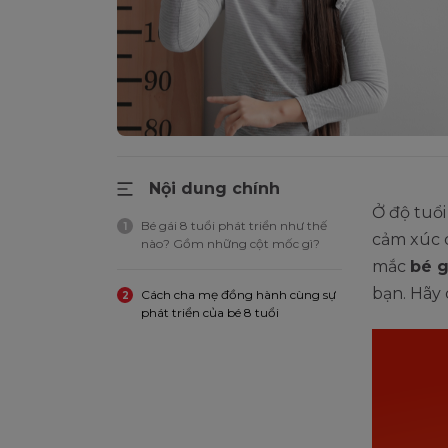
Nội dung chính
Ở độ tuổi
Bé gái 8 tuổi phát triển như thế
1
cảm xúc 
nào? Gồm những cột mốc gì?
mắc
bé g
bạn. Hãy 
Cách cha mẹ đồng hành cùng sự
2
phát triển của bé 8 tuổi