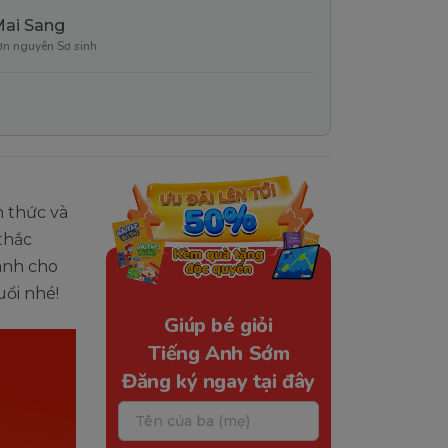
Mai Sang
ơn nguyên Sơ sinh
n thức và
thắc
dành cho
uổi nhé!
Giúp bé giỏi
Tiếng Anh Sớm
Đăng ký ngay tại đây