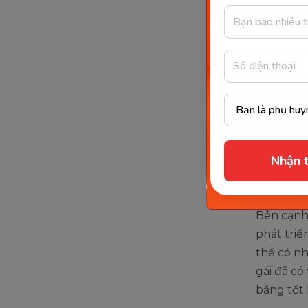
động thư
Những cộ
Khả 
Rèn 
Kiểm
dụng
Nhận t
Cột m
Bên cạnh 
phát triể
thể có nh
gái đã c
bằng tốt