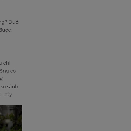
ông? Dưới
được:
u chí
ưỡng có
ải
 so sánh
i đây.