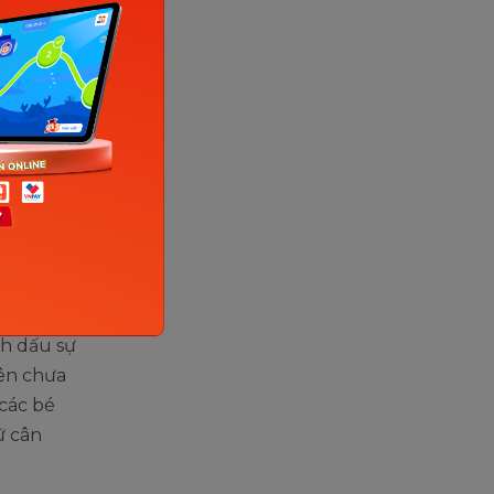
c vật
nh dấu sự
nên chưa
 các bé
ữ cân