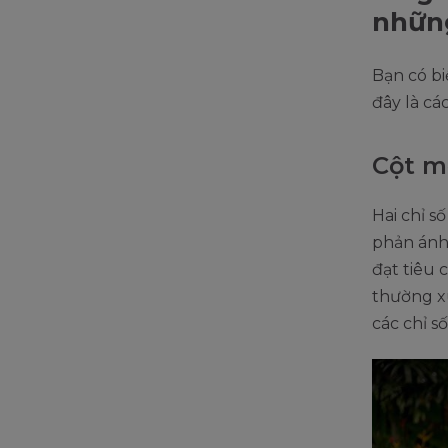
những
Bạn có bi
đây là cá
Cột m
Hai chỉ s
phản ánh
đạt tiêu 
thường xu
các chỉ s