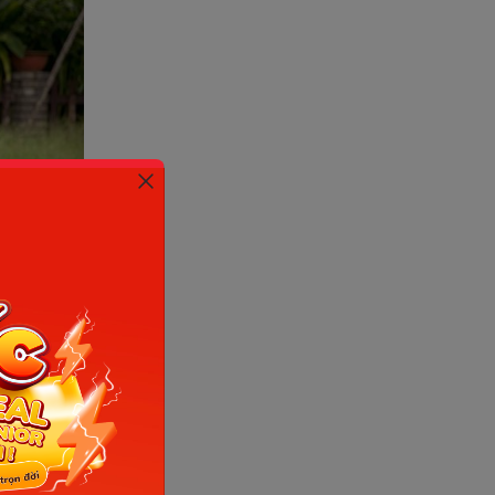
 134,9cm
ự phối
được vận