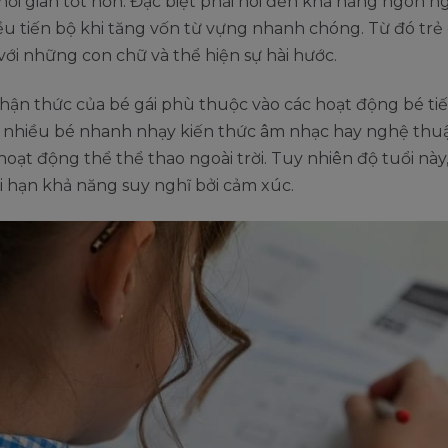
ời gian tốt hơn. Đặc biệt phải nói đến khả năng ngôn n
u tiến bộ khi tăng vốn từ vựng nhanh chóng. Từ đó trẻ
với những con chữ và thể hiện sự hài hước.
hận thức của bé gái phù thuộc vào các hoạt động bé ti
, nhiều bé nhanh nhạy kiến thức âm nhạc hay nghệ thuậ
hoạt động thể thể thao ngoài trời. Tuy nhiên độ tuổi này,
ới hạn khả năng suy nghĩ bởi cảm xúc.