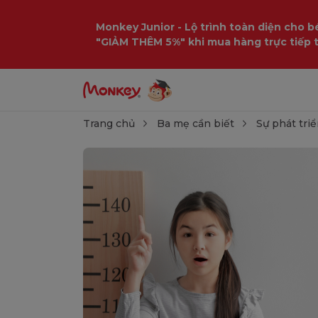
Monkey Junior - Lộ trình toàn diện cho bé
"GIẢM THÊM 5%" khi mua hàng trực tiếp 
Trang chủ
Ba mẹ cần biết
Sự phát triể