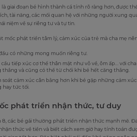
là giai đoạn bé hình thành cá tính rõ ràng hơn, được th
ích, tài năng, các mối quan hệ với những người xung q
ái niệm về sự riêng tư và tự tin.
 mốc phát triển tâm lý, cảm xúc của trẻ mà cha mẹ nên 
đầu có những mong muốn riêng tư.
cầu tiếp xúc cơ thể thân mật như vỗ về, ôm ấp… với cha
 thẳng và cũng có thể từ chối khi bé hết căng thẳng.
 soát cảm xúc cân bằng hơn khi bé gặp những cảm xúc
 hay tức tối.
ốc phát triển nhận thức, tư duy
n 8, các bé gái thường phát triển nhận thức mạnh mẽ. Đa
nhận thức về tiền và biết cách xem giờ hay tính toán đư