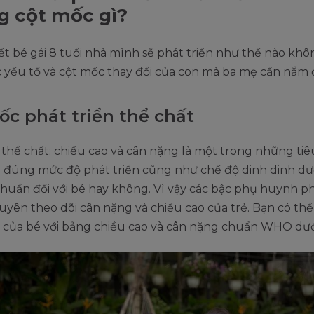
 cột mốc gì?
ết bé gái 8 tuổi nhà mình sẽ phát triển như thế nào kh
c yếu tố và cột mốc thay đổi của con mà ba mẹ cần nắm 
ốc phát triển thể chất
ố thể chất: chiều cao và cân nặng là một trong những tiê
 đúng mức độ phát triển cũng như chế độ dinh dinh d
chuẩn đối với bé hay không. Vì vậy các bậc phụ huynh ph
yên theo dõi cân nặng và chiều cao của trẻ. Bạn có thể
ố của bé với bảng chiều cao và cân nặng chuẩn WHO dướ