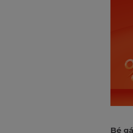
Bé gá