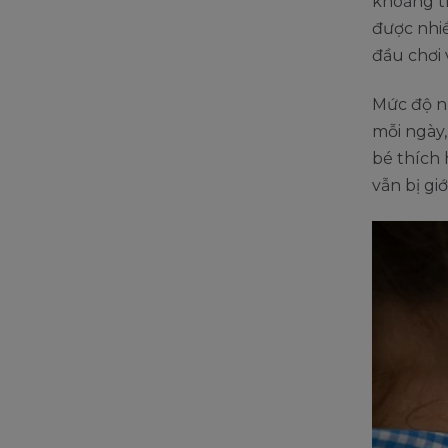
khoảng th
được nhiề
đầu chơi 
Mức độ n
mỗi ngày
bé thích 
vẫn bị gi