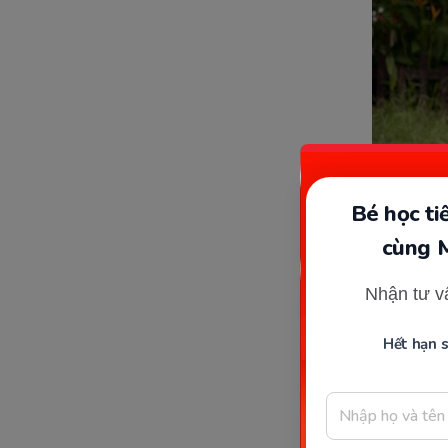
Bé học t
cùng 
Nhận tư v
Hết hạn 
Đối với b
và cân nặ
hợp và ki