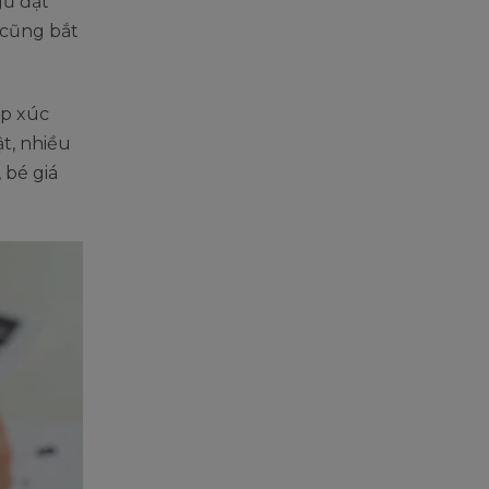
gữ đạt
 cũng bắt
ếp xúc
t, nhiều
 bé giá