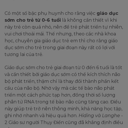
Có một số bậc phụ huynh cho rằng việc
giáo dục
sớm cho trẻ từ 0-6 tuổi
là không cần thiết vì khi
này trẻ còn quá nhỏ, nên để trẻ phát triển tự nhiên,
vui chơi thoải mái. Thế nhưng, theo các nhà khoa
học, chuyên gia giáo dục trẻ em thì cho rằng giáo
dục sớm cho trẻ trong giai đoạn này rất có lợi với
tương lai của trẻ.
Giáo dục sớm cho trẻ giai đoạn từ 0 đến 6 tuổi là tốt
và cần thiết bởi giáo dục sớm có thể kích thích não
bộ phát triển, thậm chí là thay đổi thành phần kết
cấu của não bộ. Nhờ vậy mà các tế bào não phát
triển một cách phức tạp hơn, đồng thời số lượng
phân tử RNA trong tế bào não cũng tăng cao. Điều
này giúp trẻ trở nên thông minh, khả năng học tập,
ghi nhớ nhanh và hiệu quả hơn.
Hiding và Langhe
-
2 Giáo sư người Thụy Điển cũng đã khẳng định điều