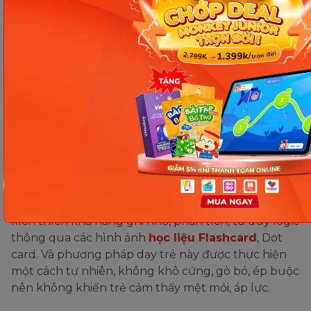
Glenn Doman là phương pháp giáo dục trẻ thông minh
sớm hiệu quả. (Ảnh: Sưu tầm Internet)
Khi áp dụng phương pháp giáo dục này, trẻ sẽ được
kích thích khả năng ghi nhớ, phân tích, tư duy logic
thông qua các hình ảnh
học liệu Flashcard
, Dot
card. Và phương pháp dạy trẻ này được thực hiện
một cách tự nhiên, không khô cứng, gò bó, ép buộc
nên không khiến trẻ cảm thấy mệt mỏi, áp lực.