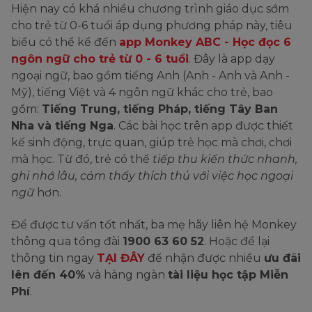
Hiện nay có khá nhiều chương trình giáo dục sớm
cho trẻ từ 0-6 tuổi áp dụng phương pháp này, tiêu
biểu có thể kể đến
app Monkey ABC - Học đọc 6
ngôn ngữ cho trẻ từ 0 - 6 tuổi
. Đây là app dạy
ngoại ngữ, bao gồm tiếng Anh (Anh - Anh và Anh -
Mỹ), tiếng Việt và 4 ngôn ngữ khác cho trẻ, bao
gồm:
Tiếng Trung, tiếng Pháp, tiếng Tây Ban
Nha và tiếng Nga
. Các bài học trên app được thiết
kế sinh động, trực quan, giúp trẻ học mà chơi, chơi
mà học. Từ đó, trẻ có thể
tiếp thu kiến thức nhanh,
ghi nhớ lâu, cảm thấy thích thú với việc học ngoại
ngữ
hơn.
Để được tư vấn tốt nhất, ba mẹ hãy liên hệ Monkey
thông qua tổng đài
1900 63 60 52
. Hoặc để lại
thông tin ngay
TẠI ĐÂY
để nhận được nhiều
ưu đãi
lên đến 40%
và hàng ngàn
tài liệu học tập Miễn
Phí
.