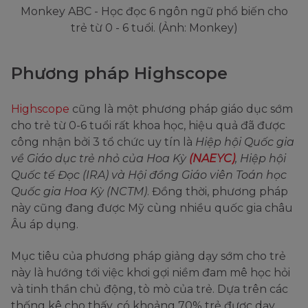
Monkey ABC - Học đọc 6 ngôn ngữ phổ biến cho
trẻ từ 0 - 6 tuổi. (Ảnh: Monkey)
Phương pháp Highscope
Highscope
cũng là một phương pháp giáo dục sớm
cho trẻ từ 0-6 tuổi rất khoa học, hiệu quả đã được
công nhận bởi 3 tổ chức uy tín là
Hiệp hội Quốc gia
về Giáo dục trẻ nhỏ của Hoa Kỳ
(NAEYC)
, Hiệp hội
Quốc tế Đọc (IRA) và Hội đồng Giáo viên Toán học
Quốc gia Hoa Kỳ (NCTM)
. Đồng thời, phương pháp
này cũng đang được Mỹ cùng nhiều quốc gia châu
Âu áp dụng.
Mục tiêu của phương pháp giảng dạy sớm cho trẻ
này là hướng tới việc khơi gợi niềm đam mê học hỏi
và tinh thần chủ động, tò mò của trẻ. Dựa trên các
thống kê cho thấy, có khoảng 70% trẻ được dạy