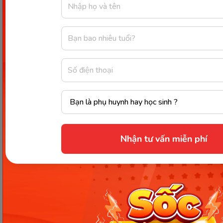
Phương pháp Glenn Doman
(tráo thẻ nhanh)
Glenn Doman
là phương pháp giáo dục sớm cho
trẻ được đặt tên theo chính tên của người sáng lập
-
Giáo sư Glenn Doman
. Ông vừa là một nhà vật lý
trị liệu, đồng thời cũng là người đã tham gia vào việc
sáng lập Viện thành tựu tiềm năng con người. Ông
cũng đã được chính phủ Brazil vinh danh vào năm
1966 nhờ những cống hiến của mình cho trẻ em
Nhận tư vấn miễn phí
trên toàn thế giới.
Giáo sư Glenn Doman đã dành nhiều năm để
nghiên cứu thành công phương pháp giáo dục
nuôi dạy trẻ sớm này. Hiện phương pháp đã được
ứng dụng rộng rãi trên
khoảng hơn 180 quốc
gia
.