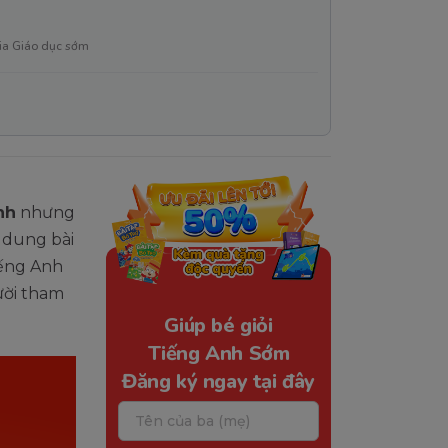
ia Giáo dục sớm
nh
nhưng
i dung bài
iếng Anh
ười tham
Giúp bé giỏi
Tiếng Anh Sớm
Đăng ký ngay tại đây