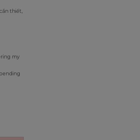
cần thiết,
dering my
y pending