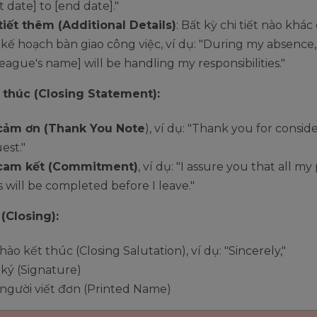
rt date] to [end date]."
tiết thêm (Additional Details)
: Bất kỳ chi tiết nào khác 
kế hoạch bàn giao công việc, ví dụ: "During my absence,
league's name] will be handling my responsibilities."
 thúc (Closing Statement):
 cảm ơn (Thank You Note
), ví dụ: "Thank you for consi
est."
 cam kết (Commitment)
, ví dụ: "I assure you that all m
s will be completed before I leave."
(Closing):
chào kết thúc (Closing Salutation), ví dụ: "Sincerely,"
ký (Signature)
người viết đơn (Printed Name)