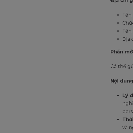
Địa chỉ 
Tên 
Chức
Tên
Địa 
Phần mở
Có thể g
Nội dung
Lý d
nghỉ
pers
Thời
và n