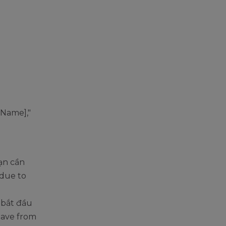
s Name],"
bạn cần
 due to
 bắt đầu
leave from