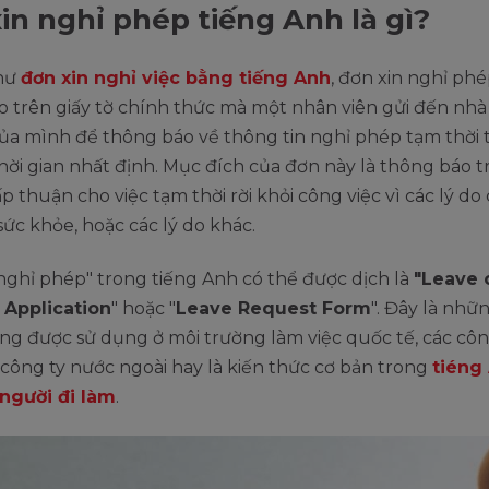
in nghỉ phép tiếng Anh là gì?
hư
đơn xin nghỉ việc bằng tiếng Anh
, đơn xin nghỉ phé
 trên giấy tờ chính thức mà một nhân viên gửi đến nhà 
ủa mình để thông báo về thông tin nghỉ phép tạm thời 
ời gian nhất định. Mục đích của đơn này là thông báo t
ấp thuận cho việc tạm thời rời khỏi công việc vì các lý do
 sức khỏe, hoặc các lý do khác.
nghỉ phép" trong tiếng Anh có thể được dịch là
"Leave 
Application
" hoặc "
Leave Request Form
". Đây là nh
g được sử dụng ở môi trường làm việc quốc tế, các côn
 công ty nước ngoài hay là kiến thức cơ bản trong
tiéng
 người đi làm
.