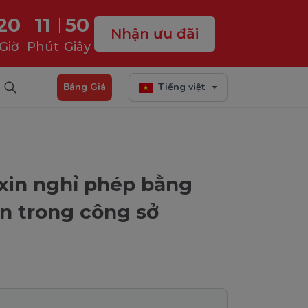
20
11
49
Nhận ưu đãi
Giờ
Phút
Giây
Bảng Giá
Tiếng việt
xin nghỉ phép bằng
n trong công sở