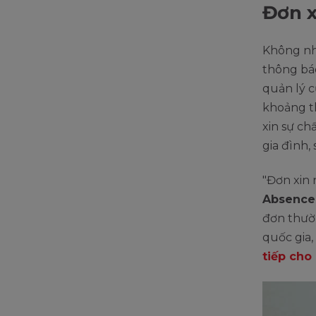
Đơn x
Không n
thông báo
quản lý c
khoảng th
xin sự ch
gia đình,
"Đơn xin 
Absence 
đơn thườn
quốc gia,
tiếp cho