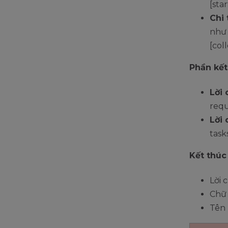
[sta
Chi 
như 
[col
Phần kết
Lời
requ
Lời
task
Kết thúc 
Lời 
Chữ 
Tên 