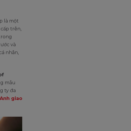
p là một
cấp trên,
trong
rước và
 cá nhân,
of
ững mẫu
g ty đa
 Anh giao