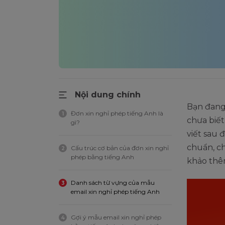
Nội dung chính
Bạn đang
Đơn xin nghỉ phép tiếng Anh là
1
chưa biết
gì?
viết sau 
chuẩn, c
Cấu trúc cơ bản của đơn xin nghỉ
2
phép bằng tiếng Anh
khảo thê
Danh sách từ vựng của mẫu
3
email xin nghỉ phép tiếng Anh
Gợi ý mẫu email xin nghỉ phép
4