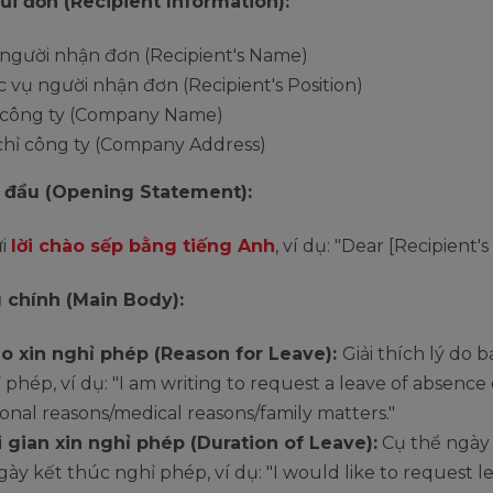
gửi đơn (Recipient Information):
người nhận đơn (Recipient's Name)
 vụ người nhận đơn (Recipient's Position)
 công ty (Company Name)
chỉ công ty (Company Address)
 đầu (Opening Statement):
ửi
lời chào sếp bằng tiếng Anh
, ví dụ: "Dear [Recipient'
 chính (Main Body):
o xin nghỉ phép (Reason for Leave):
Giải thích lý do 
 phép, ví dụ: "I am writing to request a leave of absence
onal reasons/medical reasons/family matters."
 gian xin nghỉ phép (Duration of Leave):
Cụ thể ngày
gày kết thúc nghỉ phép, ví dụ: "I would like to request 