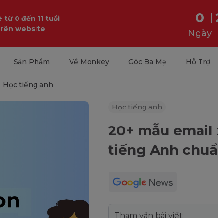
0
 từ 0 đến 11 tuổi
trên website
Ngày
Sản Phẩm
Về Monkey
Góc Ba Mẹ
Hỗ Trợ
Học tiếng anh
Học tiếng anh
20+ mẫu email 
tiếng Anh chuẩ
Tham vấn bài viết: