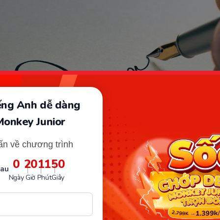
iếng Anh dễ dàng
Monkey Junior
ấn về chương trình
0
20
11
49
sau
Ngày
Giờ
Phút
Giây
ghỉ phép là văn bản thông báo xin nghỉ làm một thời gian nhất đị
trên. (Ảnh: Sưu tầm internet)