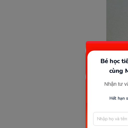
Bé học t
cùng 
Nhận tư v
Hết hạn 
Đơn xin n