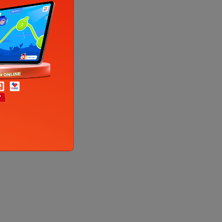
p
úc cơ bản