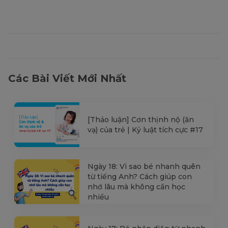
Các Bài Viết Mới Nhất
[Thảo luận] Cơn thịnh nộ (ăn
vạ) của trẻ | Kỷ luật tích cực #17
Ngày 18: Vì sao bé nhanh quên
từ tiếng Anh? Cách giúp con
nhớ lâu mà không cần học
nhiều