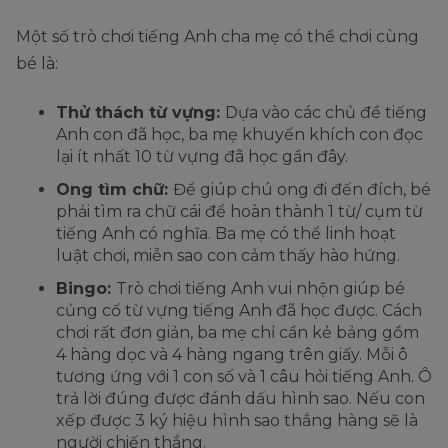
Một số trò chơi tiếng Anh cha mẹ có thể chơi cùng
bé là:
Thử thách từ vựng:
Dựa vào các chủ đề tiếng
Anh con đã học, ba mẹ khuyến khích con đọc
lại ít nhất 10 từ vựng đã học gần đây.
Ong tìm chữ:
Để giúp chú ong đi đến đích, bé
phải tìm ra chữ cái để hoàn thành 1 từ/ cụm từ
tiếng Anh có nghĩa. Ba mẹ có thể linh hoạt
luật chơi, miễn sao con cảm thấy hào hứng.
Bingo:
Trò chơi tiếng Anh vui nhộn giúp bé
củng cố từ vựng tiếng Anh đã học được. Cách
chơi rất đơn giản, ba mẹ chỉ cần kẻ bảng gồm
4 hàng dọc và 4 hàng ngang trên giấy. Mỗi ô
tương ứng với 1 con số và 1 câu hỏi tiếng Anh. Ô
trả lời đúng được đánh dấu hình sao. Nếu con
xếp được 3 ký hiệu hình sao thẳng hàng sẽ là
người chiến thắng.