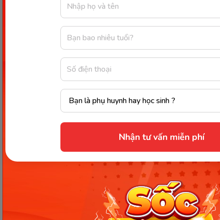
thức học này không chỉ giúp ba mẹ tiết kiệm chi
phí mà còn giúp con vừa học vừa chơi với những
game giáo dục tương tác đa dạng. Một trong
những ứng dụng mà ba mẹ không thể bỏ qua
chính là
Monkey Junior
. Đây là chương trình học
được thiết kế dành riêng cho trẻ từ
0 - 11 tuổi
, giúp
bé tiếp cận tiếng Anh một cách tự nhiên, hứng thú
và hiệu quả ngay từ nhỏ.
Vì sao Monkey Junior là giải pháp
Nhận tư vấn miễn phí
lý tưởng?
Lộ trình cá nhân hóa
, phù hợp với từng độ
tuổi và khả năng tiếp thu của bé.
Phát triển đầy đủ 4 kỹ năng
: Nghe - Nói - Đọc
- Viết, giúp bé sử dụng tiếng Anh thành thạo