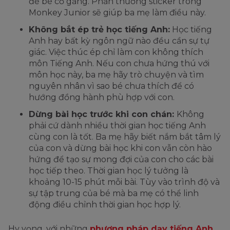
để bé cố gắng. Phần thưởng sticker trong
Monkey Junior sẽ giúp ba mẹ làm điều này.
Không bắt ép trẻ học tiếng Anh:
Học tiếng
Anh hay bất kỳ ngôn ngữ nào đều cần sự tự
giác. Việc thúc ép chỉ làm con không thích
môn Tiếng Anh. Nếu con chưa hứng thú với
môn học này, ba mẹ hãy trò chuyện và tìm
nguyên nhân vì sao bé chưa thích để có
hướng đồng hành phù hợp với con.
Dừng bài học trước khi con chán:
Không
phải cứ dành nhiều thời gian học tiếng Anh
cùng con là tốt. Ba mẹ hãy biết nắm bắt tâm lý
của con và dừng bài học khi con vẫn còn hào
hứng để tạo sự mong đợi của con cho các bài
học tiếp theo. Thời gian học lý tưởng là
khoảng 10-15 phút mỗi bài. Tùy vào trình độ và
sự tập trung của bé mà ba mẹ có thể linh
động điều chỉnh thời gian học hợp lý.
Hy vọng, với những
phương pháp dạy tiếng Anh