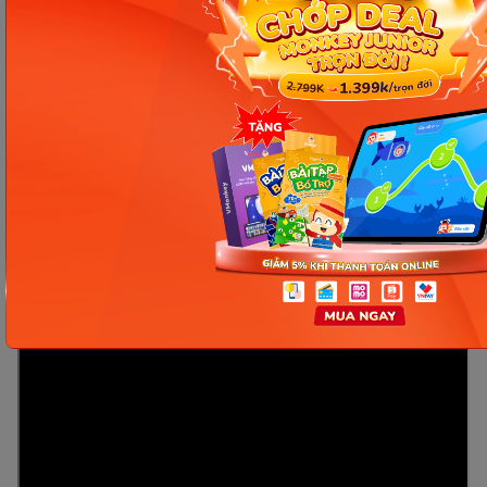
như ngôn ngữ thứ hai.
Phương pháp giáo dục sớm tiên tiến
: Glenn
Doman, Phonics, Trực quan đa giác quan giúp
bé học nhanh, nhớ lâu.
Kho nội dung phong phú
, hàng ngàn bài học
sinh động với hình ảnh, âm thanh giúp bé
hứng thú khi học.
Không gò bó thời gian
, ba mẹ có thể linh
hoạt sắp xếp để bé học bất cứ khi nào.