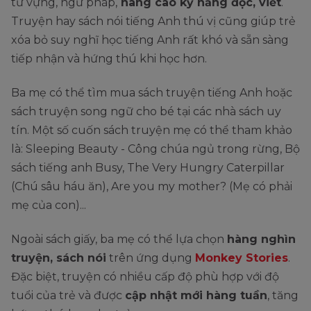
từ vựng, ngữ pháp,
nâng cao kỹ năng đọc, viết
.
Truyện hay sách nói tiếng Anh thú vị cũng giúp trẻ
xóa bỏ suy nghĩ học tiếng Anh rất khó và sẵn sàng
tiếp nhận và hứng thú khi học hơn.
Ba mẹ có thể tìm mua sách truyện tiếng Anh hoặc
sách truyện song ngữ cho bé tại các nhà sách uy
tín. Một số cuốn sách truyện mẹ có thể tham khảo
là: Sleeping Beauty - Công chúa ngủ trong rừng, Bộ
sách tiếng anh Busy, The Very Hungry Caterpillar
(Chú sâu háu ăn), Are you my mother? (Mẹ có phải
mẹ của con)...
Ngoài sách giấy, ba mẹ có thể lựa chọn
hàng nghìn
truyện, sách nói
trên ứng dụng
Monkey Stories
.
Đặc biệt, truyện có nhiều cấp độ phù hợp với độ
tuổi của trẻ và được
cập nhật mới hàng tuần
, tăng