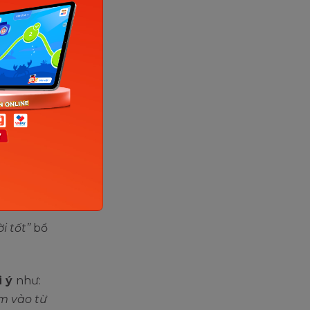
 ngay sau
h chất,
gữ được
m từ hay
i tốt”
bổ
i ý
như:
êm vào từ