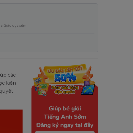
ia Giáo dục sớm
iúp các
ọc kiến
 quyết
Giúp bé giỏi
Tiếng Anh Sớm
Đăng ký ngay tại đây