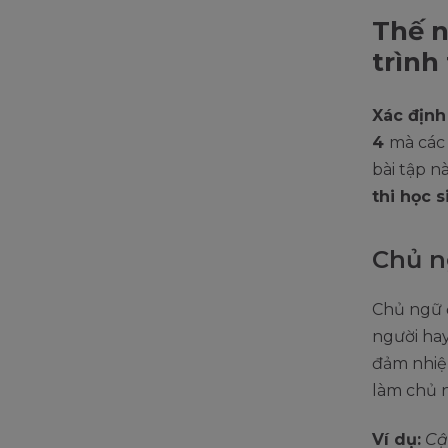
Thế n
trình
Xác định
4
mà các
bài tập n
thi học s
Chủ n
Chủ ngữ 
người hay
đảm nhiệ
làm chủ 
Ví dụ:
Cậ