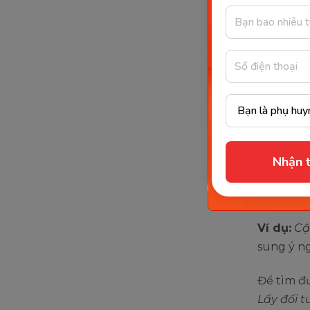
Vị ngữ
Vị ngữ c
chủ ngữ,
bản chất,
nhắc đến
Nhận t
Cũng tươ
là một c
Ví dụ:
Cậ
sung ý n
Để tìm đư
Lấy đối 