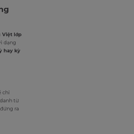
ơng
 Việt lớp
vì dạng
kỳ hay kỳ
 chỉ
 danh từ
 đứng ra