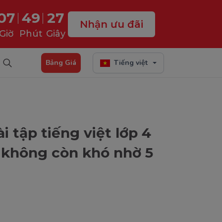
07
49
26
Nhận ưu đãi
Giờ
Phút
Giây
Bảng Giá
Tiếng việt
i tập tiếng việt lớp 4
 không còn khó nhờ 5