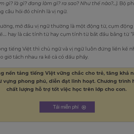
àm gì? là gì? đang làm gì? ra sao? Như thế nào?...).
Bộ phậ
 câu hỏi đó chính là vị ngữ.
ường, mở đầu vị ngữ thường là một động từ, cụm động
ẽ….
hay là các tính từ hay cụm tính từ bắt đầu bằng từ
“l
ong tiếng Việt thì chủ ngữ và vị ngữ luôn đứng liền kề 
 giờ tách nhau ra kể cả có dấu phẩy.
g nền tảng tiếng Việt vững chắc cho trẻ, tăng khả 
từ vựng phong phú, diễn đạt linh hoạt. Chương trình 
chất lượng hỗ trợ tốt việc học trên lớp cho con.