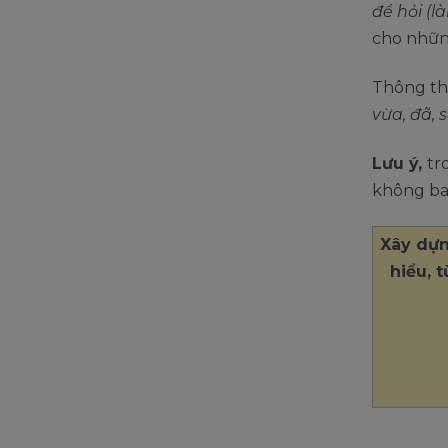
để hỏi (l
cho những
Thông th
vừa, đã, s
Lưu ý,
tr
không bao
Xây dựn
hiểu, 