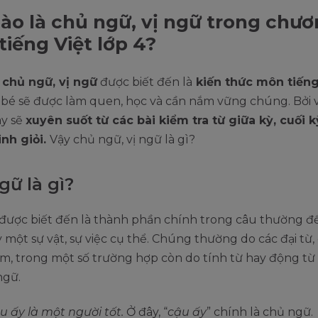
ào là chủ ngữ, vị ngữ trong chư
 tiếng Việt lớp 4?
 chủ ngữ, vị ngữ
được biết đến là
kiến thức môn tiếng
 bé sẽ được làm quen, học và cần nắm vững chúng. Bởi 
ày sẽ
xuyên suốt từ các bài kiểm tra từ giữa kỳ, cuối 
inh giỏi.
Vậy chủ ngữ, vị ngữ là gì?
gữ là gì?
được biết đến là thành phần chính trong câu thường để
 một sự vật, sự việc cụ thể. Chúng thường do các đại từ,
m, trong một số trường hợp còn do tính từ hay động từ
ngữ.
u ấy là một người tốt.
Ở đây, “
cậu ấy
” chính là chủ ngữ.