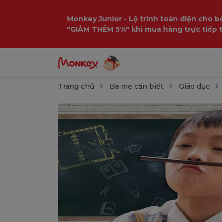
Monkey Junior - Lộ trình toàn diện cho bé
"GIẢM THÊM 5%" khi mua hàng trực tiếp 
Trang chủ
Ba mẹ cần biết
Giáo dục