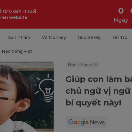
0
 từ 0 đến 11 tuổi
trên website
Ngày
Sản Phẩm
Về Monkey
Góc Ba Mẹ
Hỗ Trợ
Học tiếng việt
Học tiếng việt
Giúp con làm bà
chủ ngữ vị ngữ
bí quyết này!