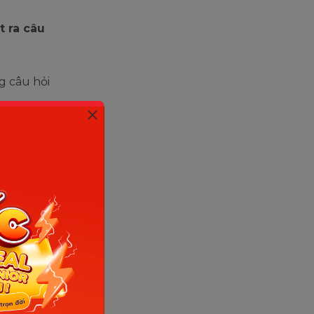
t ra câu
 câu hỏi
ối tượng
 là
“đối