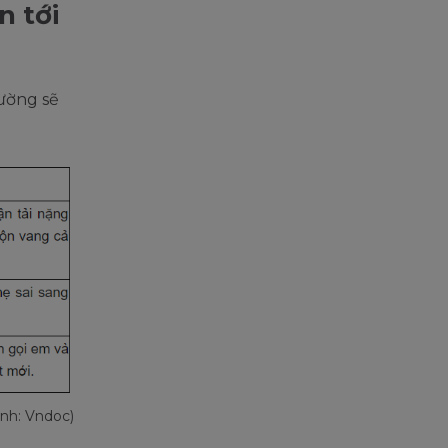
n tới
hường sẽ
Ảnh: Vndoc)