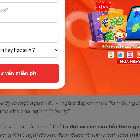
Đặc điểm chủ ngữ, vị ngữ trong câu. (Ảnh: Lamsao.vn)
 là gì?
ũng là một thành phần chính trong câu thường sẽ đứng
 chúng thường dùng để nêu rõ đặc điểm, hoạt động, tín
 trạng thái của sự vật, sự việc, con người chính là chủ n
 trong câu.
ư vấn miễn phí
ng tự như chủ ngữ, vị ngữ thường có thể là
một từ, cụ
ụm chủ vị.
u ấy là một người tốt
, vị ngữ ở đây chính là
“là một ngườ
ghĩa cho chủ ngữ là
“cậu ấy”.
ợc vị ngữ, các em có thể tự
đặt ra các câu hỏi theo gợ
tượng (Chủ ngữ) đã xác định được rồi tiến hành dán th