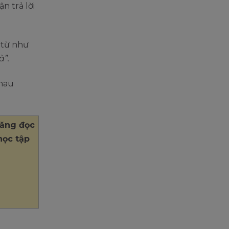
n trả lời
 từ như
à”.
nhau
năng đọc
học tập