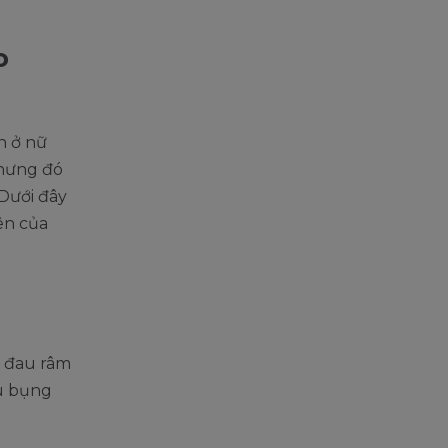
o
n ở nữ
nhưng đó
Dưới đây
ên của
c đau râm
au bụng