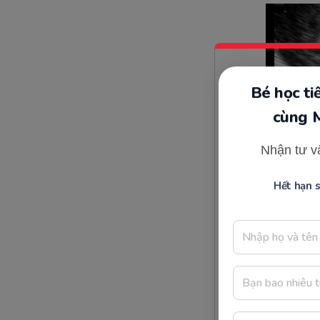
Bé học t
cùng 
Nhận tư v
Hết hạn 
Thai 