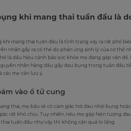
ụng khi mang thai tuần đầu là d
khi mang thai tuần đầu là tình trạng xảy ra rất phổ biế
yên nhân gây ra có thể do phản ứng sinh lý của cơ thể 
hể là dấu hiệu cảnh báo sức khỏe mẹ đang gặp vấn đề. 
 nguyên nhân hàng đầu gây đau bụng trong tuần đầu ti
à các mẹ cần lưu ý.
bám vào ổ tử cung
ang thai, mẹ bầu sẽ có cảm giác hơi đau nhói bụng hoặ
giác rất khó chịu. Tuy nhiên, nếu mẹ gặp hiện tượng đ
thai tuần đầu như vậy thì không cần quá lo lắng.