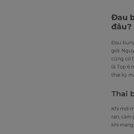
Đau b
đâu?
Đau bụng 
giới. Ngu
cũng có t
là Top 6
thai kỳ m
Thai 
Khi mới m
ran, cảm 
khi mang 