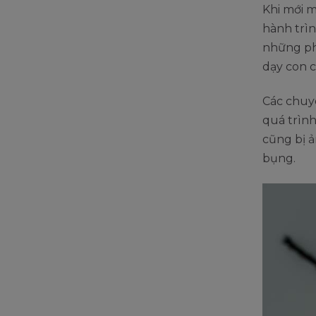
Khi mới m
hành trìn
những ph
dạy con c
Các chuyê
quá trình
cũng bị 
bụng.