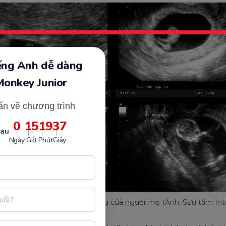
iếng Anh dễ dàng
Monkey Junior
ấn về chương trình
0
15
19
35
sau
Ngày
Giờ
Phút
Giây
nhi làm tổ trong buồng tử cung của người mẹ. (Ảnh: Sưu tầm Int