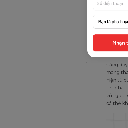
Bởi đó là
trình làm
buồng tử
chỉ kéo d
cũng gặp
Căng 
Căng dây
Nhận t
mang thai
hiện tử c
nhi phát 
vùng da 
có thể kh