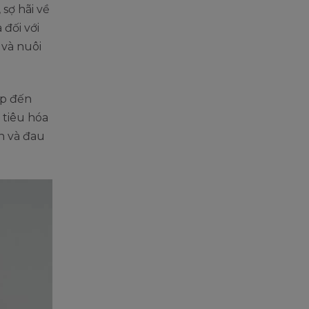
sợ hãi về
 đối với
và nuôi
ếp đến
 tiêu hóa
n và đau