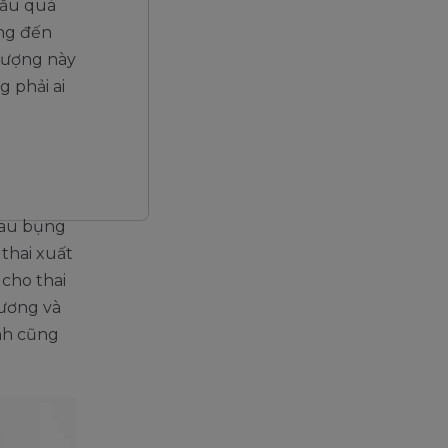
đầu quá
ộng đến
tượng này
 phải ai
đau bụng
thai xuất
 cho thai
xương và
nh cũng