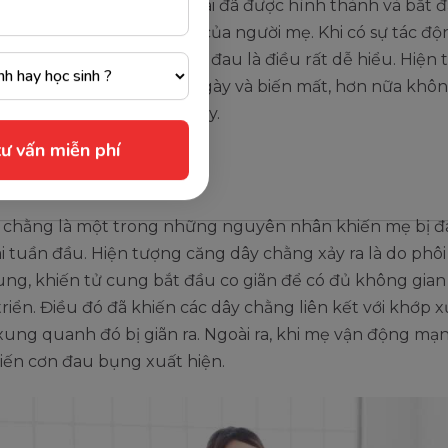
 dấu hiệu cho thấy phôi thai đã được hình thành và bắt 
 tổ trong buồng tử cung của người mẹ. Khi có sự tác đ
 cung, bụng mẹ cảm thấy đau là điều rất dễ hiểu. Hiện 
ài trong khoảng một vài ngày và biến mất, hơn nữa không
 triệu chứng đau bụng này.
dây chằng
 chằng là một trong những nguyên nhân khiến mẹ bị 
ư vấn miễn phí
 tuần đầu. Hiện tượng căng dây chằng xảy ra là do phôi 
ung, khiến tử cung bắt đầu co giãn để có đủ không gian
triển. Điều đó đã khiến các dây chằng liên kết với khớp 
xung quanh đó bị giãn ra. Ngoài ra, khi mẹ vận động mạ
iến cơn đau bụng xuất hiện.