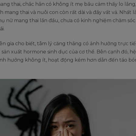
ang thai, chắc hẳn có không ít mẹ bầu cảm thấy lo lắng, 
h mang thai và nuôi con còn rất dài và đầy vất vả. Nhất là
ụ nữ mang thai lần đầu, chưa có kinh nghiệm chăm sóc 
ái.
n gia cho biết, tâm lý căng thẳng có ảnh hưởng trực ti
 sản xuất hormone sinh dục của cơ thể. Bên cạnh đó, hệ
ảnh hưởng không ít, hoạt động kém hơn dẫn đến táo bó