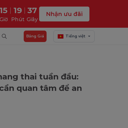
15
19
35
Nhận ưu đãi
Giờ
Phút
Giây
Bảng Giá
Tiếng việt
ang thai tuần đầu:
cần quan tâm để an