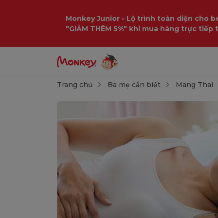
Monkey Junior - Lộ trình toàn diện cho bé
"GIẢM THÊM 5%" khi mua hàng trực tiếp 
Trang chủ
Ba mẹ cần biết
Mang Thai