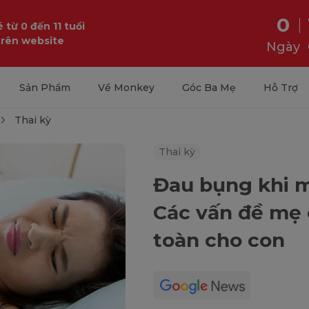
0
 từ 0 đến 11 tuổi
trên website
Ngày
Sản Phẩm
Về Monkey
Góc Ba Mẹ
Hỗ Trợ
Thai kỳ
Thai kỳ
Đau bụng khi m
Các vấn đề mẹ 
toàn cho con