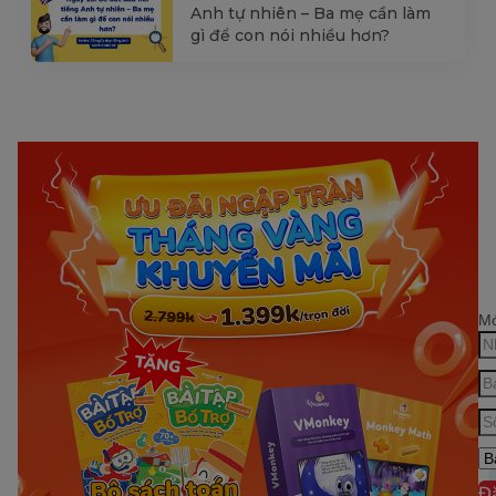
Anh tự nhiên – Ba mẹ cần làm
gì để con nói nhiều hơn?
Mớ
Đ