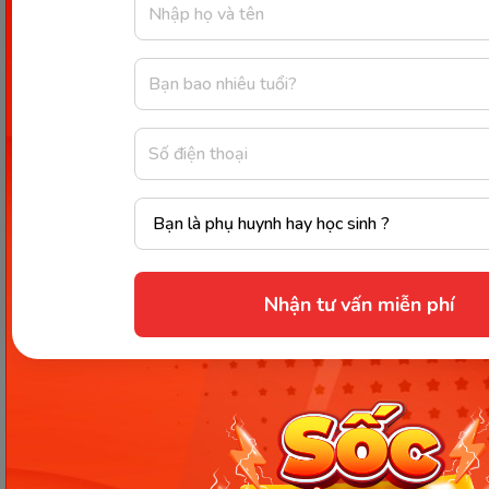
vậy, nếu mẹ ăn giảm cân, cần xác định rõ nhu cầu
của cơ thể mình và nhu cầu dinh dưỡng của bé.
Nhờ đó, việc ăn giảm cân sẽ đảm bảo hơn đối với sức
khỏe của cả mẹ và bé.
Không ăn các thực phẩm chứa
chất kích thích
Các thực phẩm có chứa chất kích thích vừa gây hại
cho sức khỏe mẹ và bé, vừa khiến mẹ dễ tăng cân.
Nhận tư vấn miễn phí
Bởi vì vậy, trong quá trình thực hiện chế độ ăn giảm
cân, mẹ tuyệt đối không sử dụng đồ ăn, đồ uống có
chứa chất kích thích, gây ức chế thần kinh. Cụ thể,
một số thực phẩm mẹ nên tránh gồm: bia, rượu, cà
phê, socola,..