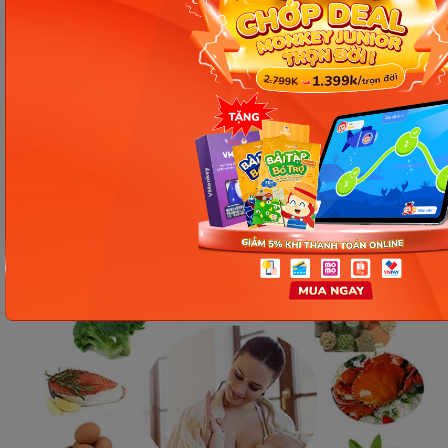
Chia các bữa ăn thành nhiều
bữa nhỏ
Một trong những cách giúp cung cấp đủ dưỡng
chất cho mẹ sau sinh là chia nhỏ các bữa ăn. Cách
làm này sẽ khiến mẹ có thể hấp thụ được dinh
dưỡng, vừa giảm cảm giác đói, thèm ăn trong suốt
một ngày. Vì thế, đây là cách giảm cân khá hiệu quả
mẹ có thể tham khảo.