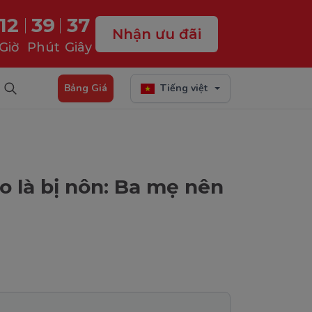
12
39
36
Nhận ưu đãi
Giờ
Phút
Giây
Bảng Giá
Tiếng việt
ào là bị nôn: Ba mẹ nên