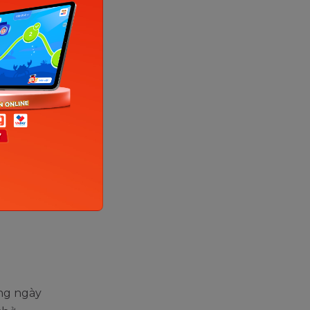
hả năng
hẩm bẩn
 sinh
g tiêu
àng ngày