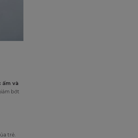
)
c ấm và
giảm bớt
ủa trẻ.