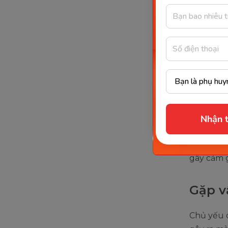
Bé bị
Nếu trẻ b
cao con
b
ăn phải, 
Nhiễm
Nhận t
Tác nhân
hoặc do v
gây cảm 
Gặp v
Chủ yếu d