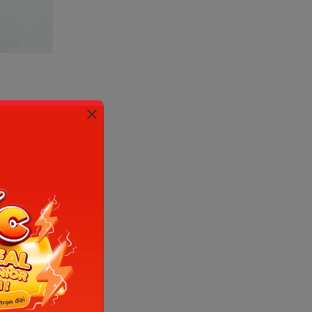
ảy ngay
ình trạng
 quan đến
 sau khi
hương dạ
thắt dẫn