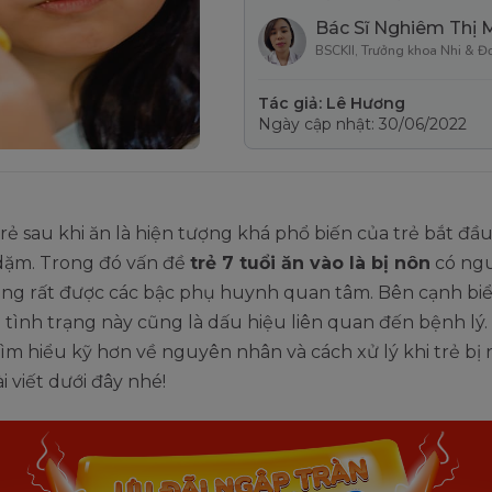
Bác Sĩ Nghiêm Thị 
BSCKII, Trưởng khoa Nhi & Đ
Tác giả: Lê Hương
Ngày cập nhật: 30/06/2022
trẻ sau khi ăn là hiện tượng khá phổ biến của trẻ bắt đầu 
dặm. Trong đó vấn đề
trẻ 7 tuổi ăn vào là bị nôn
có ng
ng rất được các bậc phụ huynh quan tâm. Bên cạnh biể
hì tình trạng này cũng là dấu hiệu liên quan đến bệnh lý
m hiểu kỹ hơn về nguyên nhân và cách xử lý khi trẻ bị 
i viết dưới đây nhé!