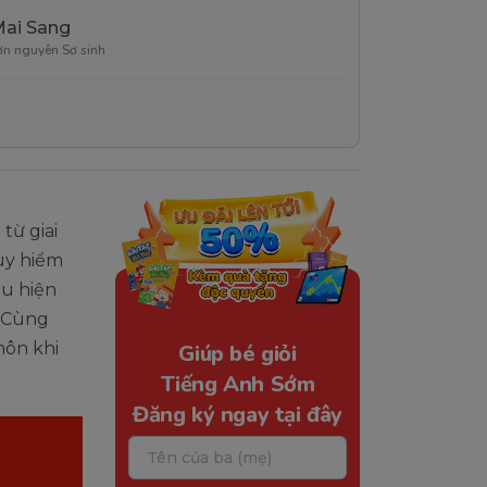
Mai Sang
ơn nguyên Sơ sinh
từ giai
uy hiểm
u hiện
. Cùng
nôn khi
Giúp bé giỏi
Tiếng Anh Sớm
Đăng ký ngay tại đây