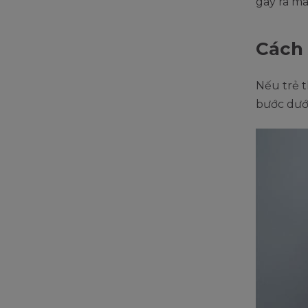
gây ra m
Cách 
Nếu trẻ 
bước dưới