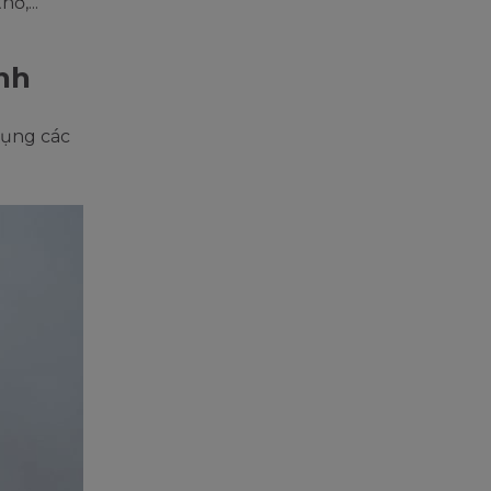
hở,...
anh
dụng các