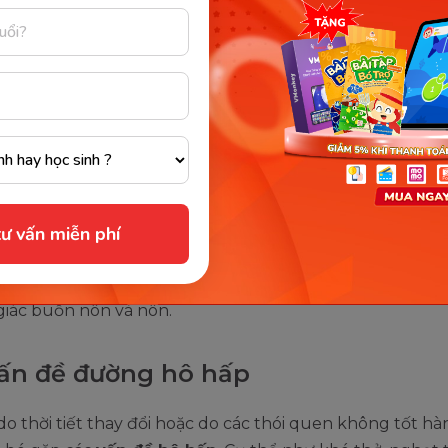
 ngộ độc thực phẩm
ị nôn liên tục nhưng không bị sốt, không mệt mỏi thì k
ị ngộ độc thực phẩm
. Sau khi nôn hết toàn bộ thực p
tình trạng nôn ói sẽ giảm dần.
 trùng tiêu hoá
ư vấn miễn phí
 gây bệnh có thể do
vi khuẩn từ thức ăn không hợp vệ
i khuẩn từ bên ngoài gây nên. Chúng khiến trẻ ăn khôn
giác buồn nôn và nôn.
ấn đề đường hô hấp
o thời tiết thay đổi hoặc do các thói quen không tốt h