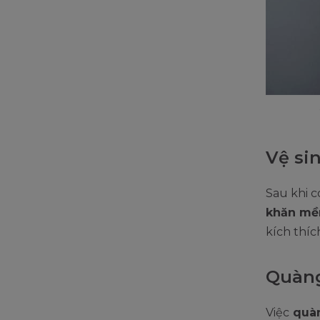
Vệ si
Sau khi 
khăn m
kích thí
Quàng
Việc
quàn