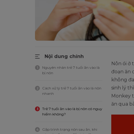
Nội dung chính
Nôn ói ở 
Nguyên nhân trẻ 7 tuổi ăn vào là
1
đoạn ăn 
bị nôn
không đa
sinh lý t
Cách xử lý trẻ 7 tuổi ăn vào là nôn
2
nhanh
Monkey tì
ăn qua bà
Trẻ 7 tuổi ăn vào là bị nôn có nguy
3
hiểm không?
Gặp trình trạng nôn sau ăn, khi
4