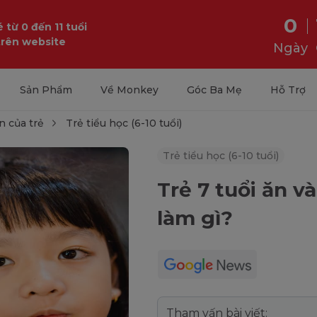
0
 từ 0 đến 11 tuổi
trên website
Ngày
Sản Phẩm
Về Monkey
Góc Ba Mẹ
Hỗ Trợ
n của trẻ
Trẻ tiểu học (6-10 tuổi)
Trẻ tiểu học (6-10 tuổi)
Trẻ 7 tuổi ăn v
làm gì?
Tham vấn bài viết: