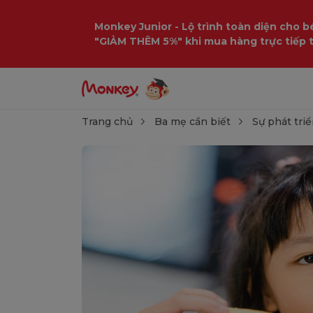
Monkey Junior - Lộ trình toàn diện cho bé
"GIẢM THÊM 5%" khi mua hàng trực tiếp 
Trang chủ
Ba mẹ cần biết
Sự phát triể