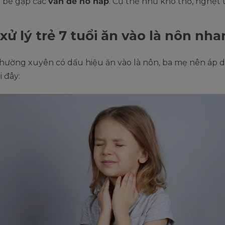
à bé gặp các
vấn đề hô hấp
. Cụ thể như khó thở, nghẹt t
xử lý trẻ 7 tuổi ăn vào là nôn nh
thường xuyên có dấu hiệu ăn vào là nôn, ba mẹ nên áp 
 đây: