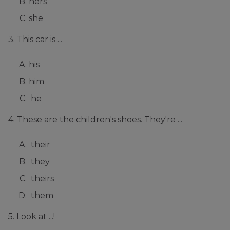
hers
she
3. This car is ...
his
him
he
4. These are the children's shoes. They're ...
their
they
theirs
them
5. Look at ...!