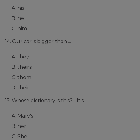
his
he
him
14. Our car is bigger than ...
they
theirs
them
their
15. Whose dictionary is this? - It's ...
Mary's
her
She