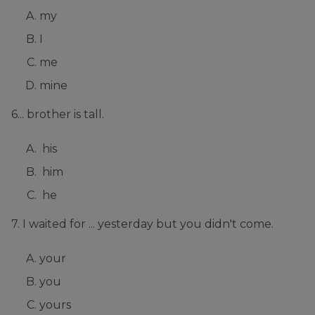
my
I
me
mine
6... brother is tall.
his
him
he
7. I waited for ... yesterday but you didn't come.
your
you
yours