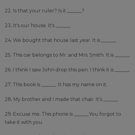
22. Is that your ruler? Is it ______?
23. It's our house. It's ______.
24. We bought that house last year. It is ______.
25. This car belongs to Mr. and Mrs. Smith. It is ______.
26. I think I saw John drop this pen. I think it is ______.
27. This book is ______. It has my name on it.
28. My brother and I made that chair. It’s ______.
29. Excuse me. This phone is ______.You forgot to
take it with you.