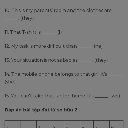
10. This is my parents’ room and the clothes are
______. (they)
11. That T-shirt is ______. (I)
12. My task is more difficult than ______. (he)
13. Your situation is not as bad as ______. (they)
14. The mobile phone belongs to that girl. It’s ______.
(she)
15. You can't take that laptop home. It’s ______. (we)
Đáp án b
ài tập đại từ sở hữu 2:
1.
3.
4.
5.
6.
7.
8.