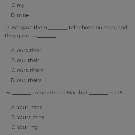
my
mine
17. We gave them ________ telephone number, and
they gave us ________.
ours, their
our, their
ours, theirs
our, theirs
18. ________ computer is a Mac, but ________ is a PC.
Your, mine
Yours, mine
Your, my