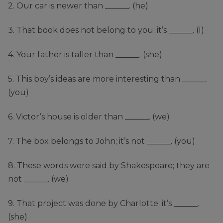
2. Our car is newer than ______. (he)
3. That book does not belong to you; it’s ______. (I)
4. Your father is taller than ______. (she)
5. This boy’s ideas are more interesting than ______.
(you)
6. Victor’s house is older than ______. (we)
7. The box belongs to John; it’s not ______. (you)
8. These words were said by Shakespeare; they are
not ______. (we)
9. That project was done by Charlotte; it’s ______.
(she)