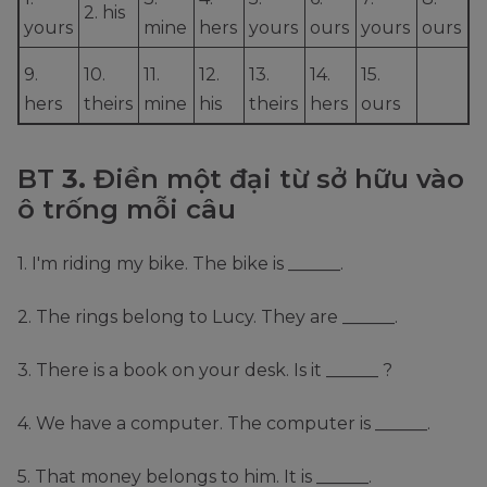
2. his
yours
mine
hers
yours
ours
yours
ours
9.
10.
11.
12.
13.
14.
15.
hers
theirs
mine
his
theirs
hers
ours
BT
3.
Điền một đại từ sở hữu vào
ô trống mỗi câu
1. I'm riding my bike. The bike is ______.
2. The rings belong to Lucy. They are ______.
3. There is a book on your desk. Is it ______ ?
4. We have a computer. The computer is ______.
5. That money belongs to him. It is ______.