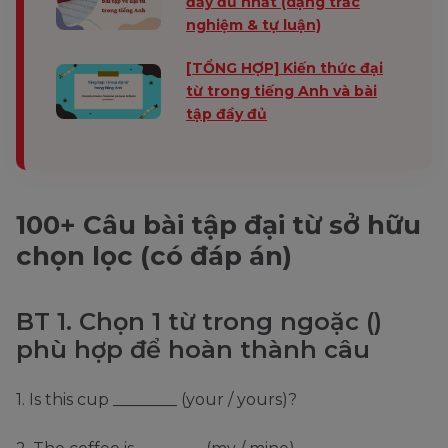
đầy đủ nhất (dạng trắc
nghiệm & tự luận)
[TỔNG HỢP] Kiến thức đại
từ trong tiếng Anh và bài
tập đầy đủ
100+ Câu bài tập đại từ sở hữu
chọn lọc (có đáp án)
BT 1. Chọn 1 từ trong ngoặc ()
phù hợp để hoàn thành câu
1. Is this cup ________ (your / yours)?