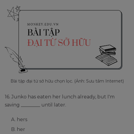
Bài tập đại từ sở hữu chọn lọc. (Ảnh: Sưu tầm Internet)
16. Junko has eaten her lunch already, but I'm
saving ________ until later.
hers
her