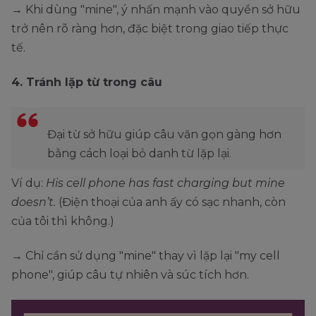
→ Khi dùng "mine", ý nhấn mạnh vào quyền sở hữu
trở nên rõ ràng hơn, đặc biệt trong giao tiếp thực
tế.
4. Tránh lặp từ trong câu
Đại từ sở hữu giúp câu văn gọn gàng hơn
bằng cách loại bỏ danh từ lặp lại.
Ví dụ:
His cell phone has fast charging but mine
doesn’t.
(Điện thoại của anh ấy có sạc nhanh, còn
của tôi thì không.)
→ Chỉ cần sử dụng "mine" thay vì lặp lại "my cell
phone", giúp câu tự nhiên và súc tích hơn.