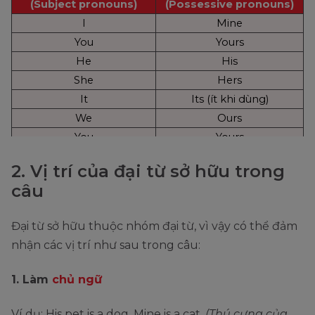
(Subject pronouns)
(Possessive pronouns)
I
Mine
You
Yours
He
His
She
Hers
It
Its (ít khi dùng)
We
Ours
You
Yours
They
Theirs
2. Vị trí của đại từ sở hữu trong
câu
Đại từ sở hữu thuộc nhóm đại từ, vì vậy có thể đảm
nhận các vị trí như sau trong câu:
1. Làm
chủ ngữ
Ví dụ:
His pet is a dog. Mine is a cat.
(Thú cưng của