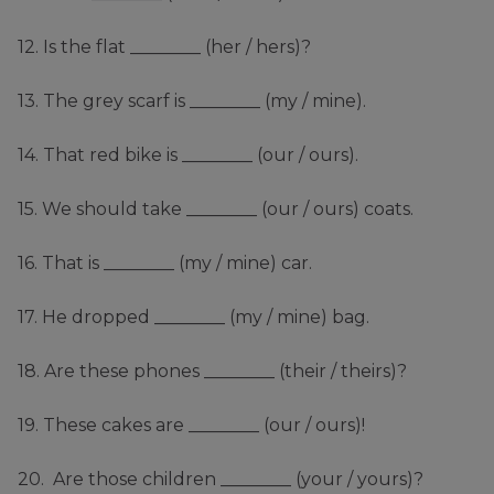
12. Is the flat ________ (her / hers)?
13. The grey scarf is ________ (my / mine).
14. That red bike is ________ (our / ours).
15. We should take ________ (our / ours) coats.
16. That is ________ (my / mine) car.
17. He dropped ________ (my / mine) bag.
18. Are these phones ________ (their / theirs)?
19. These cakes are ________ (our / ours)!
20. Are those children ________ (your / yours)?