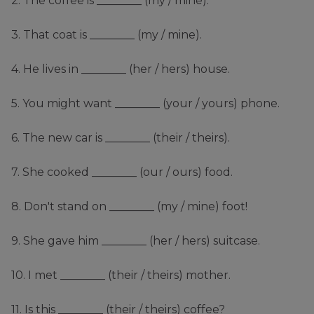
2. The coffee is ________ (my / mine).
3. That coat is ________ (my / mine).
4. He lives in ________ (her / hers) house.
5. You might want ________ (your / yours) phone.
6. The new car is ________ (their / theirs).
7. She cooked ________ (our / ours) food.
8. Don't stand on ________ (my / mine) foot!
9. She gave him ________ (her / hers) suitcase.
10. I met ________ (their / theirs) mother.
11. Is this ________ (their / theirs) coffee?