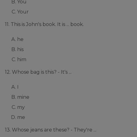
You
Your
11. This is John's book. It is ... book.
he
his
him
12. Whose bag is this? - It's ...
I
mine
my
me
13. Whose jeans are these? - They're ...