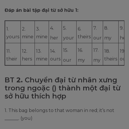
Đáp án b
ài tập đại từ sở hữu 1:
4.
5.
7.
8.
9.
1.
2.
3.
6.
yours
mine
mine
theirs
her
your
our
my
her
15.
16.
17.
11.
12.
13.
14.
18.
19.
their
hers
mine
ours
theirs
our
our
my
my
BT
2.
Chuyển đại từ nhân xưng
trong ngoặc () thành một đại từ
sở hữu thích hợp
1. This bag belongs to that woman in red; it’s not
______. (you)