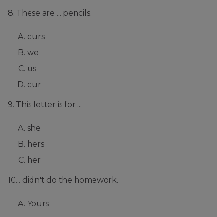
8. These are ... pencils.
ours
we
us
our
9. This letter is for ...
she
hers
her
10... didn't do the homework.
Yours