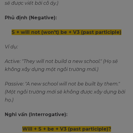
sẽ được viết bởi cô ấy.)
Phủ định (Negative):
S + will not (won't) be + V3 (past participle)
Ví dụ:
Active: "They will not build a new school." (Họ sẽ
không xây dựng một ngôi trường mới.)
Passive: "A new school will not be built by them."
(Một ngôi trường mới sẽ không được xây dựng bởi
họ.)
Nghi vấn (Interrogative):
Will + S + be + V3 (past participle)?