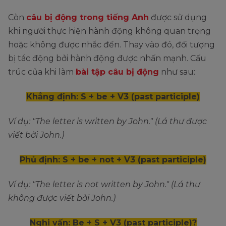
Còn
câu bị động trong tiếng Anh
được sử dụng
khi người thực hiện hành động không quan trọng
hoặc không được nhắc đến. Thay vào đó, đối tượng
bị tác động bởi hành động được nhấn mạnh. Cấu
trúc của khi làm
bài tập câu bị động
như sau:
Khẳng định: S + be + V3 (past participle)
Ví dụ: "The letter is written by John." (Lá thư được
viết bởi John.)
Phủ định: S + be + not + V3 (past participle)
Ví dụ: "The letter is not written by John." (Lá thư
không được viết bởi John.)
Nghi vấn: Be + S + V3 (past participle)?