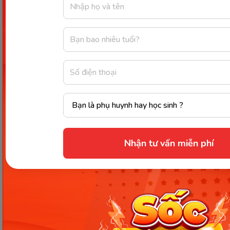
The meeting ________ (schedule) for next
Monday.
The package ________ (deliver) by the end of
the day.
Bài tập 3: Đặt câu hỏi cho các câu bị động sau.
The project will be completed by the end of
the month.
The meeting will be held next week.
Nhận tư vấn miễn phí
The report will be written by the secretary.
The product will be launched by the
marketing team.
The concert will be organized by the students.
The book will be published next year.
The test will be administered by the teacher.