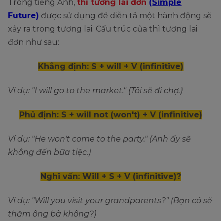
Trong tiếng Anh,
thì tương lai đơn
(Simple
Future)
được sử dụng để diễn tả một hành động sẽ
xảy ra trong tương lai. Cấu trúc của thì tương lai
đơn như sau:
Khẳng định: S + will + V (infinitive)
Ví dụ: "I will go to the market." (Tôi sẽ đi chợ.)
Phủ định: S + will not (won't) + V (infinitive)
Ví dụ: "He won't come to the party." (Anh ấy sẽ
không đến bữa tiệc.)
Nghi vấn: Will + S + V (infinitive)?
Ví dụ: "Will you visit your grandparents?" (Bạn có sẽ
thăm ông bà không?)