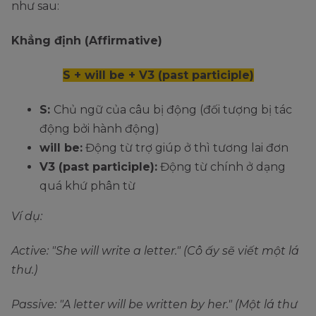
như sau:
Khẳng định (Affirmative)
S + will be + V3 (past participle)
S:
Chủ ngữ của câu bị động (đối tượng bị tác
động bởi hành động)
will be:
Động từ trợ giúp ở thì tương lai đơn
V3 (past participle):
Động từ chính ở dạng
quá khứ phân từ
Ví dụ:
Active: "She will write a letter." (Cô ấy sẽ viết một lá
thư.)
Passive: "A letter will be written by her." (Một lá thư