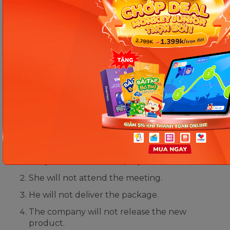
The meal will be prepared by the chef.
The room will be cleaned by the janitor.
The application will be reviewed by the
committee.
The policy will be implemented by the
government.
The letter will be sent by the manager.
Bài tập 4: Chuyển các câu phủ định sau đây
sang câu bị động.
They will not finish the project on time.
She will not attend the meeting.
He will not deliver the package.
The company will not release the new
product.